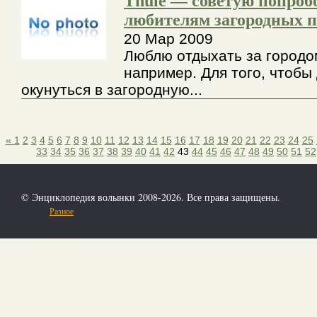
Thule — советую попроб
любителям загородных п
20 Мар 2009
Люблю отдыхать за городом
например. Для того, чтобы
окунуться в загородную...
«
1
2
3
4
5
6
7
8
9
10
11
12
13
14
15
16
17
18
19
20
21
22
23
24
25
33
34
35
36
37
38
39
40
41
42
43
44
45
46
47
48
49
50
51
52
© Энциклопедия волынки 2008-2026. Все права защищены.
Разное