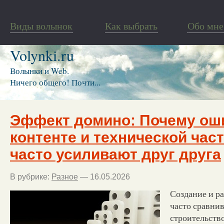
Виды волынок
Как выбрать
Обо мне
Volynki.ru
Волынки и Web.
Ничего общего! Почти...
Эффект домино: Почему ош
контенте и технической част
часто усиливают друг друга
В рубрике:
Разное
— 16.05.2026
Создание и ра
часто сравни
строительств