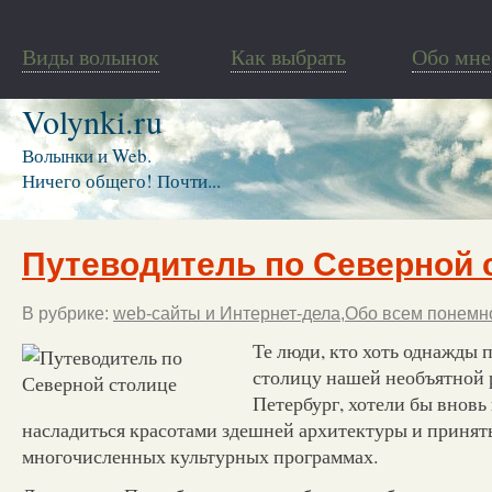
Виды волынок
Как выбрать
Обо мне
Volynki.ru
Волынки и Web.
Ничего общего! Почти...
Путеводитель по Северной 
В рубрике:
web-сайты и Интернет-дела
,
Обо всем понемн
Те люди, кто хоть однажды 
столицу нашей необъятной 
Петербург, хотели бы вновь
насладиться красотами здешней архитектуры и принять
многочисленных культурных программах.