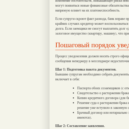
изменение обстоятельств, повышающее риски нево
могут появиться новые финансовые обязательства 
напрямую влияет на их платежеспособность.
Если супруги скроют факт развода, банк вправе 
крайних случаях кредитор может воспользоваться
долга. Если заемщики не смогут выплатить долг 
залоговое имущество (квартиру, машину), что прив
Пошаговый порядок уве
Процесс уведомления должен носить строго офици
сообщения менеджеру в мессенджере недостаточн
Шаг 1: Подготовка пакета документов.
Бывшим супругам необходимо собрать документы,
включает в себя:
Паспорта обоих созаемщиков (с отм
Свидетельство о расторжении брак
Копию кредитного договора (для бы
Решение суда о расторжении брака 
решение уже вступило в законную с
Брачный договор или нотариально з
имеются).
Шаг 2: Составление заявления.