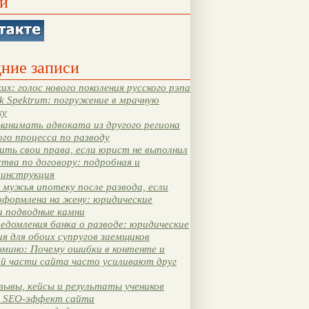
и
ние записи
их: голос нового поколения русского рэпа
k Spektrum: погружение в мрачную
ку
нанимать адвоката из другого региона
ого процесса по разводу
ть свои права, если юрист не выполнил
тва по договору: подробная и
 инструкция
мужья ипотеку после развода, если
оформлена на жену: юридические
и подводные камни
едомления банка о разводе: юридические
я для обоих супругов заемщиков
мино: Почему ошибки в контенте и
ой части сайта часто усиливают друг
зывы, кейсы и результаты учеников
 SEO-эффект сайта