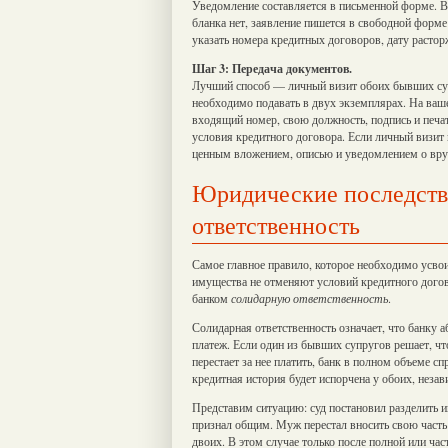
Уведомление составляется в письменной форме. В
бланка нет, заявление пишется в свободной форме
указать номера кредитных договоров, дату расто
Шаг 3: Передача документов.
Лучший способ — личный визит обоих бывших супр
необходимо подавать в двух экземплярах. На ваше
входящий номер, свою должность, подпись и печа
условия кредитного договора. Если личный визи
ценным вложением, описью и уведомлением о вру
Юридические последстви
ответственность
Самое главное правило, которое необходимо усвои
имущества не отменяют условий кредитного догово
банком
солидарную ответственность
.
Солидарная ответственность означает, что банку 
платеж. Если один из бывших супругов решает, что
перестает за нее платить, банк в полном объеме сп
кредитная история будет испорчена у обоих, незав
Представим ситуацию: суд постановил разделить и
признал общим. Муж перестал вносить свою часть 
двоих. В этом случае только после полной или ча