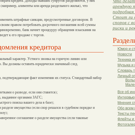
зврата кредита. Доходы бывших супругов разделяются, у них
Что делать
(например, алименты или аренда раздельного жилья), что
арендную п
подробная 
Стоит ли 
применить штрафные санкции, предусмотренные договором. В
споров с в
 своим правом потребовать досрочного погашения всей суммы
риски и ре
единовременно, банк начнет процедуру обращения взыскания на
едет к его продаже с торгов.
Раздел
домления кредитора
Юмор и с
Новости
альный характер. Устного звонка на горячую линию или
Техника и
о. Вы должны оставить юридически значимый след.
Музыка и 
Словарь 
Личный о
 подтверждающие факт изменения их статуса. Стандартный набор
Волы
Мале
етками о разводе, если они ставятся);
Все об ин
а, выданное органами ЗАГС;
Интервью
строго поиска вашего дела в базе);
Мнения с
и разделе имущества (если спор решался в судебном порядке и
Обо всем 
илу);
Тексты пе
аверенное соглашение о разделе имущества (если таковые
Флейты и
Фотогале