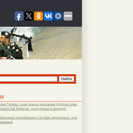
ти
еня Русских: голос нового поколения русского рэпа
amaica Suk Spektrum: погружение в мрачную
дарочный сертификат в студию звукозаписи: звук
оминаний