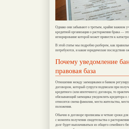
Однако они забывают о третьем, крайне важном 
кредитной организации о расторжении брака — это
игнорирование которой может привести к катаст
В этой статье мы подробно разберем, как правиль
потребуются, и какие юридические последствия о
Почему уведомление бан
правовая база
Отношения между заемщиками и банком регулиру
договором, который супруги подписали при получе
кредитного (или ипотечного) договора, то практич
обязывающий заемщика уведомлять кредитора о 
относятся смена фамилии, места жительства, места
положения.
Обычно в договоре прописаны и четкие сроки для 
с момента получения свидетельства о расторжении
долг будет выплачиваться из общего семейного бю