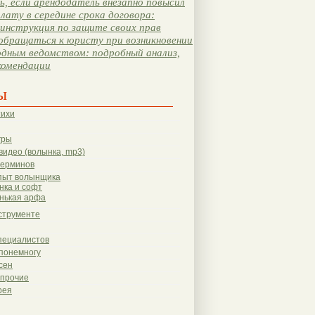
, если арендодатель внезапно повысил
лату в середине срока договора:
инструкция по защите своих прав
обращаться к юристу при возникновении
одным ведомством: подробный анализ,
комендации
ы
тихи
гры
видео (волынка, mp3)
терминов
пыт волынщика
нка и софт
нькая арфа
струменте
пециалистов
понемногу
сен
 прочие
рея