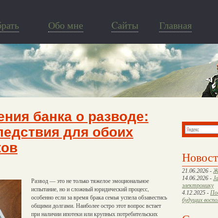
брать
Обо мне
Cайты
Главная
ния банка о разводе:
ледствия для обоих
ков
Новос
21.06.2026 -
Ж
14.06.2026 -
J
Развод — это не только тяжелое эмоциональное
электронику
испытание, но и сложный юридический процесс,
4.12.2025 -
По
особенно если за время брака семья успела обзавестись
будущих восп
общими долгами. Наиболее остро этот вопрос встает
при наличии ипотеки или крупных потребительских