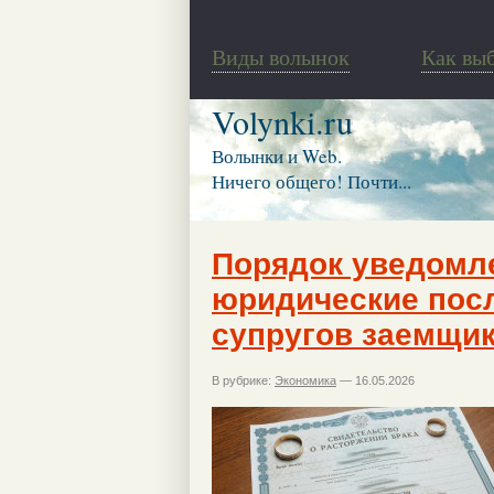
Виды волынок
Как вы
Volynki.ru
Волынки и Web.
Ничего общего! Почти...
Порядок уведомле
юридические пос
супругов заемщи
В рубрике:
Экономика
— 16.05.2026