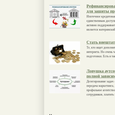
Рефинансирова
для защиты пр
Ипотечное кредитован
единственным доступ
активно поддерживает
является матерински
Стать внешта
Те, кто ищет дополни
интернета. Но очень ч
подготовки. Есть и т
Ловушка аутсор
полной зависим
Делегирование задач
передача маркетинга,
профильное агентств
сотрудников, платить 