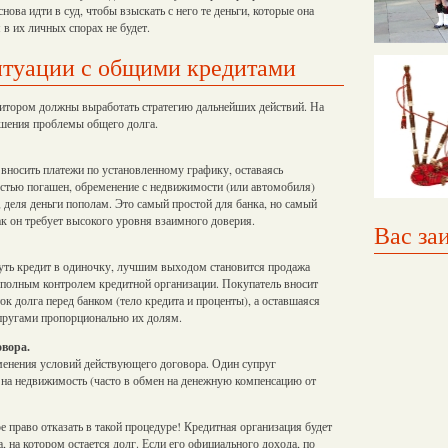
нова идти в суд, чтобы взыскать с него те деньги, которые она
 в их личных спорах не будет.
итуации с общими кредитами
дитором должны выработать стратегию дальнейших действий. На
ешения проблемы общего долга.
вносить платежи по установленному графику, оставаясь
остью погашен, обременение с недвижимости (или автомобиля)
 деля деньги пополам. Это самый простой для банка, но самый
к он требует высокого уровня взаимного доверия.
Вас за
нуть кредит в одиночку, лучшим выходом становится продажа
д полным контролем кредитной организации. Покупатель вносит
ток долга перед банком (тело кредита и проценты), а оставшаяся
пругами пропорционально их долям.
овора.
менения условий действующего договора. Один супруг
и на недвижимость (часто в обмен на денежную компенсацию от
е право отказать в такой процедуре! Кредитная организация будет
, на котором остается долг. Если его официального дохода, по