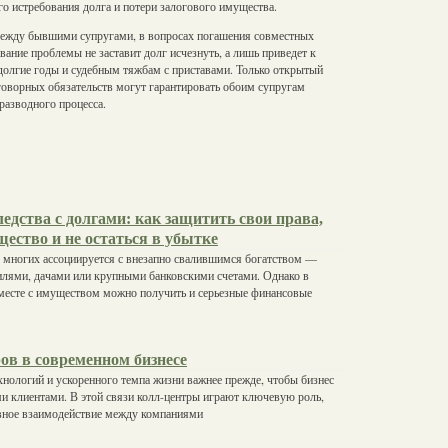
о истребования долга и потери залогового имущества.
 между бывшими супругами, в вопросах погашения совместных
ание проблемы не заставит долг исчезнуть, а лишь приведет к
 долгие годы и судебным тяжбам с приставами. Только открытый
говорных обязательств могут гарантировать обоим супругам
разводного процесса.
едства с долгами: как защитить свои права,
ество и не остаться в убытке
у многих ассоциируется с внезапно свалившимся богатством —
илями, дачами или крупными банковскими счетами. Однако в
вместе с имуществом можно получить и серьезные финансовые
ов в современном бизнесе
нологий и ускоренного темпа жизни важнее прежде, чтобы бизнес
ми клиентами. В этой связи колл-центры играют ключевую роль,
вное взаимодействие между компаниями