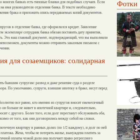
Фотки
о многих банках есть типовые бланки для подобных случаев. Если
 на имя руководителя отделения банка. В тексте необходимо
ржения брака и приложить опись передаваемых копий документов.
угов в отделение банка, где оформлялся кредит. Заявление
м экземпляре сотрудник банка обязан поставить дату принятия,
ть. Это ваш главный документ, подтверждающий, что вы выполнили
т невозможен, документы можно отправить заказным письмом с
чении.
я для созаемщиков: солидарная
ть бывшим супругам: развод и даже решение суда о разделе
ра. По умолчанию, супруги, взявшие ипотеку в браке, несут перед
абсолютно все равно, кто именно из супругов вносит ежемесячный
 он больше не живет в ипотечной квартире и, следовательно,
росит с другого. Более того, если долг перестанут обслуживать оба,
исимо от того, как они договорились между собой на словах.
потечную квартиру в равных долях (по 1/2 каждому), и долг по ней
платежа. Жена, чтобы не потерять жилье, вынуждена платить за
стичной оплаты чужой доли она получает право регрессного