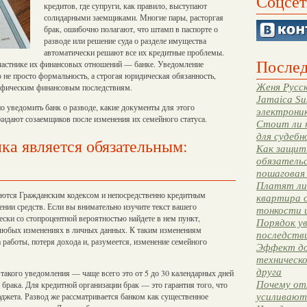
Соцсет
кредитов, где супруги, как правило, выступают
солидарными заемщиками. Многие пары, расторгая
брак, ошибочно полагают, что штамп в паспорте о
разводе или решение суда о разделе имущества
автоматически решают все их кредитные проблемы.
Послед
участнике их финансовых отношений — банке. Уведомление
 не просто формальность, а строгая юридическая обязанность,
Женя Русск
рофическим финансовым последствиям.
Jamaica Su
но уведомить банк о разводе, какие документы для этого
электрони
жидают созаемщиков после изменения их семейного статуса.
Стоит ли 
для судебн
ка является обязательным:
Как защити
обязательс
пошаговая
Платят ли 
ются Гражданским кодексом и непосредственно кредитным
квартира 
нии средств. Если вы внимательно изучите текст вашего
тонкости 
ески со стопроцентной вероятностью найдете в нем пункт,
Порядок ув
любых изменениях в личных данных. К таким изменениям
последстви
 работы, потеря дохода и, разумеется, изменение семейного
Эффект до
техническ
друга
такого уведомления — чаще всего это от 5 до 30 календарных дней
Почему от
 брака. Для кредитной организации брак — это гарантия того, что
джета. Развод же рассматривается банком как существенное
усиливают