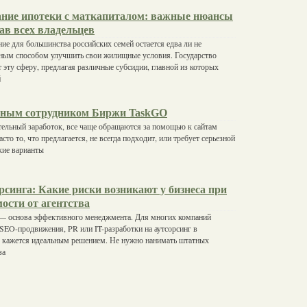
ние ипотеки с маткапиталом: важные нюансы
ав всех владельцев
ие для большинства российских семей остается едва ли не
ным способом улучшить свои жилищные условия. Государство
 эту сферу, предлагая различные субсидии, главной из которых
й
тным сотрудником Биржи TaskGO
тельный заработок, все чаще обращаются за помощью к сайтам
асто то, что предлагается, не всегда подходит, или требует серьезной
акие варианты
синга: Какие риски возникают у бизнеса при
ости от агентства
 — основа эффективного менеджмента. Для многих компаний
 SEO-продвижения, PR или IT-разработки на аутсорсинг в
о кажется идеальным решением. Не нужно нанимать штатных
за