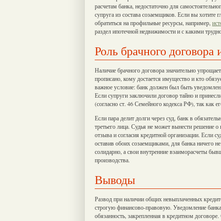
расчетам банка, недостаточно для самостоятельног
супруга из состава созаемщиков. Если вы хотите г
обратиться на профильные ресурсы, например,
ист
раздел ипотечной недвижимости и с какими трудн
Роль брачного договора 
Наличие брачного договора значительно упрощает 
прописано, кому достается имущество и кто обязуе
важное условие: банк должен был быть уведомлен 
Если супруги заключили договор тайно и принесли 
(согласно ст. 46 Семейного кодекса РФ), так как 
Если пара делит долги через суд, банк в обязател
третьего лица. Судья не может вынести решение о 
отзыва и согласия кредитной организации. Если с
оставив обоих созаемщиками, для банка ничего не
солидарно, а свои внутренние взаиморасчеты быв
производства.
Выводы
Развод при наличии общих невыплаченных кредито
строгую финансово-правовую. Уведомление банка 
обязанность, закрепленная в кредитном договоре