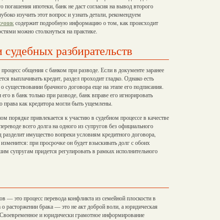
о погашения ипотеки, банк не даст согласия на вывод второго
лубоко изучить этот вопрос и узнать детали, рекомендуем
очник
содержит подробную информацию о том, как происходит
остями можно столкнуться на практике.
и судебных разбирательств
процесс общения с банком при разводе. Если в документе заранее
тся выплачивать кредит, раздел проходит гладко. Однако есть
о существовании брачного договора еще на этапе его подписания.
его в банк только при разводе, банк вправе его игнорировать
его права как кредитора могли быть ущемлены.
ьном порядке привлекается к участию в судебном процессе в качестве
переводе всего долга на одного из супругов без официального
уд разделит имущество вопреки условиям кредитного договора,
 изменится: при просрочке он будет взыскивать долг с обоих
шим супругам придется регулировать в рамках исполнительного
в — это процесс перевода конфликта из семейной плоскости в
о расторжении брака — это не акт доброй воли, а юридическая
. Своевременное и юридически грамотное информирование