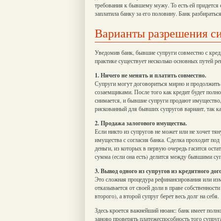
требования к бывшему мужу. То есть ей придется с
заплатила банку за его половину. Банк разбираться
Варианты разрешения с
Уведомив банк, бывшие супруги совместно с кре
практике существует несколько основных путей р
1. Ничего не менять и платить совместно.
Супруги могут договориться мирно и продолжить 
созаемщиками. После того как кредит будет полн
снимается, и бывшие супруги продают имущество,
рискованный для бывших супругов вариант, так ка
2. Продажа залогового имущества.
Если никто из супругов не может или не хочет тя
имущества с согласия банка. Сделка проходит по
деньги, из которых в первую очередь гасится оста
сумма (если она есть) делится между бывшими су
3. Вывод одного из супругов из кредитного дог
Это сложная процедура рефинансирования или из
отказывается от своей доли в праве собственност
второго), а второй супруг берет весь долг на себя.
Здесь кроется важнейший нюанс: банк имеет полно
заново проверять платежеспособность того супруга