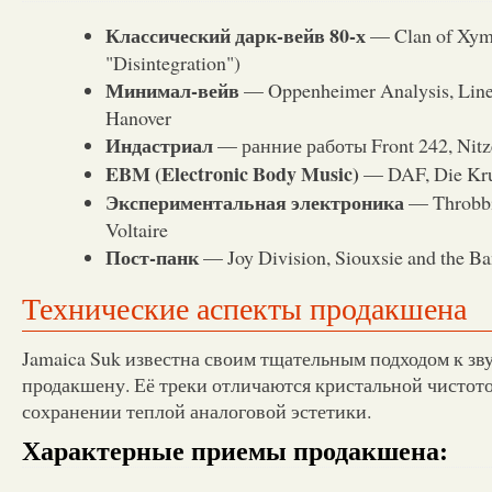
Классический дарк-вейв 80-х
— Clan of Xym
"Disintegration")
Минимал-вейв
— Oppenheimer Analysis, Line
Hanover
Индастриал
— ранние работы Front 242, Nitz
EBM (Electronic Body Music)
— DAF, Die Kr
Экспериментальная электроника
— Throbbin
Voltaire
Пост-панк
— Joy Division, Siouxsie and the B
Технические аспекты продакшена
Jamaica Suk известна своим тщательным подходом к зв
продакшену. Её треки отличаются кристальной чистот
сохранении теплой аналоговой эстетики.
Характерные приемы продакшена: