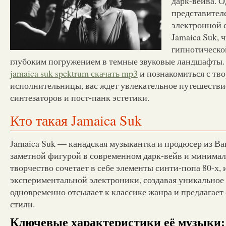
дарк-вейва. О
представител
электронной 
Jamaica Suk, 
гипнотическо
глубоким погружением в темные звуковые ландшафты. 
jamaica suk spektrum скачать mp3
и познакомиться с тв
исполнительницы, вас ждет увлекательное путешестви
синтезаторов и пост-панк эстетики.
Кто такая Jamaica Suk
Jamaica Suk — канадская музыкантка и продюсер из Ва
заметной фигурой в современном дарк-вейв и минимал
творчество сочетает в себе элементы синти-попа 80-х,
экспериментальной электроники, создавая уникальное 
одновременно отсылает к классике жанра и предлагает 
стили.
Ключевые характеристики её музыки: