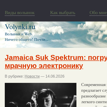
Виды волынок
Как выбрать
Обо мне
Volynki.ru
Волынки и Web.
Ничего общего! Почти...
Jamaica Suk Spektrum: погр
мрачную электронику
В рубрике:
Новости
— 14.06.2026
Современная 
предлагает с
разнообразие
легкого синти