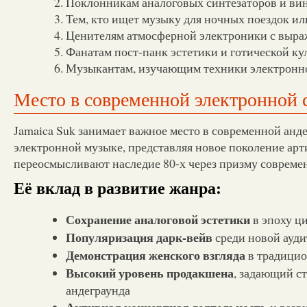
Поклонникам аналоговых синтезаторов и ви
Тем, кто ищет музыку для ночных поездок и
Ценителям атмосферной электроники с выр
Фанатам пост-панк эстетики и готической ку
Музыкантам, изучающим техники электронн
Место в современной электронной 
Jamaica Suk занимает важное место в современной анд
электронной музыке, представляя новое поколение арт
переосмысливают наследие 80-х через призму совреме
Её вклад в развитие жанра:
Сохранение аналоговой эстетики
в эпоху ц
Популяризация дарк-вейв
среди новой ауд
Демонстрация женского взгляда
в традицио
Высокий уровень продакшена
, задающий с
андеграунда
Активная концертная деятельность
и разв