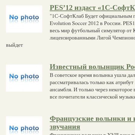
PES’12 издаст «1С-Софт
"1С-СофтКлаб Будет официальным п
Evolution Soccer 2012 в России. PES1
весь мир футбольный симулятор от K
лицензированными Лигой Чемпионо
выйдет
Известный волынщик Ро
В советское время волынка ушла да
рассматривалась только как атрибут
ансамбля. И только через некоторое в
все почитатели классической музы
Французские волынки и 
звучания
Французские волынки в XVII веке 