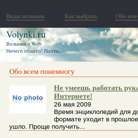
Виды волынок
Как выбрать
Обо мне
Volynki.ru
Волынки и Web.
Ничего общего! Почти...
Обо всем понемногу
Не умеешь работать ру
Интернете!
26 мая 2009
Время энциклопедий для д
формате уходит в прошлое
ушло. Проще получить...