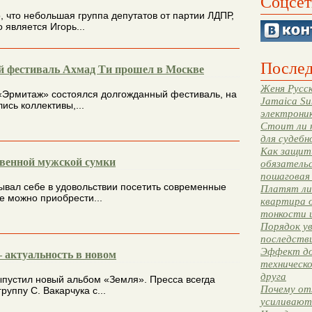
Соцсет
, что небольшая группа депутатов от партии ЛДПР,
о является Игорь...
Послед
 фестиваль Ахмад Ти прошел в Москве
Женя Русск
 «Эрмитаж» состоялся долгожданный фестиваль, на
Jamaica Su
ись коллективы,...
электрони
Стоит ли 
для судебн
Как защити
венной мужской сумки
обязательс
пошаговая
зывал себе в удовольствии посетить современные
Платят ли 
е можно приобрести...
квартира 
тонкости 
Порядок ув
последстви
Эффект до
– актуальность в новом
техническ
друга
ыпустил новый альбом «Земля». Пресса всегда
Почему от
руппу С. Вакарчука с...
усиливают