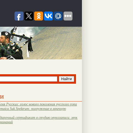
ти
еня Русских: голос нового поколения русского рэпа
amaica Suk Spektrum: погружение в мрачную
дарочный сертификат в студию звукозаписи: звук
оминаний