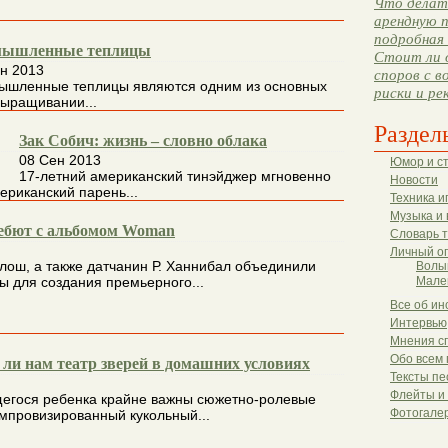
Что делать
арендную п
подробная 
ышленные теплицы
Стоит ли 
н 2013
споров с в
ышленные теплицы являются одним из основных
риски и ре
выращивании...
Раздел
Зак Собич: жизнь – словно облака
08 Сен 2013
Юмор и с
17-летний американский тинэйджер мгновенно
Новости
ериканский парень...
Техника и
Музыка и 
дебют с альбомом Woman
Словарь 
Личный о
лош, а также датчанин Р. Ханнибал объединили
Волы
ы для создания премьерного...
Мале
Все об ин
Интервью
Мнения с
Обо всем 
 ли нам театр зверей в домашних условиях
Тексты пе
Флейты и
егося ребенка крайне важны сюжетно-ролевые
Фотогале
импровизированный кукольный...