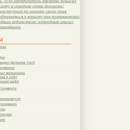
, если арендодатель внезапно повысил
лату в середине срока договора:
инструкция по защите своих прав
обращаться к юристу при возникновении
одным ведомством: подробный анализ,
комендации
ы
тихи
гры
видео (волынка, mp3)
терминов
пыт волынщика
нка и софт
нькая арфа
струменте
пециалистов
понемногу
сен
 прочие
рея