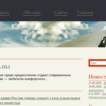
брать
Обо мне
Cайты
Главная
, ОАЭ
Новос
м турам предпочтение отдают современные
ки — любители комфортного...
21.06.2026 -
Ж
14.06.2026 -
J
электронику
4.12.2025 -
По
будущих восп
анин России теперь сможет стать владельцем
го поместья