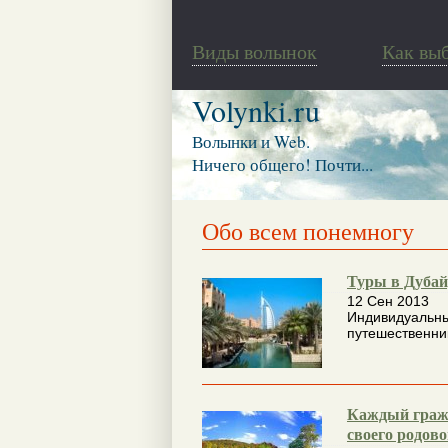
Виды волынок
Как вы
Volynki.ru
Волынки и Web.
Ничего общего! Почти...
Обо всем понемногу
Туры в Дубай
12 Сен 2013
Индивидуальны
путешественни
Каждый гражд
своего родово