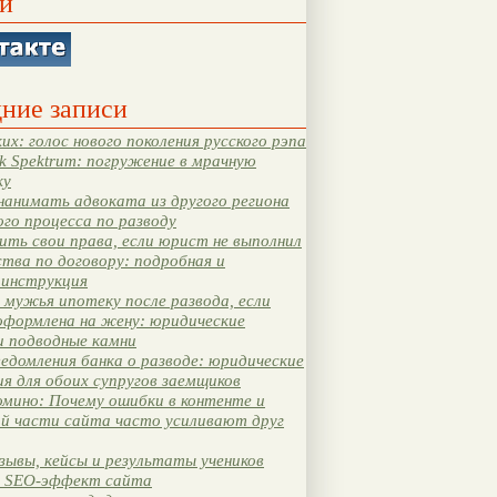
и
ние записи
их: голос нового поколения русского рэпа
k Spektrum: погружение в мрачную
ку
нанимать адвоката из другого региона
ого процесса по разводу
ть свои права, если юрист не выполнил
тва по договору: подробная и
 инструкция
мужья ипотеку после развода, если
оформлена на жену: юридические
и подводные камни
едомления банка о разводе: юридические
я для обоих супругов заемщиков
мино: Почему ошибки в контенте и
ой части сайта часто усиливают друг
зывы, кейсы и результаты учеников
 SEO-эффект сайта