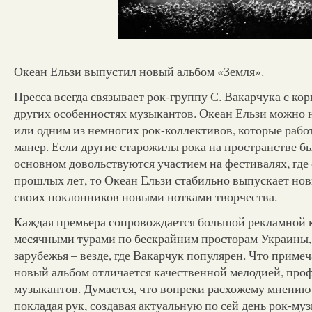
Океан Ельзи выпустил новый альбом «Земля».
Пресса всегда связывает рок-группу С. Вакарчука с кор
других особенностях музыкантов. Океан Ельзи можно 
или одним из немногих рок-коллективов, которые рабо
манер. Если другие старожилы рока на пространстве б
основном довольствуются участием на фестивалях, гд
прошлых лет, то Океан Ельзи стабильно выпускает нов
своих поклонников новыми нотками творчества.
Каждая премьера сопровождается большой рекламной 
месячными турами по бескрайним просторам Украины,
зарубежья – везде, где Вакарчук популярен. Что приме
новый альбом отличается качественной мелодией, пр
музыкантов. Думается, что вопреки расхожему мнению 
покладая рук, создавая актуальную по сей день рок-муз