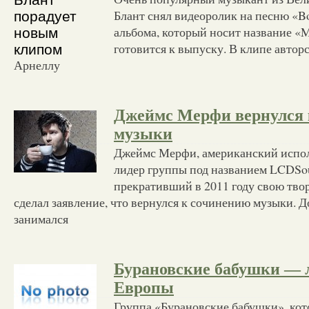
Блант снял видеоролик на песню «Bon
альбома, который носит название «M
готовится к выпуску. В клипе авто
Арнеллу
Джеймс Мерфи вернулся 
музыки
Джеймс Мерфи, американский испол
лидер группы под названием LCDSo
прекративший в 2011 году свою тво
сделал заявление, что вернулся к сочинению музыки. 
занимался
Бурановские бабушки —
Европы
Группа «Бурановские бабушки», кот