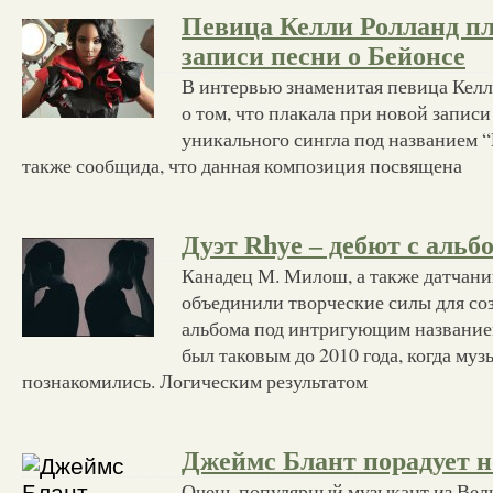
Певица Келли Ролланд п
записи песни о Бейонсе
В интервью знаменитая певица Келл
о том, что плакала при новой записи
уникального сингла под названием “
также сообщида, что данная композиция посвящена
Дуэт Rhye – дебют с аль
Канадец М. Милош, а также датчани
объединили творческие силы для со
альбома под интригующим название
был таковым до 2010 года, когда му
познакомились. Логическим результатом
Джеймс Блант порадует 
Очень популярный музыкант из Ве