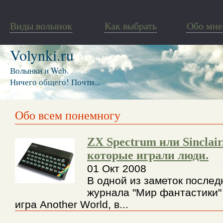
Виды волынок
Как выбрать
Обо мне
Volynki.ru
Волынки и Web.
Ничего общего! Почти...
Обо всем понемногу
ZX Spectrum или Sinclair
которые играли люди.
01 Окт 2008
В одной из заметок послед
журнала "Мир фантастики"
игра Another World, в...