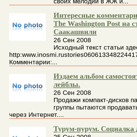
своих мелодий в ЖЖ и...
Интересные комментари
The Washington Post на 
Саакашвили
26 Сен 2008
Исходный текст статьи зде
http:www.inosmi.rustories06061334822441
Комментарии:...
Издаем альбом самостоя
лейблы.
26 Сен 2008
Продажи компакт-дисков п
группы пытаются продават
через Интернет....
Турум-пурум. Социалка 
25 Сен 2008