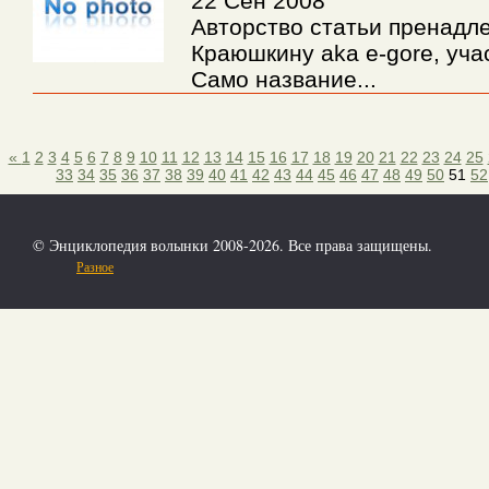
22 Сен 2008
Авторство статьи пренадл
Краюшкину aka e-gore, участ
Само название...
«
1
2
3
4
5
6
7
8
9
10
11
12
13
14
15
16
17
18
19
20
21
22
23
24
25
33
34
35
36
37
38
39
40
41
42
43
44
45
46
47
48
49
50
51
52
© Энциклопедия волынки 2008-2026. Все права защищены.
Разное