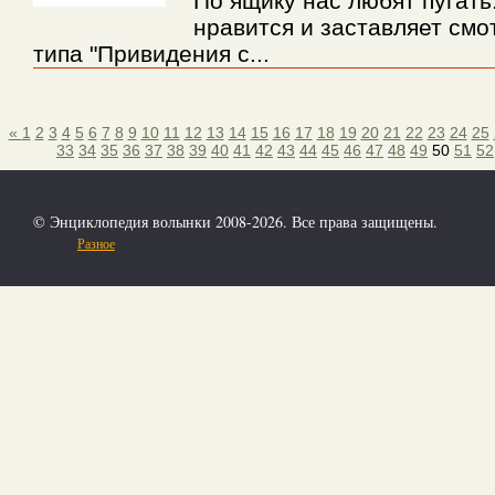
По ящику нас любят пугать
нравится и заставляет смо
типа "Привидения с...
«
1
2
3
4
5
6
7
8
9
10
11
12
13
14
15
16
17
18
19
20
21
22
23
24
25
33
34
35
36
37
38
39
40
41
42
43
44
45
46
47
48
49
50
51
52
© Энциклопедия волынки 2008-2026. Все права защищены.
Разное