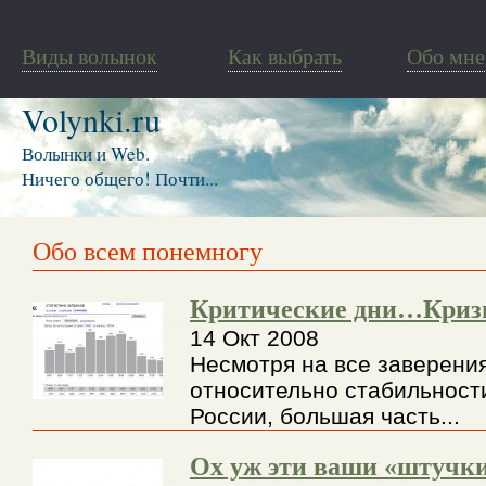
Виды волынок
Как выбрать
Обо мне
Volynki.ru
Волынки и Web.
Ничего общего! Почти...
Обо всем понемногу
Критические дни…Криз
14 Окт 2008
Несмотря на все заверени
относительно стабильност
России, большая часть...
Ох уж эти ваши «штучки