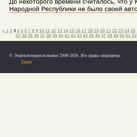
До некоторого времени считалось, что у 
Народной Республики не было своей авто
«
1
2
3
4
5
6
7
8
9
10
11
12
13
14
15
16
17
18
19
20
21
22
23
24
25
33
34
35
36
37
38
39
40
41
42
43
44
45
46
47
48
49
50
51
52
© Энциклопедия волынки 2008-2026. Все права защищены.
Разное