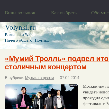
Виды волынок
Как выбрать
Обо мне
Volynki.ru
Волынки и Web.
Ничего общего! Почти...
«Мумий Тролль» подвел ито
столичным концертом
В рубрике:
Музыка в целом
— 07.02.2014
Москвичам по
увидеть новог
проходил оди
фестиваль в М