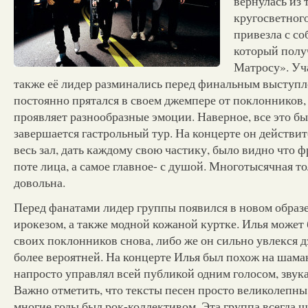
вернулась из 
кругосветного
привезла с со
который полу
Матросу». Уч
также её лидер разминались перед финальным выступл
постоянно прятался в своем джемпере от поклонников, 
проявляет разнообразные эмоции. Наверное, все это был
завершается гастрольный тур. На концерте он действит
весь зал, дать каждому свою частику, было видно что 
поте лица, а самое главное- с душой. Многотысячная то
довольна.
Перед фанатами лидер группы появился в новом образ
ирокезом, а также модной кожаной куртке. Илья может
своих поклонников снова, либо же он сильно увлекся д
более вероятней. На концерте Илья был похож на шаман
напросто управлял всей публикой одним голосом, звук
Важно отметить, что тексты песен просто великолепн
многие годы был рок-коллективом. Эта группа всегда ш