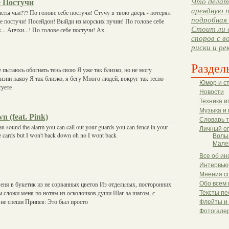
Что делать
е Постучи
арендную п
асты чьи??? По голове себе постучи! Стучу в твою дверь - потерял
подробная 
е постучи! Посейдон! Выйди из морских пучин! По голове себе
Стоит ли 
... Апчхи...! По голове себе постучи! Ах
споров с в
риски и ре
Раздел
е пытаюсь обогнать тень свою Я уже так близко, но не могу
изни наяву Я так близко, я бегу Много людей, вокруг так тесно
Юмор и с
суете
Новости
Техника и
Музыка и 
 (feat. Pink)
Словарь 
an sound the alarm you can call out your guards you can fence in your
Личный о
he cards but I won't back down oh no I wont back
Волы
Мале
Все об ин
Интервью
Мнения с
еня в букетик из не сорванных цветов Из отдельных, посторонних
Обо всем 
 сложи меня по нотам из осколочков души Шаг за шагом, с
Тексты пе
не спеши Припев: Это был просто
Флейты и
Фотогале