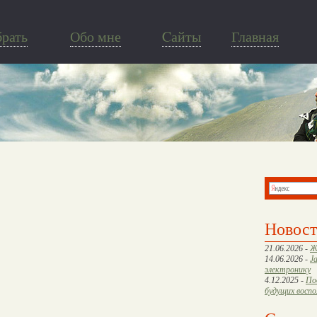
брать
Обо мне
Cайты
Главная
Новос
21.06.2026 -
Ж
14.06.2026 -
J
электронику
4.12.2025 -
По
будущих восп