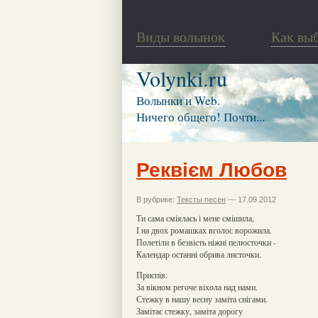
Виды волынок
Как вы
Volynki.ru
Волынки и Web.
Ничего общего! Почти...
Реквієм Любов
В рубрике:
Тексты песен
— 17.09.2012
Ти сама сміялась і мене смішила,
І на двох ромашках вголос ворожила.
Полетіли в безвість ніжні пелюсточки -
Календар останні обрива листочки.
Приспів:
За вікном регоче віхола над нами.
Стежку в нашу весну заміта снігами.
Замітає стежку, заміта дорогу