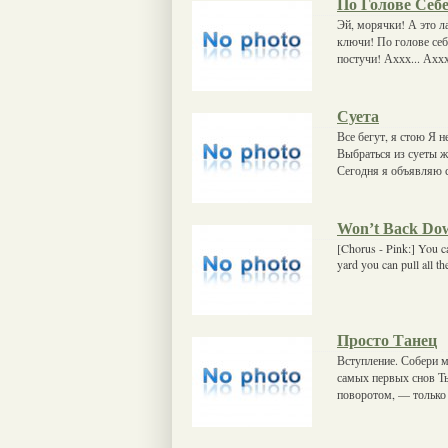
По Голове Себ
Эй, морячки! А это л
ключи! По голове себ
постучи! Аххх... Аххх
Суета
Все бегут, я стою Я н
Выбраться из суеты ж
Сегодня я объявляю 
Won’t Back Down
[Chorus - Pink:] You c
yard you can pull all t
Просто Танец
Вступление. Собери м
самых первых снов Ты
поворотом, — только 