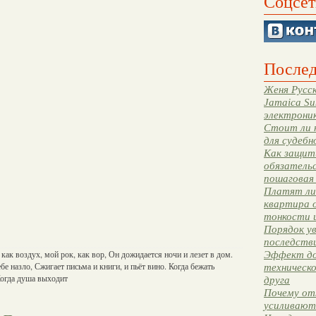
Соцсет
Послед
Женя Русск
Jamaica Su
электрони
Стоит ли 
для судебн
Как защити
обязательс
пошаговая
Платят ли 
квартира 
тонкости 
Порядок ув
последстви
как воздух, мой рок, как вор, Он дожидается ночи и лезет в дом.
Эффект до
бе назло, Сжигает письма и книги, и пьёт вино. Когда бежать
техническ
Когда душа выходит
друга
Почему от
усиливают