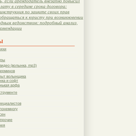
, если арендодатель внезапно повысил
лату в середине срока договора:
инструкция по защите своих прав
обращаться к юристу при возникновении
одным ведомством: подробный анализ,
комендации
ы
тихи
гры
видео (волынка, mp3)
терминов
пыт волынщика
нка и софт
нькая арфа
струменте
пециалистов
понемногу
сен
 прочие
рея