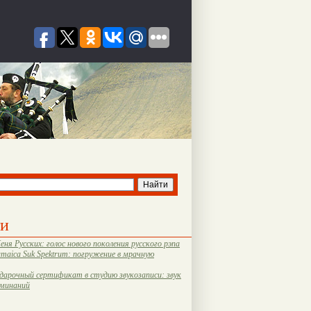
ти
еня Русских: голос нового поколения русского рэпа
amaica Suk Spektrum: погружение в мрачную
дарочный сертификат в студию звукозаписи: звук
оминаний