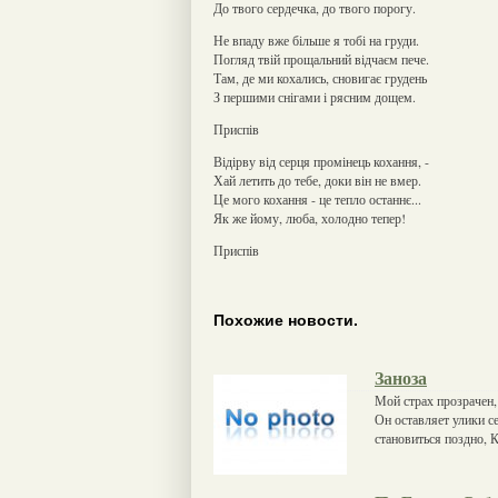
До твого сердечка, до твого порогу.
Не впаду вже більше я тобі на груди.
Погляд твій прощальний відчаєм пече.
Там, де ми кохались, сновигає грудень
З першими снігами і рясним дощем.
Приспів
Відірву від серця промінець кохання, -
Хай летить до тебе, доки він не вмер.
Це мого кохання - це тепло останнє...
Як же йому, люба, холодно тепер!
Приспів
Похожие новости.
Заноза
Мой страх прозрачен, 
Он оставляет улики се
становиться поздно, 