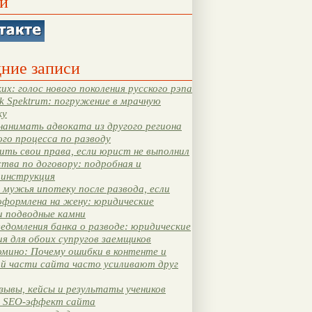
и
ние записи
их: голос нового поколения русского рэпа
k Spektrum: погружение в мрачную
ку
нанимать адвоката из другого региона
ого процесса по разводу
ть свои права, если юрист не выполнил
тва по договору: подробная и
 инструкция
мужья ипотеку после развода, если
оформлена на жену: юридические
и подводные камни
едомления банка о разводе: юридические
я для обоих супругов заемщиков
мино: Почему ошибки в контенте и
ой части сайта часто усиливают друг
зывы, кейсы и результаты учеников
 SEO-эффект сайта