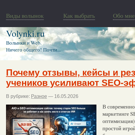
Виды волынок
Как выбрать
Обо мне
Volynki.ru
Волынки и Web.
Ничего общего! Почти...
Почему отзывы, кейсы и ре
учеников усиливают SEO-эф
В рубрике:
Разное
— 16.05.2026
В современн
маркетинге S
оптимизация)
простой игро