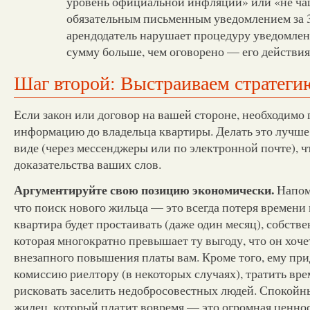
уровень официальной инфляции» или «не чаще
обязательным письменным уведомлением за 3
арендодатель нарушает процедуру уведомле
сумму больше, чем оговорено — его действия
Шаг второй: Выстраиваем стратеги
Если закон или договор на вашей стороне, необходимо 
информацию до владельца квартиры. Делать это лучше
виде (через мессенджеры или по электронной почте), ч
доказательства ваших слов.
Аргументируйте свою позицию экономически.
Напом
что поиск нового жильца — это всегда потеря времени 
квартира будет простаивать (даже один месяц), собств
которая многократно превышает ту выгоду, что он хоче
внезапного повышения платы вам. Кроме того, ему при
комиссию риелтору (в некоторых случаях), тратить вре
рисковать заселить недобросовестных людей. Спокойн
жилец, который платит вовремя — это огромная ценно