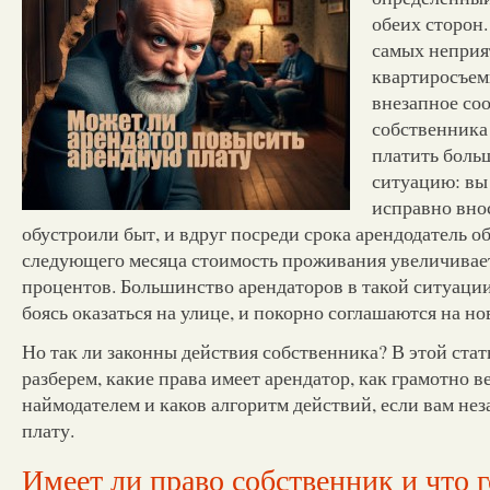
обеих сторон.
самых неприя
квартиросъем
внезапное со
собственника
платить боль
ситуацию: вы
исправно вно
обустроили быт, и вдруг посреди срока арендодатель об
следующего месяца стоимость проживания увеличивается
процентов. Большинство арендаторов в такой ситуации
боясь оказаться на улице, и покорно соглашаются на но
Но так ли законны действия собственника? В этой ста
разберем, какие права имеет арендатор, как грамотно в
наймодателем и каков алгоритм действий, если вам н
плату.
Имеет ли право собственник и что 