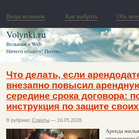
Виды волынок
Как выбрать
Обо мне
Volynki.ru
Волынки и Web.
Ничего общего! Почти...
Что делать, если арендодат
внезапно повысил арендную
середине срока договора: 
инструкция по защите своих
В рубрике:
Советы
— 16.05.2026
Аренда жилья
определенный 