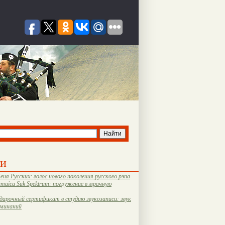
ти
еня Русских: голос нового поколения русского рэпа
amaica Suk Spektrum: погружение в мрачную
дарочный сертификат в студию звукозаписи: звук
оминаний