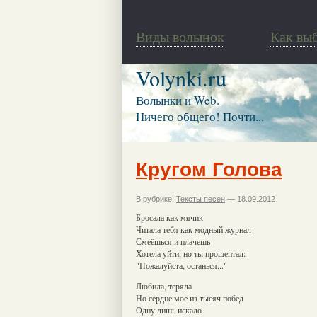
Виды волынок
Как вы
Volynki.ru
Волынки и Web.
Ничего общего! Почти...
Кругом Голова
В рубрике:
Тексты песен
— 18.09.2012
Бросала как мячик
Читала тебя как модный журнал
Смеёшься и плачешь
Хотела уйти, но ты прошептал:
"Пожалуйста, останься..."
Любила, теряла
Но сердце моё из тысяч побед
Одну лишь искало