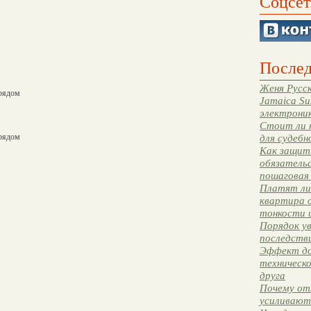
Соцсет
Послед
Женя Русск
 рядом
Jamaica Su
электрони
Стоит ли 
 рядом
для судебн
Как защити
обязательс
пошаговая
Платят ли 
квартира 
тонкости 
Порядок ув
последстви
Эффект до
техническ
друга
Почему от
усиливают