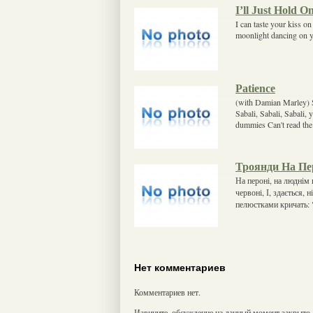
I’ll Just Hold O
I can taste your kiss o
moonlight dancing on y
Patience
(with Damian Marley) Sa
Sabali, Sabali, Sabali,
dummies Can't read th
Троянди На Пе
На пероні, на люднім 
червоні, І, здається, 
пелюстками кричать: 
Нет комментариев
Комментариев нет.
Извините, обсуждение на данный момент закрыто.