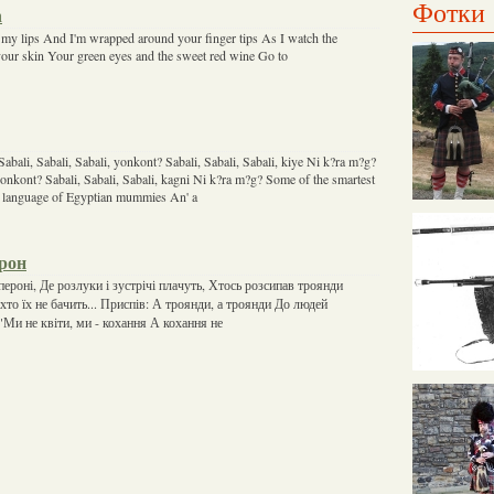
Фотки
n
n my lips And I'm wrapped around your finger tips As I watch the
our skin Your green eyes and the sweet red wine Go to
bali, Sabali, Sabali, yonkont? Sabali, Sabali, Sabali, kiye Ni k?ra m?g?
 yonkont? Sabali, Sabali, Sabali, kagni Ni k?ra m?g? Some of the smartest
e language of Egyptian mummies An' a
рон
пероні, Де розлуки і зустрічі плачуть, Хтось розсипав троянди
ніхто їх не бачить... Приспів: А троянди, а троянди До людей
"Ми не квіти, ми - кохання А кохання не