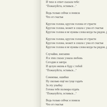
И тихо в ответ сказала тебе:
"Пожалуйста, останься..."
Ведь только сейчас я поняла
Что от счастья
Кругом голова, кругом голова от страсти
Кругом голова, может я сошла с ума от счастья
Кругом голова и не нужны слова когда ты рядом,
Кругом голова, кругом голова от страсти
Кругом голова, может я сошла с ума от счастья
Кругом голова и не нужны слова когда ты рядом,
Случайно, внезапно
Я в этих глазах узнала любовь
Сегодня и завтра
И целую жизнь я буду с тобой
"Пожалуйста, останься..."
Сомненья, ошибки
Ну сколько ещё на гуще гадать
За эту улыбку
Готова тебе полмира отдать
"Пожалуйста, останься..."
Ведь только сейчас я поняла
Что от счастья