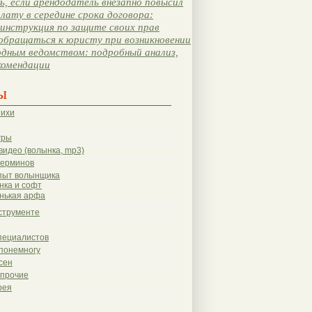
, если арендодатель внезапно повысил
лату в середине срока договора:
инструкция по защите своих прав
обращаться к юристу при возникновении
одным ведомством: подробный анализ,
комендации
ы
тихи
гры
видео (волынка, mp3)
терминов
пыт волынщика
нка и софт
нькая арфа
струменте
пециалистов
понемногу
сен
 прочие
рея