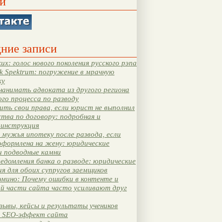
и
ние записи
их: голос нового поколения русского рэпа
k Spektrum: погружение в мрачную
ку
нанимать адвоката из другого региона
ого процесса по разводу
ть свои права, если юрист не выполнил
тва по договору: подробная и
 инструкция
мужья ипотеку после развода, если
оформлена на жену: юридические
и подводные камни
едомления банка о разводе: юридические
я для обоих супругов заемщиков
мино: Почему ошибки в контенте и
ой части сайта часто усиливают друг
зывы, кейсы и результаты учеников
 SEO-эффект сайта