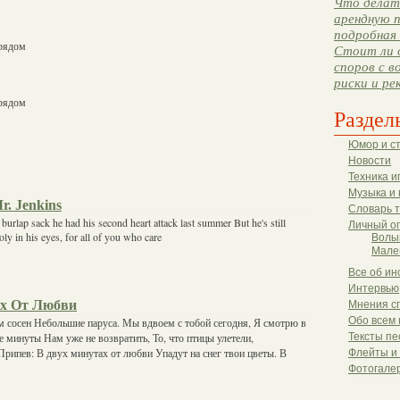
Что делать
арендную п
подробная 
 рядом
Стоит ли 
споров с в
риски и ре
 рядом
Раздел
Юмор и с
Новости
Техника и
Музыка и 
r. Jenkins
Словарь 
 burlap sack he had his second heart attack last summer But he's still
Личный о
oly in his eyes, for all of you who care
Волы
Мале
Все об ин
Интервью
ах От Любви
Мнения с
Обо всем 
 сосен Небольшие паруса. Мы вдвоем с тобой сегодня, Я смотрю в
е минуты Нам уже не возвратить, То, что птицы улетели,
Тексты пе
Припев: В двух минутах от любви Упадут на снег твои цветы. В
Флейты и
Фотогале