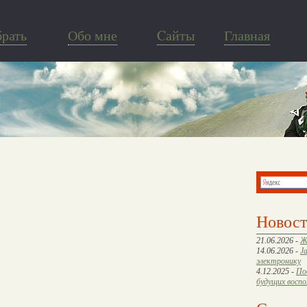
брать
Обо мне
Cайты
Главная
Новос
21.06.2026 -
Ж
14.06.2026 -
J
электронику
4.12.2025 -
По
будущих восп