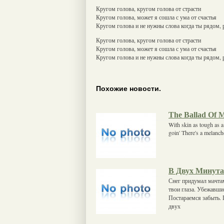
Кругом голова, кругом голова от страсти
Кругом голова, может я сошла с ума от счастья
Кругом голова и не нужны слова когда ты рядом,
Кругом голова, кругом голова от страсти
Кругом голова, может я сошла с ума от счастья
Кругом голова и не нужны слова когда ты рядом,
Похожие новости.
The Ballad Of M
With skin as tough as a
goin' There's a melanch
В Двух Минут
Снег придумал мачтам
твои глаза. Убежавши
Постараемся забыть. 
двух