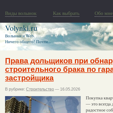
Виды волынок
Как выбрать
Обо мне
Volynki.ru
Волынки и Web.
Ничего общего! Почти...
Права дольщиков при обна
строительного брака по гар
застройщика
В рубрике:
Строительство
— 16.05.2026
Покупка квар
— это всегда
радостное со