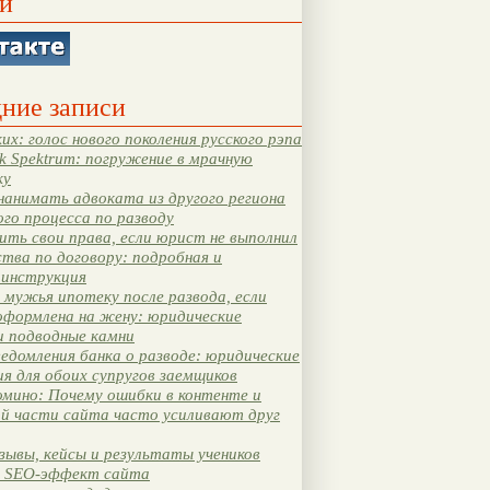
и
ние записи
их: голос нового поколения русского рэпа
k Spektrum: погружение в мрачную
ку
нанимать адвоката из другого региона
ого процесса по разводу
ть свои права, если юрист не выполнил
тва по договору: подробная и
 инструкция
мужья ипотеку после развода, если
оформлена на жену: юридические
и подводные камни
едомления банка о разводе: юридические
я для обоих супругов заемщиков
мино: Почему ошибки в контенте и
ой части сайта часто усиливают друг
зывы, кейсы и результаты учеников
 SEO-эффект сайта