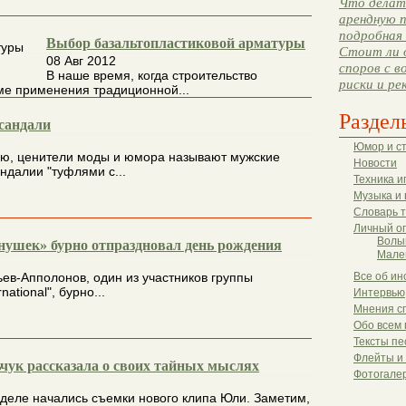
Что делать
арендную п
подробная 
Выбор базальтопластиковой арматуры
Стоит ли 
08 Авг 2012
споров с в
В наше время, когда строительство
риски и ре
ме применения традиционной...
Раздел
сандали
Юмор и с
ю, ценители моды и юмора называют мужские
Новости
ндалии "туфлями с...
Техника и
Музыка и 
Словарь 
Личный о
Волы
нушек» бурно отпраздновал день рождения
Мале
ев-Апполонов, один из участников группы
Все об ин
national", бурно...
Интервью
Мнения с
Обо всем 
Тексты пе
Флейты и
ук рассказала о своих тайных мыслях
Фотогале
деле начались съемки нового клипа Юли. Заметим,