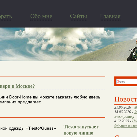
брать
Обо мне
Cайты
Главная
двери в Москве?
Новос
ании Door-Home вы можете заказать любую дверь
Компания предлагает...
21.06.2026 -
Ж
14.06.2026 -
J
электронику
4.12.2025 -
По
будущих восп
Tiesto запускает
новую линию