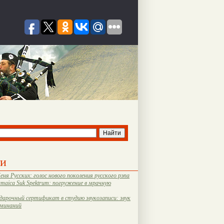
ти
еня Русских: голос нового поколения русского рэпа
amaica Suk Spektrum: погружение в мрачную
дарочный сертификат в студию звукозаписи: звук
оминаний