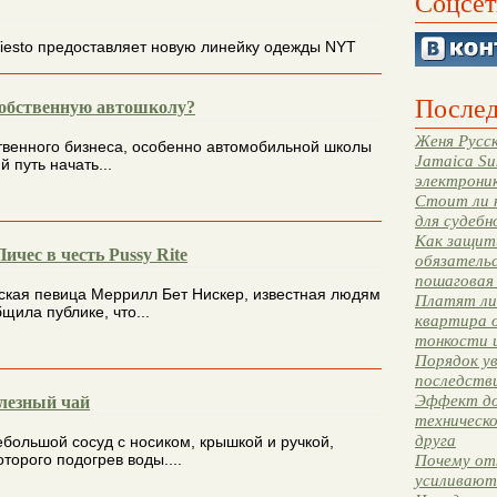
Соцсет
Tiesto предоставляет новую линейку одежды NYT
Послед
собственную автошколу?
Женя Русск
твенного бизнеса, особенно автомобильной школы
Jamaica Su
 путь начать...
электрони
Стоит ли 
для судебн
Как защити
чес в честь Pussy Rite
обязательс
пошаговая
ская певица Меррилл Бет Нискер, известная людям
Платят ли 
бщила публике, что...
квартира 
тонкости 
Порядок ув
последстви
Эффект до
лезный чай
техническ
друга
ебольшой сосуд с носиком, крышкой и ручкой,
оторого подогрев воды....
Почему от
усиливают