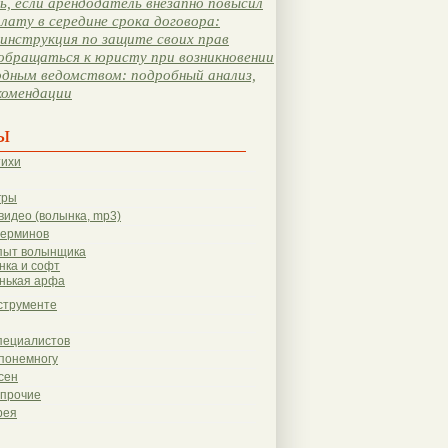
, если арендодатель внезапно повысил
лату в середине срока договора:
инструкция по защите своих прав
обращаться к юристу при возникновении
одным ведомством: подробный анализ,
комендации
ы
тихи
гры
видео (волынка, mp3)
терминов
пыт волынщика
нка и софт
нькая арфа
струменте
пециалистов
понемногу
сен
 прочие
рея