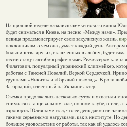
На прошлой неделе начались съемки нового клипа Юли
будет сниматься в Киеве, на песню «Между нами». Пр
певица продемонстрирует свою закулисную жизнь,
кир
поклонникам, о чем она думает каждый день. Автором 
большинства других, включенных в альбом, будет сама
песни станут автобиографичными. Режиссером клипа я
Филатович, популярный украинский клипмейкер, котор
работам с Таисией Повалий, Веркой Сердючкой, Ирин
группами «Никита» и «Горячий шоколад». В роли люб
Загородний, известный на Украине актер.
Съемки продолжались несколько суток и охватили мно
снимался в танцевальном зале, ночном клубе, отеле, а 
аэропорта. Юлия заметила, что ее день давно не начинал
такими серьезными нагрузками, как в институте. Но д
большое удовольствие от работы, так как ей удалось со