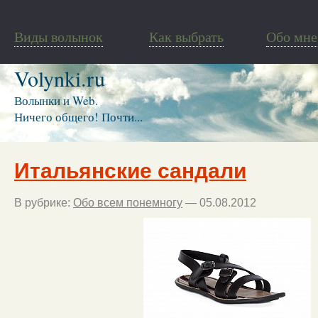
Виды волынок
Как выбрать
Обо мне
Volynki.ru
Волынки и Web.
Ничего общего! Почти...
Итальянские сандали
В рубрике:
Обо всем понемногу
— 05.08.2012