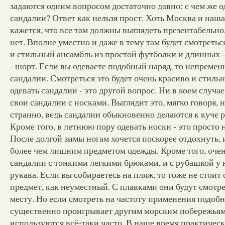
задаются одним вопросом достаточно давно: с чем же о
сандалии? Ответ как нельзя прост. Хоть Москва и наша
кажется, что все там должны выглядеть презентабельно
нет. Вполне уместно и даже в тему там будет смотреть
и стильный ансамбль из простой футболки и длинных -
- шорт. Если вы одеваете подобный наряд, то непременн
сандалии. Смотреться это будет очень красиво и стильн
одевать сандалии - это другой вопрос. Ни в коем случае
свои сандалии с носками. Выглядит это, мягко говоря, 
странно, ведь сандалии обыкновенно делаются к куче 
Кроме того, в летнюю пору одевать носки - это просто 
После долгой зимы ногам хочется поскорее отдохнуть, 
более чем лишним предметом одежды. Кроме того, оче
сандалии с тонкими легкими брюками, и с рубашкой у 
рукава. Если вы собираетесь на пляж, то тоже не стоит
предмет, как неуместный. С плавками они будут смотре
месту. Но если смотреть на частоту применения подобн
существенно проигрывает другим морским побережьям
используются всё-таки часто. В наше время практичес