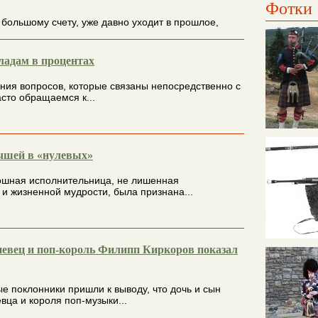
Фотки
 большому счету, уже давно уходит в прошлое,
ладам в процентах
ния вопросов, которые связаны непосредственно с
сто обращаемся к...
учшей в «нулевых»
шная исполнительница, не лишенная
и жизненной мудрости, была признана...
евец и поп-король Филипп Киркоров показал
е поклонники пришли к выводу, что дочь и сын
вца и короля поп-музыки...