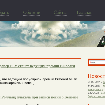
брать
Обо мне
Cайты
Главная
эпер PSY станет ведущим премии Billboard
Новос
, что ведущим популярной премии Billboard Music
21.06.2026 -
Ж
южнокорейский певец....
14.06.2026 -
J
электронику
4.12.2025 -
По
будущих восп
 Ролланд плакала при записи песни о Бейонсе