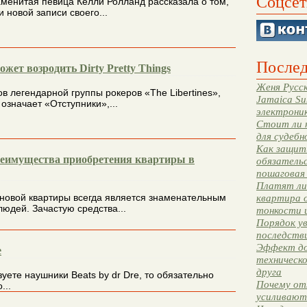
Соцсет
аменитая певица Келли Ролланд рассказала о том,
и новой записи своего...
Послед
жет возродить Dirty Pretty Things
Женя Русск
в легендарной группы рокеров «The Libertines»,
Jamaica Su
 означает «Отступники»,...
электрони
Стоит ли 
для судебн
Как защити
реимущества приобретения квартиры в
обязательс
пошаговая
Платят ли 
новой квартиры всегда является знаменательным
квартира 
юдей. Зачастую средства...
тонкости 
Порядок ув
последстви
Эффект до
e
техническ
друга
уете наушники Beats by dr Dre, то обязательно
Почему от
...
усиливают