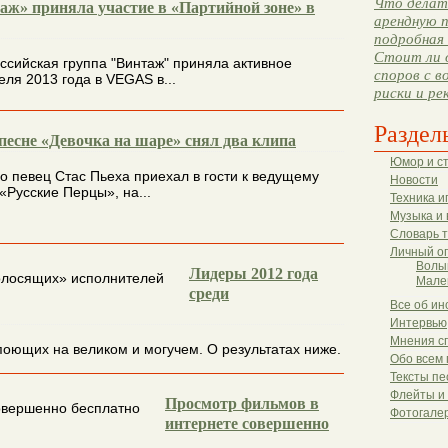
Что делать
аж» приняла участие в «Партийной зоне» в
арендную п
подробная 
Стоит ли 
ссийская группа "Винтаж" приняла активное
споров с в
еля 2013 года в VEGAS в...
риски и ре
Раздел
 песне «Девочка на шаре» снял два клипа
Юмор и с
о певец Стас Пьеха приехал в гости к ведущему
Новости
«Русские Перцы», на...
Техника и
Музыка и 
Словарь 
Личный о
Волы
Лидеры 2012 года
Мале
среди
Все об ин
Интервью
Мнения с
поющих на великом и могучем. О результатах ниже.
Обо всем 
Тексты пе
Флейты и
Просмотр фильмов в
Фотогале
интернете совершенно