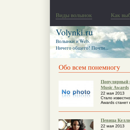
Виды волынок
Как вы
Volynki.ru
Волынки и Web.
Ничего общего! Почти...
Обо всем понемногу
Популярный р
Music Awards
22 мая 2013
Стало известно
Awards станет 
Певица Келли
22 мая 2013