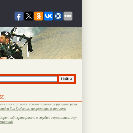
ти
еня Русских: голос нового поколения русского рэпа
amaica Suk Spektrum: погружение в мрачную
дарочный сертификат в студию звукозаписи: звук
оминаний