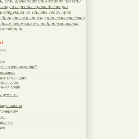
, если арендодатель внезапно повысил
лату в середине срока договора:
инструкция по защите своих прав
обращаться к юристу при возникновении
одным ведомством: подробный анализ,
комендации
ы
тихи
гры
видео (волынка, mp3)
терминов
пыт волынщика
нка и софт
нькая арфа
струменте
пециалистов
понемногу
сен
 прочие
рея