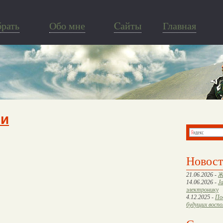
брать
Обо мне
Cайты
Главная
ти
Новос
21.06.2026 -
Ж
14.06.2026 -
J
электронику
4.12.2025 -
По
будущих восп