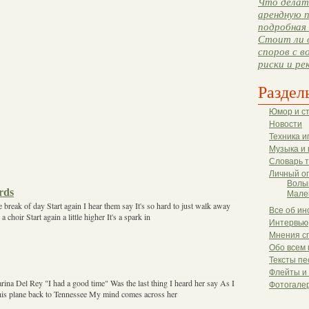
Что делать
арендную п
подробная 
Стоит ли 
споров с в
риски и ре
Раздел
Юмор и с
Новости
Техника и
Музыка и 
Словарь 
Личный о
Волы
rds
Мале
 break of day Start again I hear them say It's so hard to just walk away
Все об ин
 choir Start again a little higher It's a spark in
Интервью
Мнения с
Обо всем 
Тексты пе
Флейты и
ina Del Rey "I had a good time" Was the last thing I heard her say As I
Фотогале
is plane back to Tennessee My mind comes across her