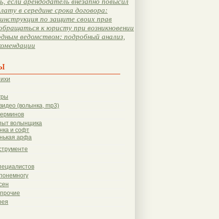
, если арендодатель внезапно повысил
лату в середине срока договора:
инструкция по защите своих прав
обращаться к юристу при возникновении
одным ведомством: подробный анализ,
комендации
ы
тихи
гры
видео (волынка, mp3)
терминов
пыт волынщика
нка и софт
нькая арфа
струменте
пециалистов
понемногу
сен
 прочие
рея