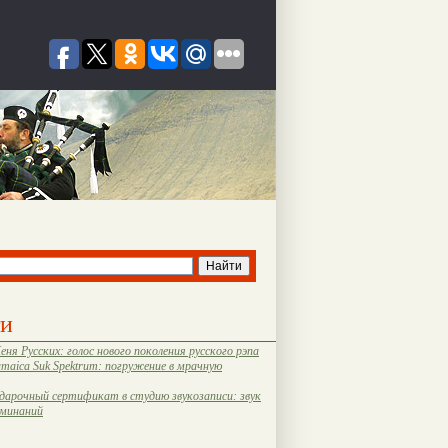
ти
еня Русских: голос нового поколения русского рэпа
amaica Suk Spektrum: погружение в мрачную
дарочный сертификат в студию звукозаписи: звук
оминаний