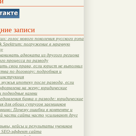
и
ние записи
их: голос нового поколения русского рэпа
k Spektrum: погружение в мрачную
ку
нанимать адвоката из другого региона
ого процесса по разводу
ть свои права, если юрист не выполнил
тва по договору: подробная и
 инструкция
мужья ипотеку после развода, если
оформлена на жену: юридические
и подводные камни
едомления банка о разводе: юридические
я для обоих супругов заемщиков
мино: Почему ошибки в контенте и
ой части сайта часто усиливают друг
зывы, кейсы и результаты учеников
 SEO-эффект сайта