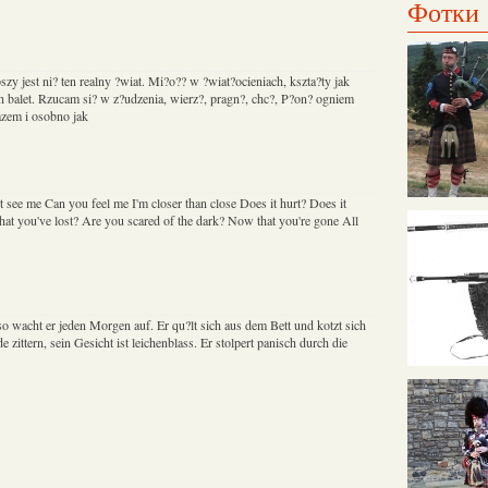
Фотки
zy jest ni? ten realny ?wiat. Mi?o?? w ?wiat?ocieniach, kszta?ty jak
 balet. Rzucam si? w z?udzenia, wierz?, pragn?, chc?, P?on? ogniem
azem i osobno jak
 see me Can you feel me I'm closer than close Does it hurt? Does it
 you've lost? Are you scared of the dark? Now that you're gone All
, so wacht er jeden Morgen auf. Er qu?lt sich aus dem Bett und kotzt sich
 zittern, sein Gesicht ist leichenblass. Er stolpert panisch durch die