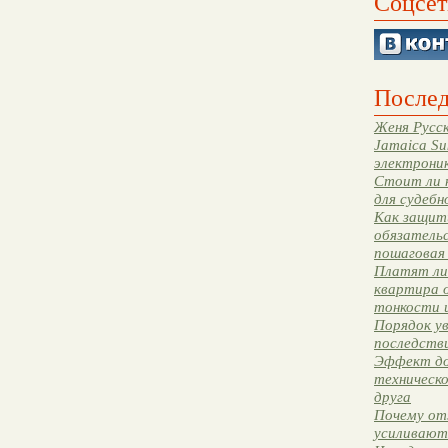
Соцсет
Послед
Женя Русск
Jamaica Su
электрони
Стоит ли 
для судебн
Как защити
обязательс
пошаговая
Платят ли 
квартира 
тонкости 
Порядок ув
последстви
Эффект до
техническ
друга
Почему от
усиливают