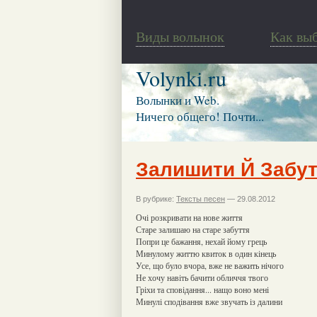
Виды волынок
Как вы
Volynki.ru
Волынки и Web.
Ничего общего! Почти...
Залишити Й Забу
В рубрике:
Тексты песен
— 29.08.2012
Очі розкривати на нове життя
Старе залишаю на старе забуття
Попри це бажання, нехай йому грець
Минулому життю квиток в один кінець
Усе, що було вчора, вже не важить нічого
Не хочу навіть бачити обличчя твого
Гріхи та сповідання... нащо воно мені
Минулі сподівання вже звучать із далини