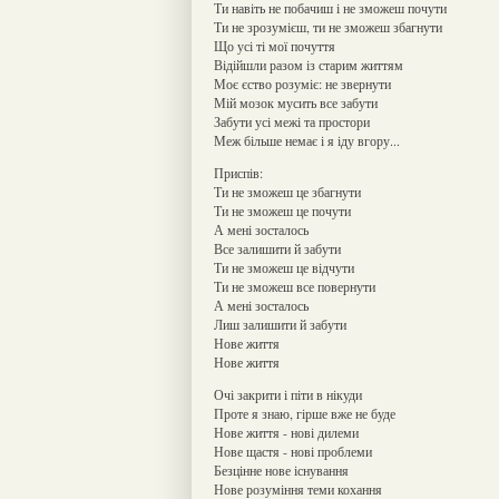
Ти навіть не побачиш і не зможеш почути
Ти не зрозумієш, ти не зможеш збагнути
Що усі ті мої почуття
Відійшли разом із старим життям
Моє єство розуміє: не звернути
Мій мозок мусить все забути
Забути усі межі та простори
Меж більше немає і я іду вгору...
Приспів:
Ти не зможеш це збагнути
Ти не зможеш це почути
А мені зосталось
Все залишити й забути
Ти не зможеш це відчути
Ти не зможеш все повернути
А мені зосталось
Лиш залишити й забути
Нове життя
Нове життя
Очі закрити і піти в нікуди
Проте я знаю, гірше вже не буде
Нове життя - нові дилеми
Нове щастя - нові проблеми
Безцінне нове існування
Нове розуміння теми кохання