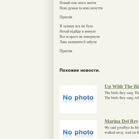
Новий сенс мого життя
Нові думки та нові почуття
Приспів
Я залишу все як було
Нехай відійде в минуле
Все ж цього не повернути
Лиш залишити й забути
Приспів
Похожие новости.
Up With The Bi
The birds they sang The
The birds they sang All a
Marina Del Rey
We said goodbye In Mar
walked away And on th