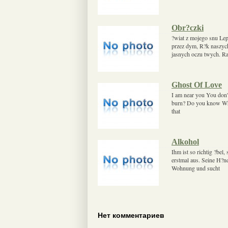
Obr?czki
?wiat z mojego snu Leps
przez dym, R?k naszych
jasnych oczu twych. R
Ghost Of Love
I am near you You don't
burn? Do you know What
that
Alkohol
Ihm ist so richtig ?bel
erstmal aus. Seine H?nde
Wohnung und sucht
Нет комментариев