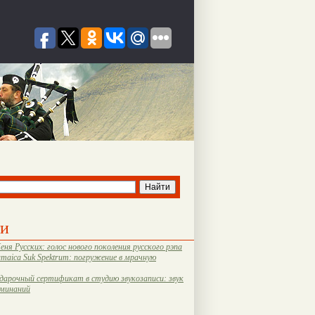
ти
еня Русских: голос нового поколения русского рэпа
amaica Suk Spektrum: погружение в мрачную
дарочный сертификат в студию звукозаписи: звук
оминаний