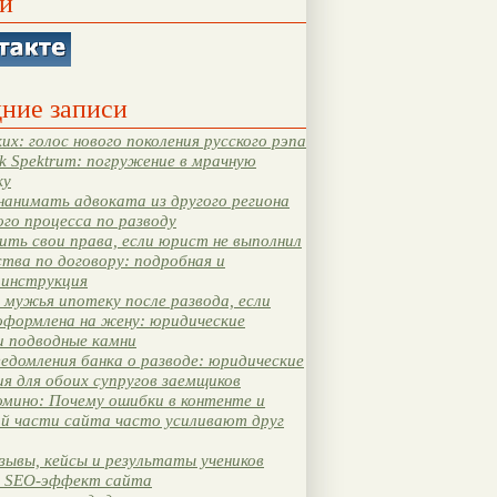
и
ние записи
их: голос нового поколения русского рэпа
k Spektrum: погружение в мрачную
ку
нанимать адвоката из другого региона
ого процесса по разводу
ть свои права, если юрист не выполнил
тва по договору: подробная и
 инструкция
мужья ипотеку после развода, если
оформлена на жену: юридические
и подводные камни
едомления банка о разводе: юридические
я для обоих супругов заемщиков
мино: Почему ошибки в контенте и
ой части сайта часто усиливают друг
зывы, кейсы и результаты учеников
 SEO-эффект сайта