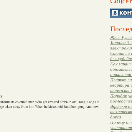
Соцсет
Послед
Женя Русск
Jamaica Su
электрони
Стоит ли 
для судебн
Как защити
обязательс
пошаговая
Платят ли 
квартира 
тонкости 
es
Порядок ув
последстви
ry unfortunate coloured man Who got arrested down in old Hong Kong He
Эффект до
vilege taken away from him When he kicked old Buddha's gong And now
техническ
друга
Почему от
усиливают