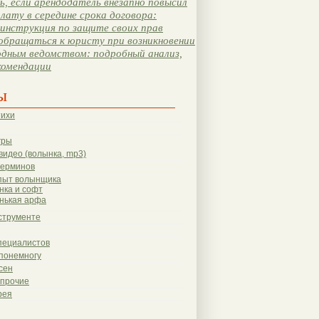
, если арендодатель внезапно повысил
лату в середине срока договора:
инструкция по защите своих прав
обращаться к юристу при возникновении
одным ведомством: подробный анализ,
комендации
ы
тихи
гры
видео (волынка, mp3)
терминов
пыт волынщика
нка и софт
нькая арфа
струменте
пециалистов
понемногу
сен
 прочие
рея