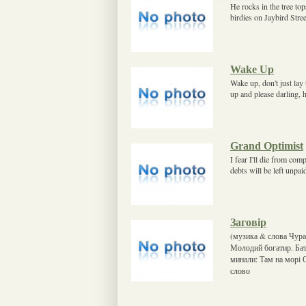
He rocks in the tree top
birdies on Jaybird Stre
Wake Up
Wake up, don't just lay
up and please darling, 
Grand Optimist
I fear I'll die from com
debts will be left unpaid
Заговір
(музика & слова Чура)
Молодий богатир. Бать
минали: Там на морі О
слово