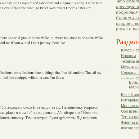
Что делать
s all day long Hoppin' and a-boppin' and singing his song All the little
арендную п
et Love to hear the robin go tweet tweet tweet Chorus : Rockin'
подробная 
Стоит ли 
споров с в
риски и ре
 there like cold granite stone Wake up, we're too close to be alone Wake
Раздел
hold me if you would Don't just lay there like
Юмор и с
Новости
Техника и
Музыка и 
plications, complications due to things that I've left undone That all my
Словарь 
, feel like a cripple without a cane I'm like a
Личный о
Волы
Мале
Все об ин
Интервью
Мнения с
 Як виходило сонце Із-за лісу, з-за гір, На війноньку збирався
Обо всем 
ко рідного сина Тай заговорювали, Аби вістря лихії Його тіло
Тексты пе
кияні синьому, Там на острові Буяні дуб стоїть! Під корінням
Флейты и
Фотогале