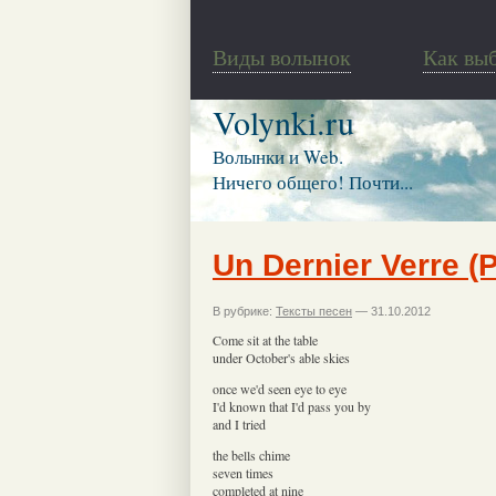
Виды волынок
Как вы
Volynki.ru
Волынки и Web.
Ничего общего! Почти...
Un Dernier Verre (
В рубрике:
Тексты песен
— 31.10.2012
Come sit at the table
under October's able skies
once we'd seen eye to eye
I'd known that I'd pass you by
and I tried
the bells chime
seven times
completed at nine