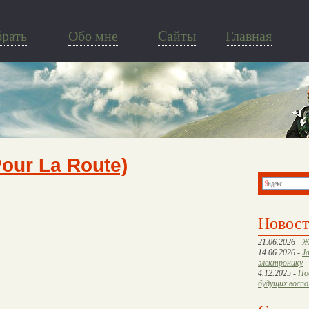
брать
Обо мне
Cайты
Главная
Pour La Route)
Новос
21.06.2026 -
Ж
14.06.2026 -
J
электронику
4.12.2025 -
По
будущих восп