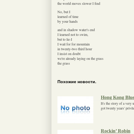
the world moves slower I find
No, but I
learned of time
by your hands
and in shadow water's end
I learned not to swim,
but to lie-I
I wait for for mountain
in twenty-two third hour
I insist on doubt
we're already laying on the grass
the grass
Похожие новости.
Hong Kong Blu
It's the story of a ve
got twenty years' pri
Rockin’ Robin