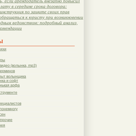
, если арендодатель внезапно повысил
лату в середине срока договора:
инструкция по защите своих прав
обращаться к юристу при возникновении
одным ведомством: подробный анализ,
комендации
ы
тихи
гры
видео (волынка, mp3)
терминов
пыт волынщика
нка и софт
нькая арфа
струменте
пециалистов
понемногу
сен
 прочие
рея