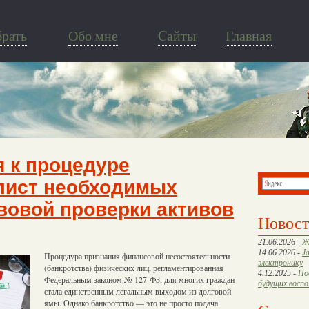
брать
Обо мне
Cайты
Главная
я к процедуре
-лист необходимых
вовой проверки активов
Новос
21.06.2026 -
Ж
14.06.2026 -
J
Процедура признания финансовой несостоятельности
электронику
(банкротства) физических лиц, регламентированная
4.12.2025 -
По
Федеральным законом № 127-ФЗ, для многих граждан
будущих восп
стала единственным легальным выходом из долговой
ямы. Однако банкротство — это не просто подача