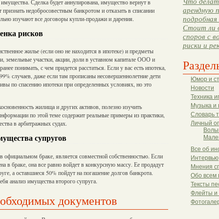
Что делать
 имущества. Сделка будет аннулирована, имущество вернут в
арендную п
ут признать недобросовестным банкротом и отказать в списании
ально изучают все договоры купли-продажи и дарения.
подробная 
Стоит ли 
енка рисков
споров с в
риски и ре
нственное жилье (если оно не находится в ипотеке) и предметы
и, земельные участки, акции, доли в уставном капитале ООО и
Раздел
нее понимать, с чем придется расстаться. Если у вас есть ипотека,
 99% случаев, даже если там прописаны несовершеннолетние дети
Юмор и с
ивы по спасению ипотеки при определенных условиях, но это
Новости
Техника и
Музыка и 
косновенность жилища и других активов, полезно изучить
Словарь 
нформации по этой теме содержит реальные примеры из практики,
ства в арбитражных судах.
Личный о
Волы
имущества супругов
Мале
Все об ин
в официальном браке, является совместной собственностью. Если
Интервью
а в браке, она все равно войдет в конкурсную массу. Ее продадут
Мнения с
уге, а оставшиеся 50% пойдут на погашение долгов банкрота.
Обо всем 
ебя анализ имущества второго супруга.
Тексты пе
Флейты и
еобходимых документов
Фотогале