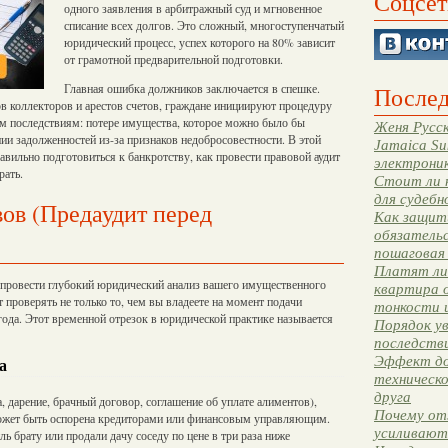
Соцсет
одного заявления в арбитражный суд и мгновенное
списание всех долгов. Это сложный, многоступенчатый
юридический процесс, успех которого на 80% зависит
от грамотной предварительной подготовки.
Главная ошибка должников заключается в спешке.
Послед
в коллекторов и арестов счетов, граждане инициируют процедуру
им последствиям: потере имущества, которое можно было бы
Женя Русск
ании задолженностей из-за признаков недобросовестности. В этой
Jamaica Su
авильно подготовиться к банкротству, как провести правовой аудит
электрони
рать.
Стоит ли 
для судебн
вов (Предаудит перед
Как защити
обязательс
пошаговая
Платят ли 
 провести глубокий юридический анализ вашего имущественного
квартира 
проверять не только то, чем вы владеете на момент подачи
тонкости 
 года. Этот временной отрезок в юридической практике называется
Порядок ув
последстви
Эффект до
а
техническ
друга
 дарение, брачный договор, соглашение об уплате алиментов),
Почему от
 может быть оспорена кредиторами или финансовым управляющим.
усиливают
 брату или продали дачу соседу по цене в три раза ниже