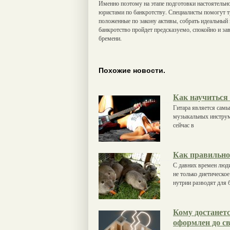
Именно поэтому на этапе подготовки настоятельн
юристами по банкротству. Специалисты помогут т
положенные по закону активы, собрать идеальный 
банкротство пройдет предсказуемо, спокойно и з
бремени.
Похожие новости.
Как научиться 
Гитара является самы
музыкальных инструме
сейчас в
Как правильн
С давних времен люд
не только диетическое
нутрии разводят для 
Кому достанетс
оформлен до с