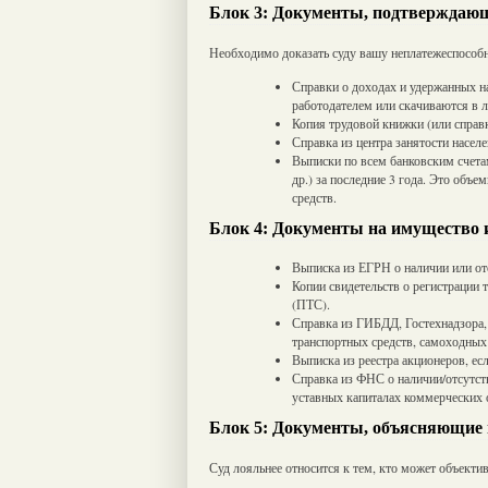
Блок 3: Документы, подтверждающ
Необходимо доказать суду вашу неплатежеспособн
Справки о доходах и удержанных н
работодателем или скачиваются в 
Копия трудовой книжки (или справк
Справка из центра занятости насел
Выписки по всем банковским счета
др.) за последние 3 года. Это объ
средств.
Блок 4: Документы на имущество 
Выписка из ЕГРН о наличии или от
Копии свидетельств о регистрации 
(ПТС).
Справка из ГИБДД, Гостехнадзора,
транспортных средств, самоходных
Выписка из реестра акционеров, ес
Справка из ФНС о наличии/отсутст
уставных капиталах коммерческих
Блок 5: Документы, объясняющие 
Суд лояльнее относится к тем, кто может объектив