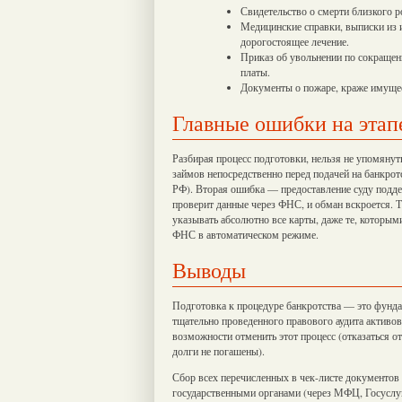
Свидетельство о смерти близкого 
Медицинские справки, выписки из и
дорогостоящее лечение.
Приказ об увольнении по сокращен
платы.
Документы о пожаре, краже имуще
Главные ошибки на этап
Разбирая процесс подготовки, нельзя не упомян
займов непосредственно перед подачей на банкрот
РФ). Вторая ошибка — предоставление суду подд
проверит данные через ФНС, и обман вскроется. Т
указывать абсолютно все карты, даже те, которыми
ФНС в автоматическом режиме.
Выводы
Подготовка к процедуре банкротства — это фундам
тщательно проведенного правового аудита активов
возможности отменить этот процесс (отказаться о
долги не погашены).
Сбор всех перечисленных в чек-листе документов
государственными органами (через МФЦ, Госуслуг