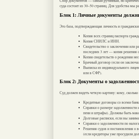
Сбор документов — самый рутинный, но критичес
суда состоит из 30–50 страниц. Для удобства мы р
Блок 1: Личные документы должн
Это база, подтверждающая личность и гражданский
Копия всех страниц паспорта гражд
Копия СНИЛС и ИНН.
Свидетельство о заключении или ра
последних 3 лет — копия решения с
Копии свидетельств о рождении не
Брачный договор (если он заключал
Выписка из индивидуального лицево
или в СФР).
Блок 2: Документы о задолженност
Суд должен видеть четкую картину: кому, сколько
Кредитные договоры со всеми бан
Справки о размере задолженности 
пени и штрафы). Должны быть мак
Долговые расписки, если вы занима
Справки о задолженности по нало
Решения судов и постановления о 
(если кредиторы уже просудили дол