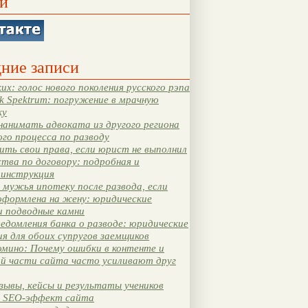
и
ние записи
их: голос нового поколения русского рэпа
k Spektrum: погружение в мрачную
ку
нанимать адвоката из другого региона
ого процесса по разводу
ть свои права, если юрист не выполнил
тва по договору: подробная и
 инструкция
мужья ипотеку после развода, если
оформлена на жену: юридические
и подводные камни
едомления банка о разводе: юридические
я для обоих супругов заемщиков
мино: Почему ошибки в контенте и
ой части сайта часто усиливают друг
зывы, кейсы и результаты учеников
 SEO-эффект сайта