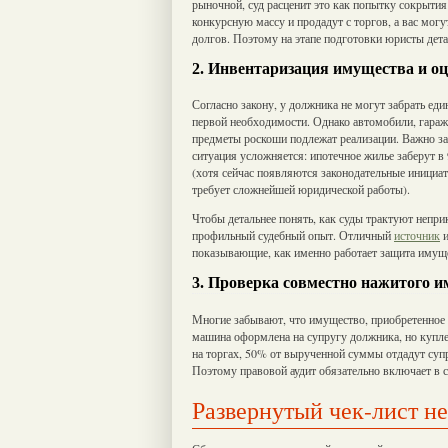
рыночной, суд расценит это как попытку сокрытия
конкурсную массу и продадут с торгов, а вас мог
долгов. Поэтому на этапе подготовки юристы дет
2. Инвентаризация имущества и оц
Согласно закону, у должника не могут забрать еди
первой необходимости. Однако автомобили, гараж
предметы роскоши подлежат реализации. Важно зара
ситуация усложняется: ипотечное жилье заберут в
(хотя сейчас появляются законодательные инициат
требует сложнейшей юридической работы).
Чтобы детальнее понять, как суды трактуют непри
профильный судебный опыт. Отличный
источник
и
показывающие, как именно работает защита имуще
3. Проверка совместно нажитого 
Многие забывают, что имущество, приобретенное 
машина оформлена на супругу должника, но куплен
на торгах, 50% от вырученной суммы отдадут супр
Поэтому правовой аудит обязательно включает в с
Развернутый чек-лист н