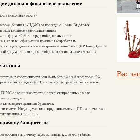
ие доходы и финансовое положение
ость (инсольвентность).
алогах (бывшая 2-НДФЛ) за последние 3 года. Выдаются
личном кабинете налогоплательщика.
а по форме СТД-Р о трудовой деятельности).
ения, если вы официально признаны безработным.
м, вкладам, депозитам и электронным кошелькам (ЮMoney, Qiwi и
емный документ, в котором отображаются все движения ваших
и активы
Вас за
сутствии в собственности недвижимости на всей территории РФ.
транспортных средств (СТС) и паспортов транспортных средств
 ГИМС о наличии/отсутствии зарегистрированных на вас
 машин, лодок.
ли вы владеете ценными бумагами.
вии статуса Индивидуального предпринимателя (ИП) или участия в
 организаций (ООО, АО).
причину банкротства
но обосновать, почему перестал платить. Это могут быть: