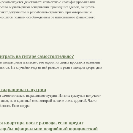
о рекомендуется действовать совместно с квалифицированными
резво оценить риски оспаривания прошедших сделок, защитить
пакет документов и разработать стратегию, при которой ваше
авершится полным освобождением от непосильного финансового
играть на гитаре самостоятельно?
м популярным и вместе с тем одним из самых простых в освоении
нтов. Не случайно ведь на ней раньше играли в каждом дворе, да и
о выращивать нутрии
и самостоятельно выращивают нутрии. Из этих грызунов получают
 мясо, но и красивый мех, который по цене очень дорогой. Часто
бизнеса. Если шкура
я квартира после развода, если кредит
вадьбы официально: подробный юридический