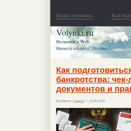
Виды волынок
Как вы
Volynki.ru
Волынки и Web.
Ничего общего! Почти...
Как подготовитьс
банкротства: чек
документов и пра
В рубрике:
Советы
— 16.05.2026