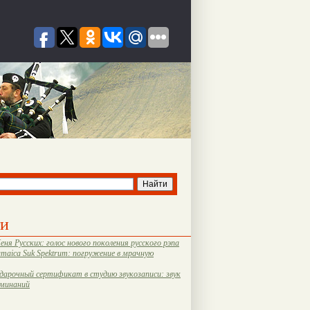
ти
еня Русских: голос нового поколения русского рэпа
amaica Suk Spektrum: погружение в мрачную
дарочный сертификат в студию звукозаписи: звук
оминаний