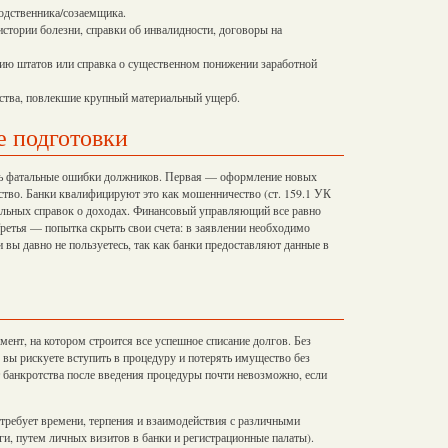
родственника/созаемщика.
стории болезни, справки об инвалидности, договоры на
ию штатов или справка о существенном понижении заработной
ства, повлекшие крупный материальный ущерб.
е подготовки
уть фатальные ошибки должников. Первая — оформление новых
ство. Банки квалифицируют это как мошенничество (ст. 159.1 УК
ельных справок о доходах. Финансовый управляющий все равно
ретья — попытка скрыть свои счета: в заявлении необходимо
 вы давно не пользуетесь, так как банки предоставляют данные в
ент, на котором строится все успешное списание долгов. Без
 вы рискуете вступить в процедуру и потерять имущество без
т банкротства после введения процедуры почти невозможно, если
 требует времени, терпения и взаимодействия с различными
и, путем личных визитов в банки и регистрационные палаты).