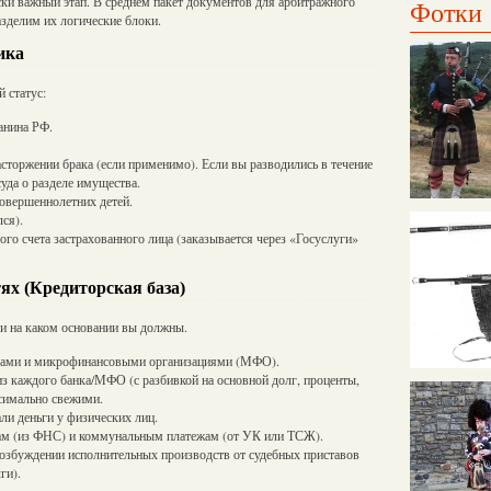
ки важный этап. В среднем пакет документов для арбитражного
Фотки
азделим их логические блоки.
ика
 статус:
анина РФ.
сторжении брака (если применимо). Если вы разводились в течение
уда о разделе имущества.
совершеннолетних детей.
ся).
го счета застрахованного лица (заказывается через «Госуслуги»
ях (Кредиторская база)
 и на каком основании вы должны.
ками и микрофинансовыми организациями (МФО).
из каждого банка/МФО (с разбивкой на основной долг, проценты,
симально свежими.
ли деньги у физических лиц.
гам (из ФНС) и коммунальным платежам (от УК или ТСЖ).
возбуждении исполнительных производств от судебных приставов
ги).