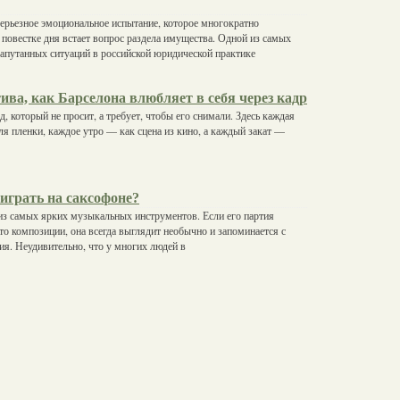
серьезное эмоциональное испытание, которое многократно
а повестке дня встает вопрос раздела имущества. Одной из самых
апутанных ситуаций в российской юридической практике
ива, как Барселона влюбляет в себя через кадр
, который не просит, а требует, чтобы его снимали. Здесь каждая
для пленки, каждое утро — как сцена из кино, а каждый закат —
играть на саксофоне?
из самых ярких музыкальных инструментов. Если его партия
-то композиции, она всегда выглядит необычно и запоминается с
я. Неудивительно, что у многих людей в