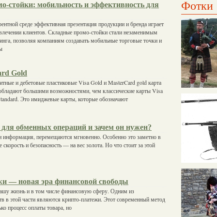
Фотки
о-стойки: мобильность и эффективность для
ентной среде эффективная презентация продукции и бренда играет
влечении клиентов. Складные промо-стойки стали незаменимым
инга, позволяя компаниям создавать мобильные торговые точки и
ы
ard Gold
ные и дебетовые пластиковые Visa Gold и MasterCard gold карта
 обладают большими возможностями, чем классические карты Visa
 Standard. Это имиджевые карты, которые обозначают
 для обменных операций и зачем он нужен?
 и информация, перемещаются мгновенно. Особенно это заметно в
 скорость и безопасность — на вес золота. Но что стоит за этой
и — новая эра финансовой свободы
ашу жизнь и в том числе финансовую сферу. Одним из
в в этой части являются крипто-платежи. Этот современный метод
ко процесс оплаты товара, но