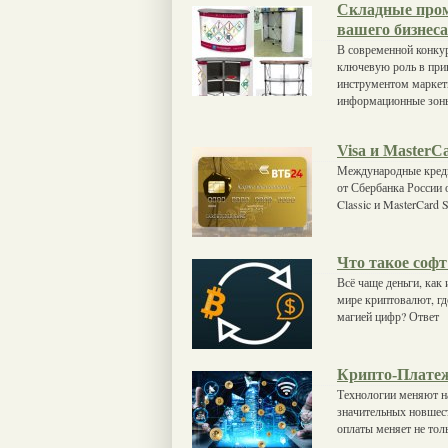
Складные пром
вашего бизнеса
В современной конкур
ключевую роль в при
инструментом маркет
информационные зон
Visa и MasterC
Международные кредит
от Сбербанка России
Classic и MasterCard
Что такое софт
Всё чаще деньги, как
мире криптовалют, где
магией цифр? Ответ
Крипто-Платеж
Технологии меняют н
значительных новшест
оплаты меняет не толь