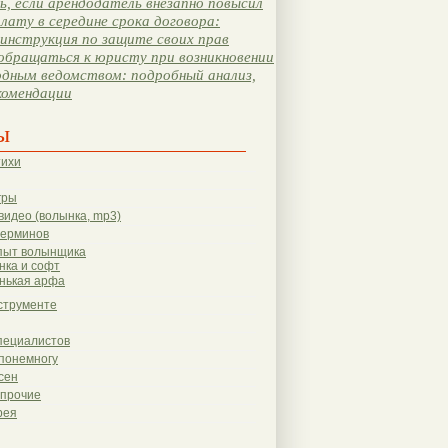
, если арендодатель внезапно повысил
лату в середине срока договора:
инструкция по защите своих прав
обращаться к юристу при возникновении
одным ведомством: подробный анализ,
комендации
ы
тихи
гры
видео (волынка, mp3)
терминов
пыт волынщика
нка и софт
нькая арфа
струменте
пециалистов
понемногу
сен
 прочие
рея