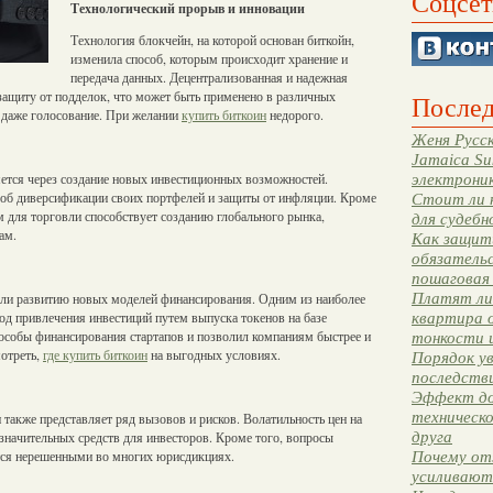
Соцсет
Технологический прорыв и инновации
Технология блокчейн, на которой основан биткойн,
изменила способ, которым происходит хранение и
передача данных. Децентрализованная и надежная
защиту от подделок, что может быть применено в различных
Послед
 даже голосование. При желании
купить биткоин
недорого.
Женя Русск
Jamaica Su
ется через создание новых инвестиционных возможностей.
электрони
соб диверсификации своих портфелей и защиты от инфляции. Кроме
Стоит ли 
 для торговли способствует созданию глобального рынка,
для судебн
ам.
Как защити
обязательс
пошаговая
Платят ли 
али развитию новых моделей финансирования. Одним из наиболее
етод привлечения инвестиций путем выпуска токенов на базе
квартира 
особы финансирования стартапов и позволил компаниям быстрее и
тонкости 
мотреть,
где купить биткоин
на выгодных условиях.
Порядок ув
последстви
Эффект до
техническ
 также представляет ряд вызовов и рисков. Волатильность цен на
друга
значительных средств для инвесторов. Кроме того, вопросы
ются нерешенными во многих юрисдикциях.
Почему от
усиливают