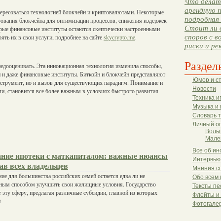
Что делать
арендную п
ересоваться технологией блокчейн и криптовалютами. Некоторые
подробная 
ования блокчейна для оптимизации процессов, снижения издержек
Стоит ли 
орые финансовые институты остаются скептически настроенными
споров с в
ять их в свои услуги, подробнее на сайте
skycrypto.me
.
риски и ре
Раздел
едооценивать. Эта инновационная технология изменила способы,
 и даже финансовые институты. Биткойн и блокчейн представляют
Юмор и с
нструмент, но и вызов для существующих парадигм. Понимание и
Новости
и, становится все более важным в условиях быстрого развития
Техника и
Музыка и 
Словарь 
Личный о
Волы
Мале
Все об ин
ние ипотеки с маткапиталом: важные нюансы
Интервью
ав всех владельцев
Мнения с
ие для большинства российских семей остается едва ли не
Обо всем 
ным способом улучшить свои жилищные условия. Государство
Тексты пе
 эту сферу, предлагая различные субсидии, главной из которых
Флейты и
й
Фотогале