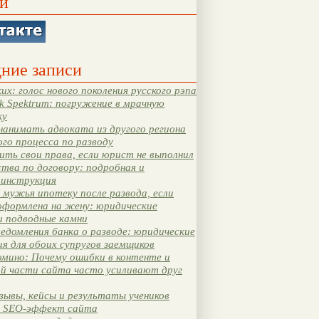
и
ние записи
их: голос нового поколения русского рэпа
k Spektrum: погружение в мрачную
ку
нанимать адвоката из другого региона
ого процесса по разводу
ть свои права, если юрист не выполнил
тва по договору: подробная и
 инструкция
мужья ипотеку после развода, если
оформлена на жену: юридические
и подводные камни
едомления банка о разводе: юридические
я для обоих супругов заемщиков
мино: Почему ошибки в контенте и
ой части сайта часто усиливают друг
зывы, кейсы и результаты учеников
 SEO-эффект сайта