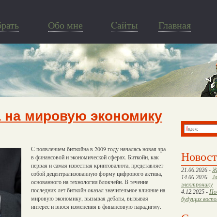
брать
Обо мне
Cайты
Главная
 на мировую экономику
С появлением биткойна в 2009 году началась новая эра
Новос
в финансовой и экономической сферах. Биткойн, как
первая и самая известная криптовалюта, представляет
21.06.2026 -
Ж
собой децентрализованную форму цифрового актива,
14.06.2026 -
J
основанного на технологии блокчейн. В течение
электронику
последних лет биткойн оказал значительное влияние на
4.12.2025 -
По
мировую экономику, вызывая дебаты, вызывая
будущих восп
интерес и внося изменения в финансовую парадигму.