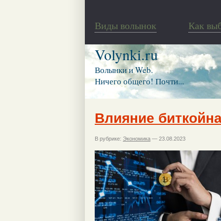
Виды волынок
Как вы
Volynki.ru
Волынки и Web.
Ничего общего! Почти...
Влияние биткойна
В рубрике:
Экономика
— 23.08.2023