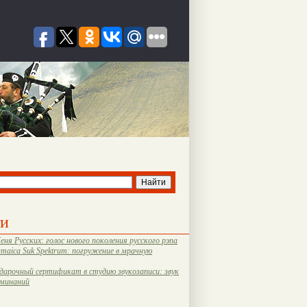
ти
еня Русских: голос нового поколения русского рэпа
amaica Suk Spektrum: погружение в мрачную
дарочный сертификат в студию звукозаписи: звук
оминаний