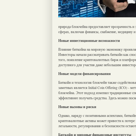
природа блокчейна предоставляет прозрачность и 
сферах, включая финансы, снабжение, медицину и
Новые инвестиционные возможности
Влияние биткойна на мировую экономику проявля
Инвесторы начали рассматривать биткойн как спо
того, появление криптовалютных бирж и платформ
доступного для участия даже небольшим инвестор
Новые модели финансирования
Биткойн и технология блокчейн также содействов
заметных является Initial Coin Offering (ICO) - м
блокчейна. Этот подход изменил традиционные сп
эффективнее получать средства. Здесь можно пос
Новые вызовы и риски
Однако, наряду с позитивными аспектами, биткойн
криптовалютные активы может привести к потере 
легальности, регулирования и безопасности оста
Биткойн и мировые финансовые институты