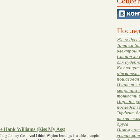
Соцсет
Послед
Женя Русск
Jamaica Su
электрони
Стоит ли 
для судебн
Как защити
обязательс
пошаговая
Платят ли 
квартира 
тонкости 
Порядок ув
последстви
Эффект до
техническ
друга
ke Hank Williams (Kiss My Ass)
Почему от
усиливают
I dig Johnny Cash And I think Waylon Jennings is a table thumpin'