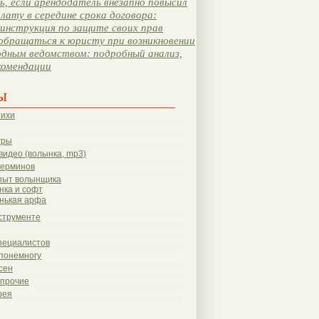
, если арендодатель внезапно повысил
лату в середине срока договора:
инструкция по защите своих прав
обращаться к юристу при возникновении
одным ведомством: подробный анализ,
комендации
ы
тихи
гры
видео (волынка, mp3)
терминов
пыт волынщика
нка и софт
нькая арфа
струменте
пециалистов
понемногу
сен
 прочие
рея