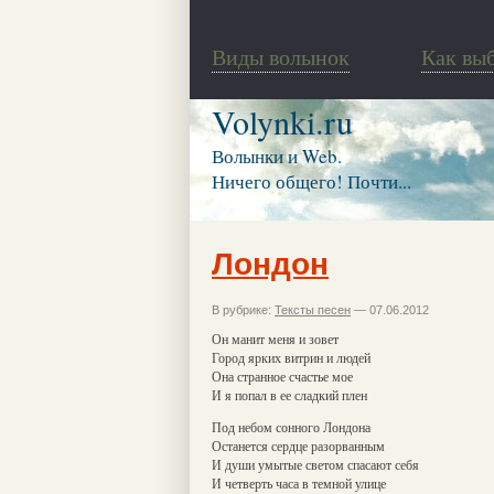
Виды волынок
Как вы
Volynki.ru
Волынки и Web.
Ничего общего! Почти...
Лондон
В рубрике:
Тексты песен
— 07.06.2012
Он манит меня и зовет
Город ярких витрин и людей
Она странное счастье мое
И я попал в ее сладкий плен
Под небом сонного Лондона
Останется сердце разорванным
И души умытые светом спасают себя
И четверть часа в темной улице