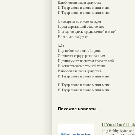
Влюбленные пары целуются
И Тауэр снова и снова манит меня
И Тауэр снова и снова манит меня
Он встречи со мною не ждет
Город спрятавший счастье мое
Она где-то здесь, средь камней и огней
Но я знаю, найду ее
(х3)
Под небом сонного Лондона
Останется сердце разорванным
И души умытые светом спасают себя
И четверть часа в темной улице
Влюбленные пары целуются
И Тауэр снова и снова манит меня
И Тауэр снова и снова манит меня
И Тауэр снова и снова манит меня
Похожие новости.
If You Don’t Li
I dig Bobby Dylan and 