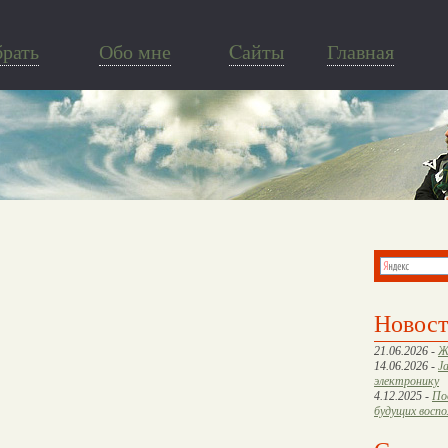
брать
Обо мне
Cайты
Главная
Новос
21.06.2026 -
Ж
14.06.2026 -
J
электронику
4.12.2025 -
По
будущих восп