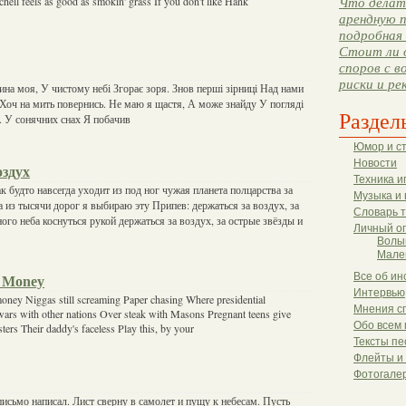
hell feels as good as smokin' grass If you don't like Hank
Что делать
арендную п
подробная 
Стоит ли 
споров с в
риски и ре
ина моя, У чистому небі Згорає зоря. Знов перші зірниці Над нами
 Хоч на мить повернись. Не маю я щастя, А може знайду У погляді
Раздел
 У сонячних снах Я побачив
Юмор и с
Новости
оздух
Техника и
ак будто навсегда уходит из под ног чужая планета полцарства за
Музыка и 
а из тысячи дорог я выбираю эту Припев: держаться за воздух, за
Словарь 
ого неба коснуться рукой держаться за воздух, за острые звёзды и
Личный о
Волы
Мале
Все об ин
e Money
Интервью
oney Niggas still screaming Paper chasing Where presidential
Мнения с
 wars with other nations Over steak with Masons Pregnant teens give
Обо всем 
gsters Their daddy's faceless Play this, by your
Тексты пе
Флейты и
Фотогале
письмо написал. Лист сверну в самолет и пущу к небесам. Пусть