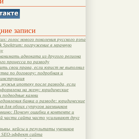
и
ние записи
их: голос нового поколения русского рэпа
k Spektrum: погружение в мрачную
ку
нанимать адвоката из другого региона
ого процесса по разводу
ть свои права, если юрист не выполнил
тва по договору: подробная и
 инструкция
мужья ипотеку после развода, если
оформлена на жену: юридические
и подводные камни
едомления банка о разводе: юридические
я для обоих супругов заемщиков
мино: Почему ошибки в контенте и
ой части сайта часто усиливают друг
зывы, кейсы и результаты учеников
 SEO-эффект сайта