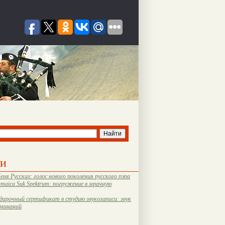
ти
еня Русских: голос нового поколения русского рэпа
amaica Suk Spektrum: погружение в мрачную
дарочный сертификат в студию звукозаписи: звук
оминаний