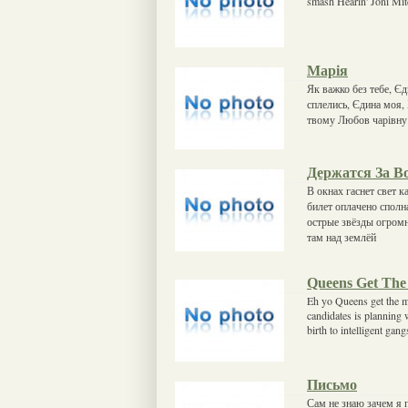
smash Hearin' Joni Mitc
Марія
Як важко без тебе, Єд
сплелись, Єдина моя,
твому Любов чарівну.
Держатся За В
В окнах гаснет свет к
билет оплачено сполн
острые звёзды огромн
там над землёй
Queens Get Th
Eh yo Queens get the m
candidates is planning
birth to intelligent gan
Письмо
Сам не знаю зачем я 