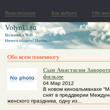
Виды волынок
Как выбрать
Обо мне
Volynki.ru
Волынки и Web.
Ничего общего! Почти...
Обо всем понемногу
Сын Анастасии Заворот
фильме
04 Мар 2012
В новом киноальманахе "М
снят в преддверии Междун
женского праздника, одну из...