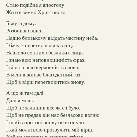
Стаю подібне я апостолу
Життя земно Христового.
Біжу із дому.
Розбиваю вщент.
Надію близькому віддать частину неба.
І бачу – перетворююсь в ніц.
Навколо сонних і безликих лиць.
І знаю всю неповноцінність фраз.
І вірю в всю верховність слова.
В мені вскипає благодатний газ.
Щоб в вірш перетворитись знову.
А що ж там далі.
Далі я молю.
Щоб не залишив все як є і було.
Щоб не предав він нас безчасово вогню.
І щоб в протопі знову не втонули.
І хай молитвою прозвучить мій вірш.
Хай не заглохне в душних стінах.