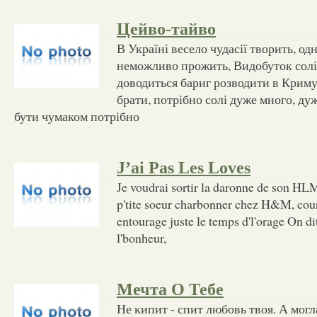
Цейво-тайво
В Україні весело чудасії творить, одн
неможливо прожить, Видобуток солі
доводиться бариг розводити в Криму:
брати, потрібно солі дуже много, ду
бути чумаком потрібно
J’ai Pas Les Loves
Je voudrai sortir la daronne de son HLM
p'tite soeur charbonner chez H&M, cour
entourage juste le temps d'l'orage On dit
l'bonheur,
Мечта О Тебе
Не кипит - спит любовь твоя. А могл