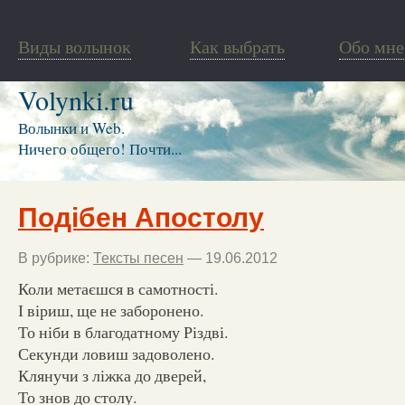
Виды волынок
Как выбрать
Обо мне
Volynki.ru
Волынки и Web.
Ничего общего! Почти...
Подібен Апостолу
В рубрике:
Тексты песен
— 19.06.2012
Коли метаєшся в самотності.
І віриш, ще не заборонено.
То ніби в благодатному Різдві.
Секунди ловиш задоволено.
Клянучи з ліжка до дверей,
То знов до столу.