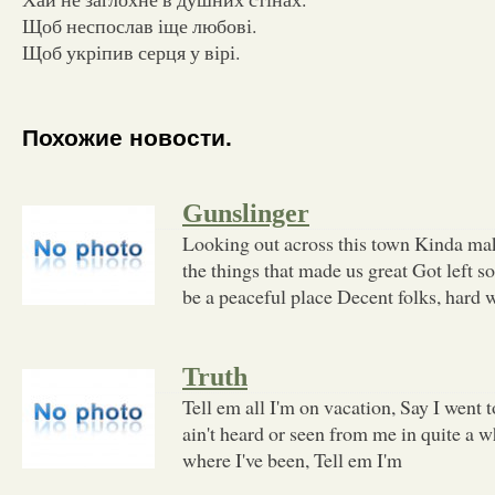
Щоб неспослав іще любові.
Щоб укріпив серця у вірі.
Похожие новости.
Gunslinger
Looking out across this town Kinda m
the things that made us great Got left s
be a peaceful place Decent folks, hard
Truth
Tell em all I'm on vacation, Say I went t
ain't heard or seen from me in quite a 
where I've been, Tell em I'm