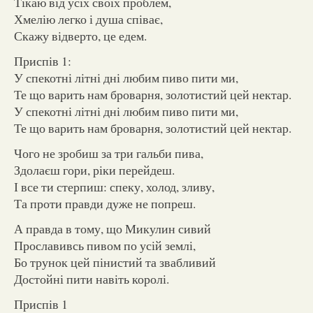
Тікаю від усіх своїх проблем,
Хмелію легко і душа співає,
Скажу відверто, це едем.
Приспів 1:
У спекотні літні дні любим пиво пити ми,
Те що варить нам броварня, золотистий цей нектар.
У спекотні літні дні любим пиво пити ми,
Те що варить нам броварня, золотистий цей нектар.
Чого не зробиш за три гальби пива,
Здолаєш гори, ріки перейдеш.
І все ти стерпиш: спеку, холод, зливу,
Та проти правди дуже не попреш.
А правда в тому, що Микулин сивий
Прославивсь пивом по усій землі,
Бо трунок цей пінистий та звабливий
Достойні пити навіть королі.
Приспів 1