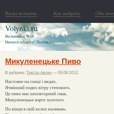
Виды волынок
Как выбрать
Обо мне
Volynki.ru
Волынки и Web.
Ничего общего! Почти...
Микуленецьке Пиво
В рубрике:
Тексты песен
— 09.08.2012
Настояне на сонці і медах,
Ячмінний подих вітру степового,
Це пиво має неповторний смак,
Микуленецьке варте золотого.
По вінця я свій келих наливаю,