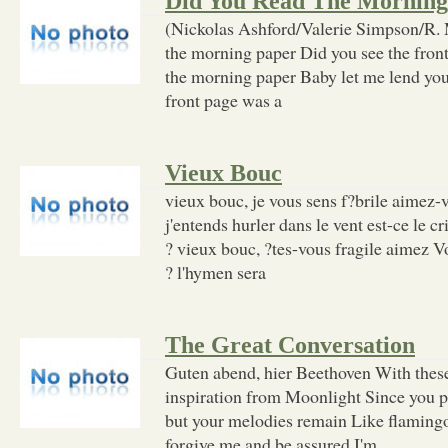
Did You Read The Morning
(Nickolas Ashford/Valerie Simpson/R.
the morning paper Did you see the fron
the morning paper Baby let me lend yo
front page was a
Vieux Bouc
vieux bouc, je vous sens f?brile aimez-
j'entends hurler dans le vent est-ce le cr
? vieux bouc, ?tes-vous fragile aimez 
? l'hymen sera
The Great Conversation
Guten abend, hier Beethoven With these
inspiration from Moonlight Since you 
but your melodies remain Like flamingos
forgive me and be assured I'm