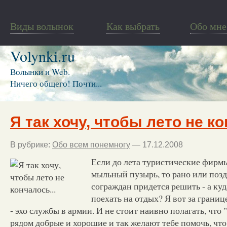
Виды волынок
Как выбрать
Обо мне
Volynki.ru
Волынки и Web.
Ничего общего! Почти...
Я так хочу, чтобы лето не 
В рубрике:
Обо всем понемногу
— 17.12.2008
Если до лета туристические фирмы
мыльный пузырь, то рано или поз
сограждан придется решить - а куд
поехать на отдых? Я вот за границ
- эхо службы в армии. И не стоит наивно полагать, что 
рядом добрые и хорошие и так желают тебе помочь, что