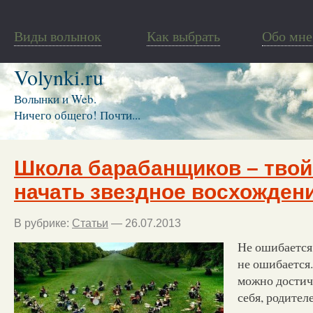
Виды волынок
Как выбрать
Обо мне
Volynki.ru
Волынки и Web.
Ничего общего! Почти...
Школа барабанщиков – твой
начать звездное восхожден
В рубрике:
Статьи
— 26.07.2013
Не ошибается 
не ошибается.
можно достич
себя, родител