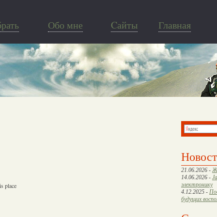
брать
Обо мне
Cайты
Главная
Новос
21.06.2026 -
Ж
14.06.2026 -
J
электронику
s place
4.12.2025 -
По
будущих восп