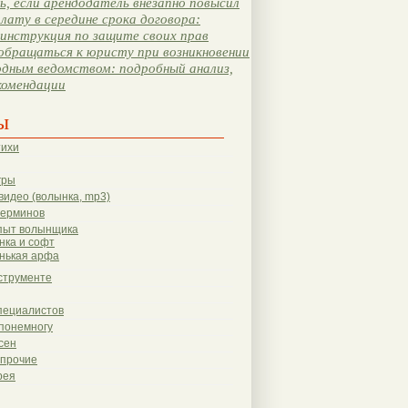
, если арендодатель внезапно повысил
лату в середине срока договора:
инструкция по защите своих прав
обращаться к юристу при возникновении
одным ведомством: подробный анализ,
комендации
ы
тихи
гры
видео (волынка, mp3)
терминов
пыт волынщика
нка и софт
нькая арфа
струменте
пециалистов
понемногу
сен
 прочие
рея