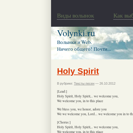
Виды волынок
Как вы
Volynki.ru
Волынки и Web.
Ничего общего! Почти...
Holy Spirit
В рубрике:
Тексты песен
— 26.10.2012
[Lead:]
Holy Spirit, Holy Spirit,.. we welcome you,
We welcome you, in to this place
We bless you, we honor, adore you
We we welcome you, Lord... we welcome you in to thi
[Chorus:]
Holy Spirit, Holy Spirit,.. we welcome you,
We welcome you, in to this place