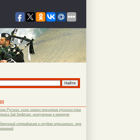
ти
еня Русских: голос нового поколения русского рэпа
amaica Suk Spektrum: погружение в мрачную
дарочный сертификат в студию звукозаписи: звук
оминаний