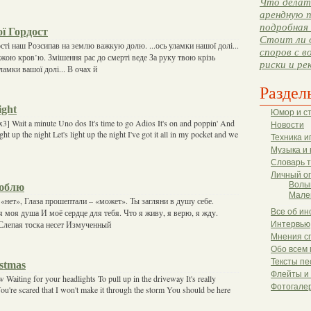
Что делать
арендную п
подробная 
ї Гордост
Стоит ли 
сті наш Розсипав на землю важкую долю. ...ось уламки нашої долі...
споров с в
ожою кров’ю. Змішення рас до смерті веде За руку твою крізь
риски и ре
уламки вашої долі... В очах й
Раздел
ight
Юмор и с
x3] Wait a minute Uno dos It's time to go Adios It's on and poppin' And
Новости
ight up the night Let's light up the night I've got it all in my pocket and we
Техника и
Музыка и 
Словарь 
Личный о
Волы
Люблю
Мале
 «нет», Глаза прошептали – «может». Ты загляни в душу себе.
моя душа И моё сердце для тебя. Что я живу, я верю, я жду.
Все об ин
Слепая тоска несет Измученный
Интервью
Мнения с
Обо всем 
Тексты пе
stmas
Флейты и
Waiting for your headlights To pull up in the driveway It's really
Фотогале
u're scared that I won't make it through the storm You should be here