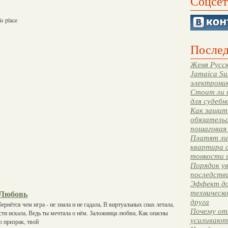
Соцсет
s place
Послед
Женя Русск
Jamaica Su
электрони
Стоит ли 
для судебн
Как защити
обязательс
пошаговая
Платят ли 
квартира 
тонкости 
Порядок ув
последстви
Эффект до
техническ
 Любовь
друга
ернётся чем игра - не знала и не гадала, В виртуальных снах летала,
Почему от
ости искала, Ведь ты мечтала о нём. Заложница любви, Как опасны
усиливают
о призрак, твой