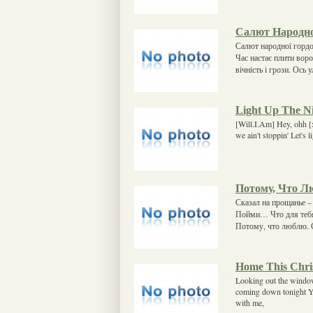
Салют Народно
Салют народної гордо
Час настає плити вор
вічність і грози. Ось 
Light Up The N
[Will.I.Am] Hey, ohh [
we ain't stoppin' Let's l
Потому, Что 
Сказал на прощанье –
Пойми… Что для тебя 
Потому, что люблю. 
Home This Chri
Looking out the window 
coming down tonight Yo
with me,