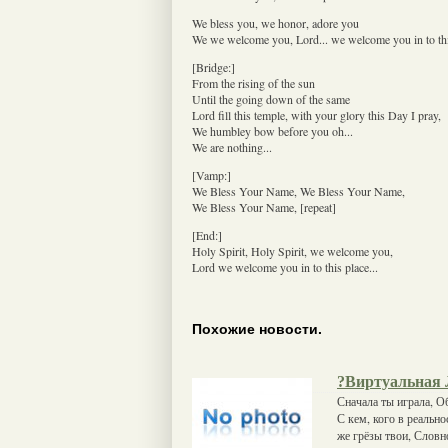
We bless you, we honor, adore you
We we welcome you, Lord... we welcome you in to thi
[Bridge:]
From the rising of the sun
Until the going down of the same
Lord fill this temple, with your glory this Day I pray,
We humbley bow before you oh...
We are nothing...
[Vamp:]
We Bless Your Name, We Bless Your Name,
We Bless Your Name, [repeat]
[End:]
Holy Spirit, Holy Spirit, we welcome you,
Lord we welcome you in to this place...
Похожие новости.
?Виртуальная
Сначала ты играла, Об
С кем, кого в реальн
же грёзы твои, Словн