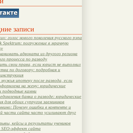
и
ние записи
их: голос нового поколения русского рэпа
k Spektrum: погружение в мрачную
ку
нанимать адвоката из другого региона
ого процесса по разводу
ть свои права, если юрист не выполнил
тва по договору: подробная и
 инструкция
мужья ипотеку после развода, если
оформлена на жену: юридические
и подводные камни
едомления банка о разводе: юридические
я для обоих супругов заемщиков
мино: Почему ошибки в контенте и
ой части сайта часто усиливают друг
зывы, кейсы и результаты учеников
 SEO-эффект сайта