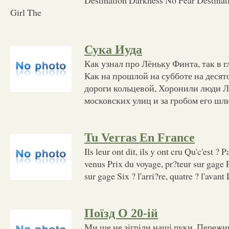
Girl The
Сука Иуда
Как узнал про Лёньку Финта, так в 
Как на прошлой на субботе на десят
дороги кольцевой, Хоронили люди Л
московских улиц и за гробом его шл
Tu Verras En France
Ils leur ont dit, ils y ont cru Qu'c'est ? P
venus Prix du voyage, pr?teur sur gage 
sur gage Six ? l'arri?re, quatre ? l'avan
Поїзд О 20-ій
Ми ще не зігріли наші руки, Пережи