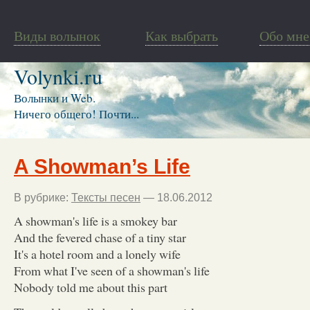
Виды волынок
Как выбрать
Обо мне
Volynki.ru
Волынки и Web.
Ничего общего! Почти...
A Showman’s Life
В рубрике:
Тексты песен
— 18.06.2012
A showman's life is a smokey bar
And the fevered chase of a tiny star
It's a hotel room and a lonely wife
From what I've seen of a showman's life
Nobody told me about this part