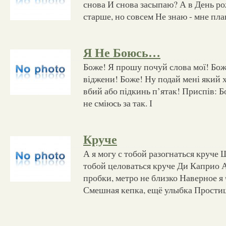
снова И снова засыпаю? А в День ро
старше, но совсем Не знаю - мне пл
Я Не Боюсь…
Боже! Я прошу почуй слова мої! Бож
віджени! Боже! Ну подай мені який 
вбий або підкинь п’ятак! Приспів: Бо
не сміюсь за так. І
Круче
А я могу с тобой разогнаться круче 
тобой целоваться круче Ди Каприо А
пробки, метро не близко Наверное я
Смешная кепка, ещё улыбка Простиш