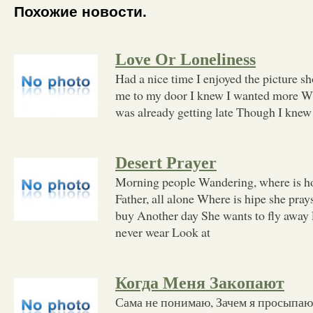
Похожие новости.
Love Or Loneliness
Had a nice time I enjoyed the picture
me to my door I knew I wanted more Wh
was already getting late Though I knew b
Desert Prayer
Morning people Wandering, where is h
Father, all alone Where is hipe she pra
buy Another day She wants to fly away
never wear Look at
Когда Меня Закопают
Сама не понимаю, Зачем я просыпа