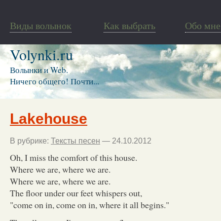
Виды волынок
Как выбрать
Обо мне
Volynki.ru
Волынки и Web.
Ничего общего! Почти...
Lakehouse
В рубрике:
Тексты песен
— 24.10.2012
Oh, I miss the comfort of this house.
Where we are, where we are.
Where we are, where we are.
The floor under our feet whispers out,
"come on in, come on in, where it all begins."