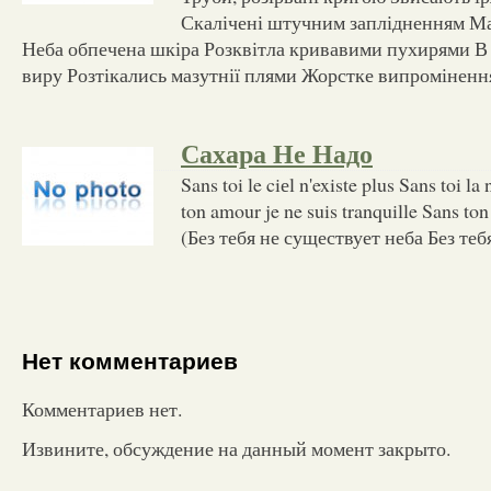
Скалічені штучним заплідненням Ма
Неба обпечена шкіра Розквітла кривавими пухирями В 
виру Розтікались мазутнії плями Жорстке випроміненн
Сахара Не Надо
Sans toi le ciеl n'existe plus Sans toi l
ton amour je ne suis tranquille Sans ton
(Без тебя не существует неба Без теб
Нет комментариев
Комментариев нет.
Извините, обсуждение на данный момент закрыто.