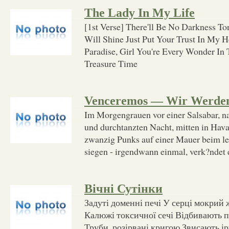
The Lady In My Life
[1st Verse] There'll Be No Darkness T
Will Shine Just Put Your Trust In My 
Paradise, Girl You're Every Wonder In
Treasure Time
Venceremos — Wir Werden
Im Morgengrauen vor einer Salsabar, n
und durchtanzten Nacht, mitten in Hav
zwanzig Punks auf einer Mauer beim le
siegen - irgendwann einmal, verk?ndet
Вічні Сутінки
Задуті доменні печі У серці мокрий
Калюжі токсичної сечі Відбивають п
Труби, розірвані кригою Звисають і