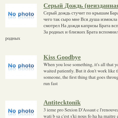
Серый Дождь (неизданная
Серый дождь стучит по крышам Бара
чего так сыро мне Вся душа измокла 
смотрел На дождя капризы Брата вс
За родных и близких Брата вспомнил
родных
Kiss Goodbye
When you lose something, it's all that 
waited patiently. But it don't work like
someone, the first thing that goes throug
run fast
Antitecktonik
3 ieme pro Sexion D'Assaut c l'renouvea
wati b sa c'est s'ki nous fo ha ha maitre