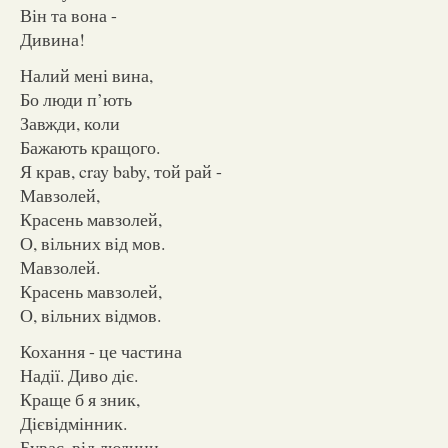
Він та вона -
Дивина!
Налий мені вина,
Бо люди п’ють
Завжди, коли
Бажають кращого.
Я крав, cray baby, той рай -
Мавзолей,
Красень мавзолей,
О, вільних від мов.
Мавзолей.
Красень мавзолей,
О, вільних відмов.
Кохання - це частина
Надії. Диво діє.
Краще б я зник,
Дієвідмінник.
Буває, від людини