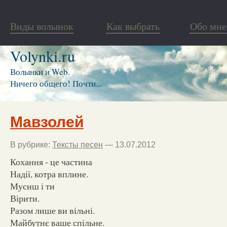
Виды волынок
Как выбрать
Обо мне
Volynki.ru
Волынки и Web.
Ничего общего! Почти...
Мавзолей
В рубрике:
Тексты песен
— 13.07.2012
Кохання - це частина
Надії, котра вплине.
Мусиш і ти
Вірити.
Разом лише ви вільні.
Майбутнє ваше спільне.