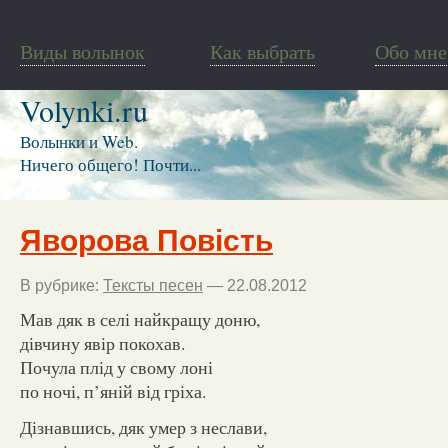
Виды волынок
Как выбрать
Обо мне
Volynki.ru
Волынки и Web.
Ничего общего! Почти...
Яворова Повість
В рубрике:
Тексты песен
— 22.08.2012
Мав дяк в селі найкращу доню,
дівчину явір покохав.
Почула плід у свому лоні
по ночі, п’яній від гріха.
Дізнавшись, дяк умер з неслави,