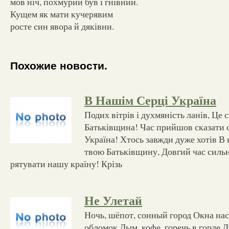
мов ніч, похмурий був і гнівний.
Кущем як мати кучерявим
росте син явора й дяківни.
Похожие новости.
В Нашім Серці Україна
Подих вітрів і духмяність ланів, Це с
Батьківщина! Час прийшов сказати с
Україна! Хтось завжди дуже хотів В
твою Батьківщину, Довгий час силь
рятувати нашу країну! Крізь
Не Улетай
Ночь, шёпот, сонный город Окна на
обломок Дым, кофе, горечь в горле Л