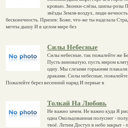
кровью. Звонки-слёзы, шипы-розы П
звёзды Земля-воздух, люди-вечность
бесконечность. Припев: Боже, что-же ты наделала Стр
мечты дышу И в целом мире без
Силы Небесные
Силы небесные, так пожалейте же Б
Пусть виноватую, пусть миром клят
одну. Мы слезами горькими плакал
драками. Силы небесные, пожалейте
Пожалейте берез весенний наряд И первые в
Толкай На Любовь
Не важно зачем. Не важно куда Я ри
одна Окольцованная полуснег - по
твоё. Летим Доступ в небо закрыт - 