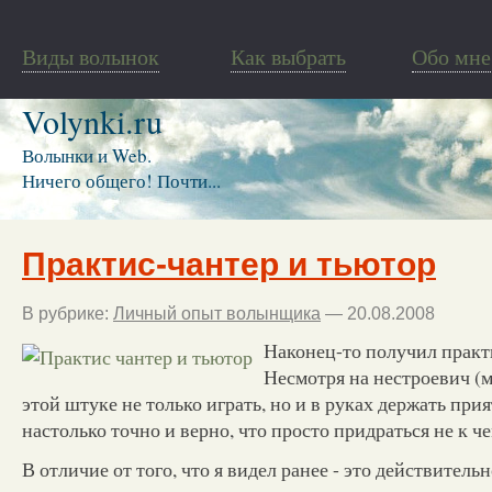
Виды волынок
Как выбрать
Обо мне
Volynki.ru
Волынки и Web.
Ничего общего! Почти...
Практис-чантер и тьютор
В рубрике:
Личный опыт волынщика
— 20.08.2008
Наконец-то получил практ
Несмотря на нестроевич (м
этой штуке не только играть, но и в руках держать при
настолько точно и верно, что просто придраться не к че
В отличие от того, что я видел ранее - это действитель