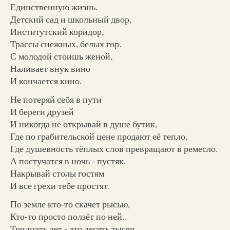
Единственную жизнь.
Детский сад и школьный двор,
Институтский коридор,
Трассы снежных, белых гор.
С молодой стоишь женой,
Наливает внук вино
И кончается кино.
Не потеряй себя в пути
И береги друзей
И никогда не открывай в душе бутик,
Где по грабительской цене продают её тепло,
Где душевность тёплых слов превращают в ремесло.
А постучатся в ночь - пустяк.
Накрывай столы гостям
И все грехи тебе простят.
По земле кто-то скачет рысью,
Кто-то просто ползёт по ней.
Тридцать лет - это десять тысяч