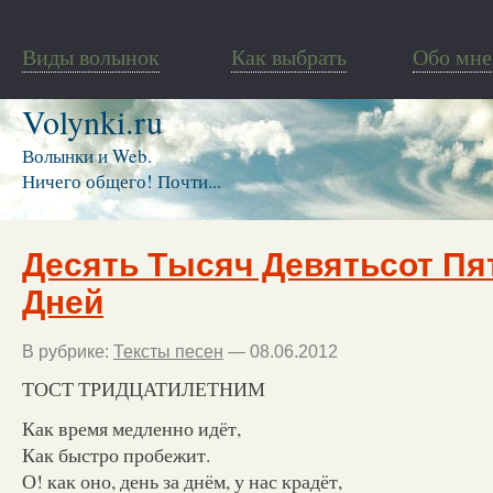
Виды волынок
Как выбрать
Обо мне
Volynki.ru
Волынки и Web.
Ничего общего! Почти...
Десять Тысяч Девятьсот Пя
Дней
В рубрике:
Тексты песен
— 08.06.2012
ТОСТ ТРИДЦАТИЛЕТНИМ
Как время медленно идёт,
Как быстро пробежит.
О! как оно, день за днём, у нас крадёт,