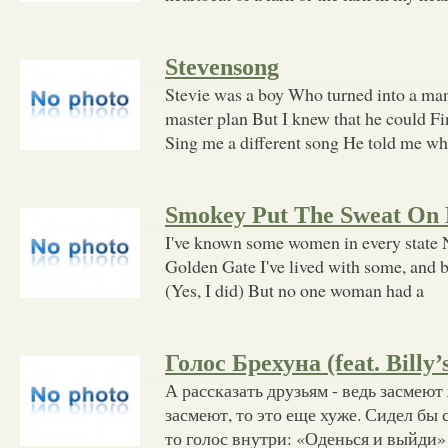
Stevensong
Stevie was a boy Who turned into a ma
master plan But I knew that he could F
Sing me a different song He told me wh
Smokey Put The Sweat On
I've known some women in every state 
Golden Gate I've lived with some, and bu
(Yes, I did) But no one woman had a
Голос Брехуна (feat. Billy’
А рассказать друзьям - ведь засмеют
засмеют, то это еще хуже. Сидел бы с
то голос внутри: «Оденься и выйди» 