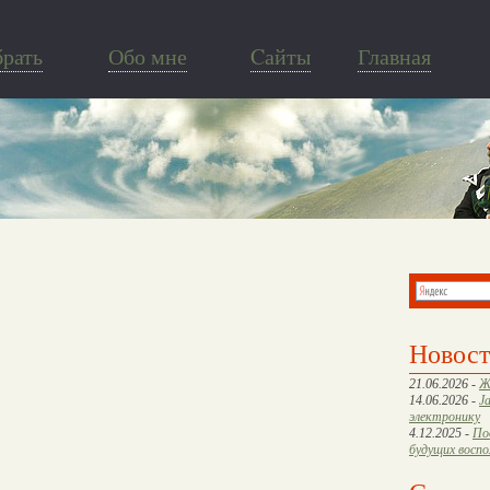
брать
Обо мне
Cайты
Главная
Новос
21.06.2026 -
Ж
14.06.2026 -
J
электронику
4.12.2025 -
По
будущих восп