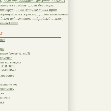
, если арендодатель внезапно повысил
лату в середине срока договора:
инструкция по защите своих прав
обращаться к юристу при возникновении
одным ведомством: подробный анализ,
комендации
ы
тихи
гры
видео (волынка, mp3)
терминов
пыт волынщика
нка и софт
нькая арфа
струменте
пециалистов
понемногу
сен
 прочие
рея