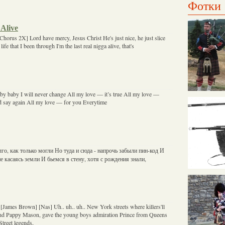
Фотки
 Alive
[Chorus 2X] Lord have mercy, Jesus Christ He's just nice, he just slice
life that I been through I'm the last real nigga alive, that's
by baby I will never change All my love — it’s true All my love —
 say again All my love — for you Everytime
го, как только могли Но туда и сюда - напрочь забыли пин-код И
е касаясь земли И бьемся в стену, хотя с рождения знали,
 [James Brown] [Nas] Uh.. uh.. uh.. New York streets where killers'll
And Pappy Mason, gave the young boys admiration Prince from Queens
treet legends,