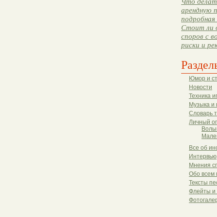
Что делать
арендную п
подробная 
Стоит ли 
споров с в
риски и ре
Раздел
Юмор и с
Новости
Техника и
Музыка и 
Словарь 
Личный о
Волы
Мале
Все об ин
Интервью
Мнения с
Обо всем 
Тексты пе
Флейты и
Фотогале