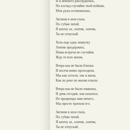
И я немного рассердилась,
Но взгляд случайно твой поймав,
Моя рука остановилась.
Загляни в мои глаза,
По губам читай.
Я шепчу ах, зонтик, зонтик,
Ты не отпускай.
Хоть еще одну минутку
Зонтик продержись,
Наша встреча не случайна
Жду ее всю жизнь.
Вчера мы не были близки
И молча мимо проходили,
Мы как хотели, так и жили,
Как по реке по жизни плыли.
Вчера мы не были знакомы,
И день сегодня, как казалось
Не предвещал нам ничего,
Мы просто тратили его.
Загляни в мои глаза,
По губам читай.
Я шепчу ах, зонтик, зонтик,
Ты не отпускай.