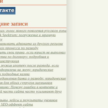
и
ние записи
их: голос нового поколения русского рэпа
k Spektrum: погружение в мрачную
ку
нанимать адвоката из другого региона
ого процесса по разводу
ть свои права, если юрист не выполнил
тва по договору: подробная и
 инструкция
мужья ипотеку после развода, если
оформлена на жену: юридические
и подводные камни
едомления банка о разводе: юридические
я для обоих супругов заемщиков
мино: Почему ошибки в контенте и
ой части сайта часто усиливают друг
зывы, кейсы и результаты учеников
 SEO-эффект сайта