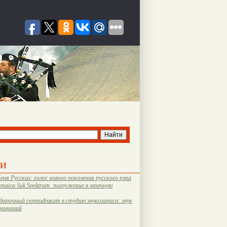
ти
еня Русских: голос нового поколения русского рэпа
amaica Suk Spektrum: погружение в мрачную
дарочный сертификат в студию звукозаписи: звук
оминаний