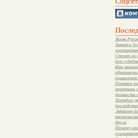
Соцсет
Послед
Женя Русск
Jamaica Su
электрони
Стоит ли 
для судебн
Как защити
обязательс
пошаговая
Платят ли 
квартира 
тонкости 
Порядок ув
последстви
Эффект до
техническ
друга
Почему от
усиливают