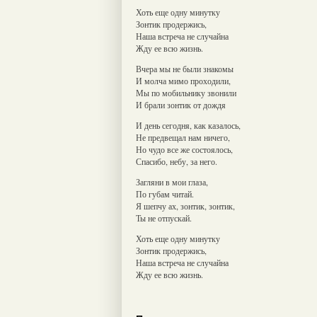
Хоть еще одну минутку
Зонтик продержись,
Наша встреча не случайна
Жду ее всю жизнь.
Вчера мы не были знакомы
И молча мимо проходили,
Мы по мобильнику звонили
И брали зонтик от дождя
И день сегодня, как казалось,
Не предвещал нам ничего,
Но чудо все же состоялось,
Спасибо, небу, за него.
Загляни в мои глаза,
По губам читай.
Я шепчу ах, зонтик, зонтик,
Ты не отпускай.
Хоть еще одну минутку
Зонтик продержись,
Наша встреча не случайна
Жду ее всю жизнь.