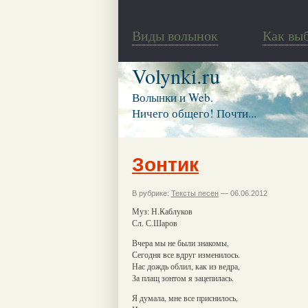
Виды волынок
Как вы
Volynki.ru
Волынки и Web.
Ничего общего! Почти...
Зонтик
В рубрике:
Тексты песен
— 06.06.2012
Муз: Н.Каблуков
Сл. С.Шаров
Вчера мы не были знакомы,
Сегодня все вдруг изменилось.
Нас дождь облил, как из ведра,
За плащ зонтом я зацепилась.
Я думала, мне все приснилось,