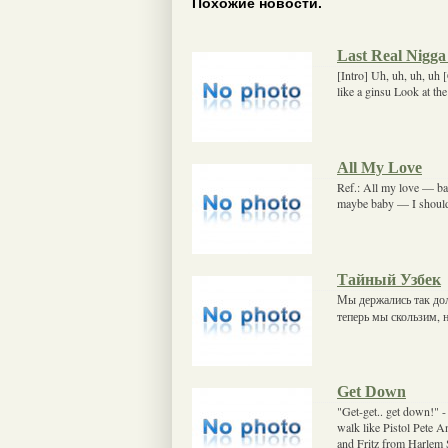
Похожие новости.
Last Real Nigga
[Intro] Uh, uh, uh, uh 
like a ginsu Look at the 
All My Love
Ref.: All my love — ba
maybe baby — I should
Тайный Узбек
Мы держались так дол
теперь мы скользим, н
Get Down
"Get-get.. get down!" -
walk like Pistol Pete 
and Fritz from Harlem S