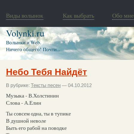
Виды волынок
Как выбрать
Обо мне
Volynki.ru
Волынки и Web.
Ничего общего! Почти...
Небо Тебя Найдёт
В рубрике:
Тексты песен
— 04.10.2012
Музыка - В.Холстинин
Слова - А.Елин
Ты совсем одна, ты в тупике
В душной неволе
Быть его рабой на поводке