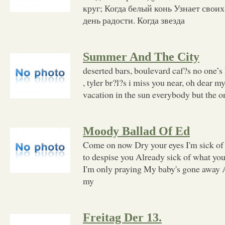
круг; Когда белый конь Узнает своих 
день радости. Когда звезда
Summer And The City
deserted bars, boulevard caf?s no one’s
, tyler br?l?s i miss you near, oh dear my
vacation in the sun everybody but the on
Moody Ballad Of Ed
Come on now Dry your eyes I'm sick of a
to despise you Already sick of what yo
I'm only praying My baby's gone away 
my
Freitag Der 13.