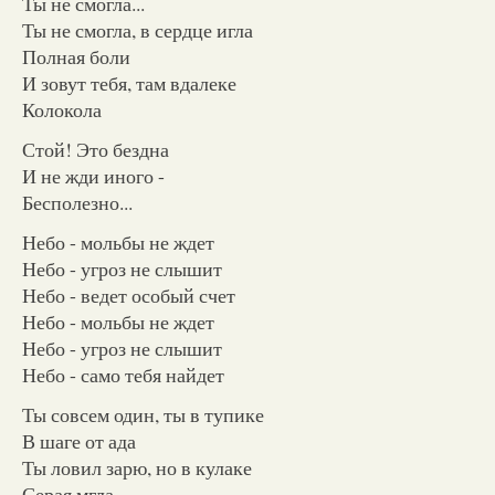
Ты не смогла...
Ты не смогла, в сердце игла
Полная боли
И зовут тебя, там вдалеке
Колокола
Стой! Это бездна
И не жди иного -
Бесполезно...
Небо - мольбы не ждет
Небо - угроз не слышит
Небо - ведет особый счет
Небо - мольбы не ждет
Небо - угроз не слышит
Небо - само тебя найдет
Ты совсем один, ты в тупике
В шаге от ада
Ты ловил зарю, но в кулаке
Серая мгла...