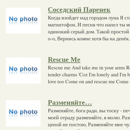
Соседский Паренек
Когда взойдет над городом луна Я с
магнитофон, И песня что напел ты мн
одинокий серый дом. Такой простой 
о-о, Вернись комне хотя бы на денёк
Rescue Me
Rescue me And take me in your arms R
tender charms 'Coz I'm lonely and I'm b
love too Come on and rescue me Come 
Разменяйте…
Разменяйте, бога ради, вы тоску - п
моей отраду разменяйте, я молю. Раз
ценой не постою, Разменяйте мне ч