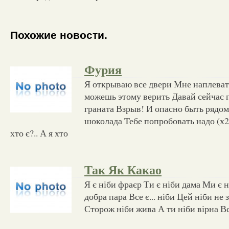
Похожие новости.
Фурия
Я открываю все двери Мне наплеват
можешь этому верить Давай сейчас 
граната Взрыв! И опасно быть рядом
шоколада Тебе попробовать надо (х2) 
хто є?.. А я хто
Так Як Какао
Я є ніби фраєр Ти є ніби дама Ми є 
добра пара Все є... ніби Цей ніби не
Сторож ніби жива А ти ніби вірна Все