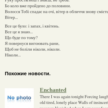
Бо коло вже пройдено до половини.
Волосся Тобі спадає на очі, вітер в обличчя знову смієтьс
Вітер...
Все це було: і запах, і квітень.
Все це я знаю...
Що буде по тому?
Я повернуся вигоювать рани,
Щоб не боліли ніколи, ніколи.
Ніколи...
Похожие новости.
Enchanted
There I was again tonight Forcing laug
old tired, lonely place Walls of insincer
vacancy Vanished when I saw your face A