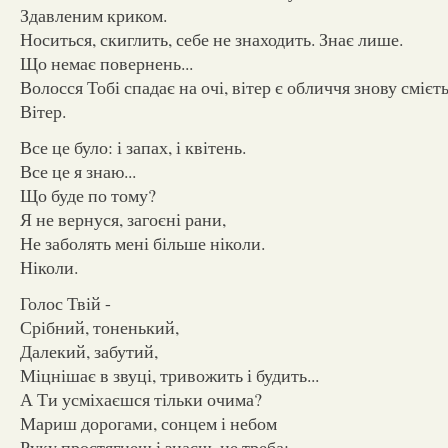
Здавленим криком.
Носиться, скиглить, себе не знаходить. Знає лише.
Що немає повернень...
Волосся Тобі спадає на очі, вітер є обличчя знову смієтьс
Вітер.
Все це було: і запах, і квітень.
Все це я знаю...
Що буде по тому?
Я не вернуся, загоєні рани,
Не заболять мені більше ніколи.
Ніколи.
Голос Твій -
Срібний, тоненький,
Далекий, забутий,
Міцнішає в звуці, тривожить і будить...
А Ти усміхаєшся тільки очима?
Мариш дорогами, сонцем і небом
Руку простягнеш і знаєш, не треба: