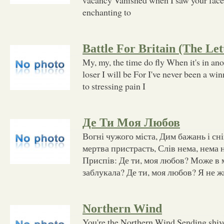
enchanting to
Battle For Britain (The Let
My, my, the time do fly When it's in an
loser I will be For I've never been a win
to stressing pain I
Де Ти Моя Любов
Вогні чужого міста, Дим бажань і сні
мертва пристрасть, Слів нема, нема н
Приспів: Де ти, моя любов? Може в
заблукала? Де ти, моя любов? Я не ж
Northern Wind
You're the Northern Wind Sending shiv