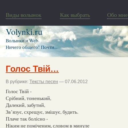
Виды волынок
Как выбрать
Обо мне
Volynki.ru
Волынки и Web.
Ничего общего! Почти...
Голос Твій…
В рубрике:
Тексты песен
— 07.06.2012
Голос Твій -
Срібний, тоненький,
Далекий, забутий,
Зв’язує, схрещує, змішує, будить.
Плаче так болісно -
Ніким не поміченим, словом в минуле