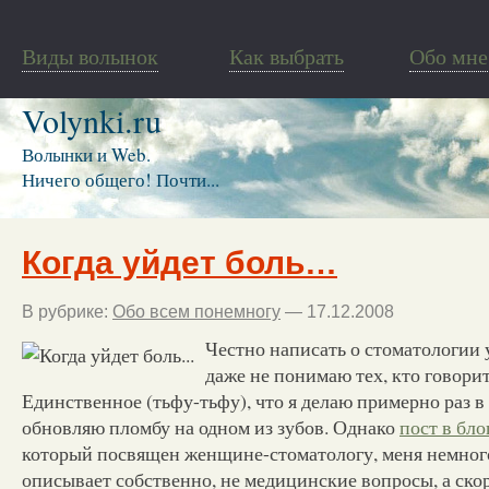
Виды волынок
Как выбрать
Обо мне
Volynki.ru
Волынки и Web.
Ничего общего! Почти...
Когда уйдет боль…
В рубрике:
Обо всем понемногу
— 17.12.2008
Честно написать о стоматологии 
даже не понимаю тех, кто говорит
Единственное (тьфу-тьфу), что я делаю примерно раз в 3
обновляю пломбу на одном из зубов. Однако
пост в бл
который посвящен женщине-стоматологу, меня немног
описывает собственно, не медицинские вопросы, а ско