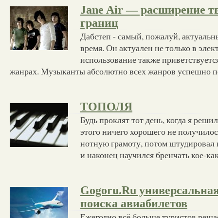
Jane Air — расширение т
границ
Дабстеп - самый, пожалуй, актуальн
время. Он актуален не только в элек
использование также приветствуетс
жанрах. Музыканты абсолютно всех жанров успешно п
ТОПОЛЯ
Будь проклят тот день, когда я реши
этого ничего хорошего не получилос
нотную грамоту, потом штудировал
и наконец научился бренчать кое-ка
Gogoru.Ru универсальная
поиска авиабилетов
Ежегодно всё больше туристов реша