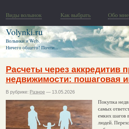
Виды волынок
Как выбрать
Обо мне
Volynki.ru
Волынки и Web.
Ничего общего! Почти...
Расчеты через аккредитив п
недвижимости: пошаговая и
В рубрике:
Разное
— 13.05.2026
Покупка недв
самых ответс
емких шагов 
людей. Перех