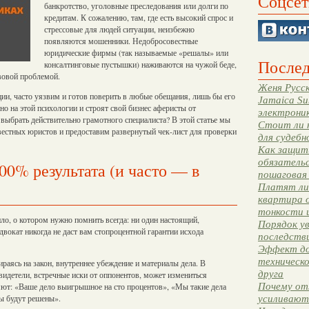
Соцсет
банкротство, уголовные преследования или долги по
кредитам. К сожалению, там, где есть высокий спрос и
стрессовые для людей ситуации, неизбежно
появляются мошенники. Недобросовестные
юридические фирмы (так называемые «решалы» или
Послед
консалтинговые пустышки) наживаются на чужой беде,
авовой проблемой.
Женя Русск
ии, часто уязвим и готов поверить в любые обещания, лишь бы его
Jamaica Su
о на этой психологии и строят свой бизнес аферисты от
электрони
 выбрать действительно грамотного специалиста? В этой статье мы
Стоит ли 
естных юристов и предоставим развернутый чек-лист для проверки
для судебн
Как защити
обязательс
0% результата (и часто — в
пошаговая
Платят ли 
квартира 
тонкости 
ило, о котором нужно помнить всегда: ни один настоящий,
Порядок ув
вокат никогда не даст вам стопроцентной гарантии исхода
последстви
Эффект до
техническ
раясь на закон, внутреннее убеждение и материалы дела. В
друга
свидетели, встречные иски от оппонентов, может измениться
Почему от
яют: «Ваше дело выигрышное на сто процентов», «Мы такие дела
ы будут решены».
усиливают