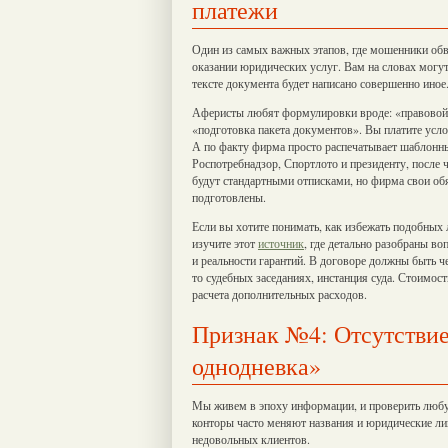
платежи
Один из самых важных этапов, где мошенники обв
оказании юридических услуг. Вам на словах могут 
тексте документа будет написано совершенно иное
Аферисты любят формулировки вроде: «правовой 
«подготовка пакета документов». Вы платите усло
А по факту фирма просто распечатывает шаблонны
Роспотребнадзор, Спортлото и президенту, после 
будут стандартными отписками, но фирма свои об
подготовлены.
Если вы хотите понимать, как избежать подобных 
изучите этот
источник
, где детально разобраны в
и реальности гарантий. В договоре должны быть че
то судебных заседаниях, инстанция суда. Стоимо
расчета дополнительных расходов.
Признак №4: Отсутствие
однодневка»
Мы живем в эпоху информации, и проверить любу
конторы часто меняют названия и юридические лиц
недовольных клиентов.