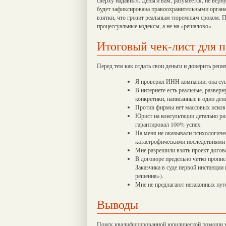
будет зафиксирована правоохранительными органам
взятки, что грозит реальным тюремным сроком. П
процессуальные кодексы, а не на «решалово».
Итоговый чек-лист для 
Перед тем как отдать свои деньги и доверить реше
Я проверил ИНН компании, она сущ
В интернете есть реальные, развер
конкретики, написанные в один день
Против фирмы нет массовых исков 
Юрист на консультации детально ра
гарантировал 100% успех.
На меня не оказывали психологичес
катастрофическими последствиями
Мне разрешили взять проект догов
В договоре предельно четко пропис
Заказчика в суде первой инстанции
решения»).
Мне не предлагают незаконных пут
Выводы
Поиск квалифицированной юридической помощи в 