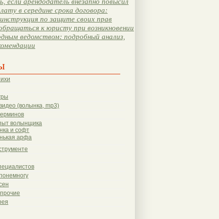
, если арендодатель внезапно повысил
лату в середине срока договора:
инструкция по защите своих прав
обращаться к юристу при возникновении
одным ведомством: подробный анализ,
комендации
ы
тихи
гры
видео (волынка, mp3)
терминов
пыт волынщика
нка и софт
нькая арфа
струменте
пециалистов
понемногу
сен
 прочие
рея