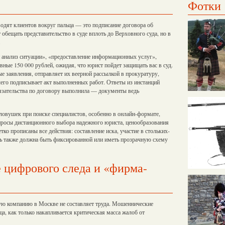
Фотки
одят клиентов вокруг пальца — это подписание договора об
обещать представительство в суде вплоть до Верховного суда, но в
.
анализ ситуации», «предоставление информационных услуг»,
вные 150 000 рублей, ожидая, что юрист пойдет защищать вас в суд.
е заявления, отправляет их веерной рассылкой в прокуратуру,
чего подписывает акт выполненных работ. Ответы из инстанций
язательства по договору выполнила — документы ведь
ловушек при поиске специалистов, особенно в онлайн-формате,
опросы дистанционного выбора надежного юриста, ценообразования
тко прописаны все действия: составление иска, участие в стольких-
сть также должна быть фиксированной или иметь прозрачную схему
 цифрового следа и «фирма-
ю компанию в Москве не составляет труда. Мошеннические
а, как только накапливается критическая масса жалоб от