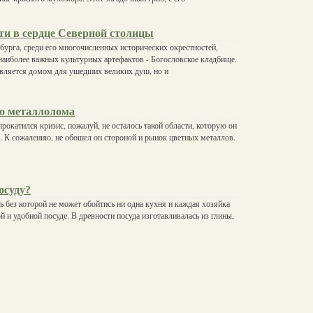
ти в сердце Северной столицы
бурга, среди его многочисленных исторических окрестностей,
 наиболее важных культурных артефактов - Богословское кладбище.
является домом для ушедших великих душ, но и
о металлолома
прокатился кризис, пожалуй, не осталось такой области, которую он
ь. К сожалению, не обошел он стороной и рынок цветных металлов.
осуду?
щь без которой не может обойтись ни одна кухня и каждая хозяйка
й и удобной посуде. В древности посуда изготавливалась из глины,