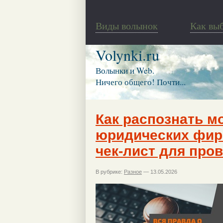
Виды волынок
Как вы
Volynki.ru
Волынки и Web.
Ничего общего! Почти...
Как распознать м
юридических фир
чек-лист для про
В рубрике:
Разное
— 13.05.2026