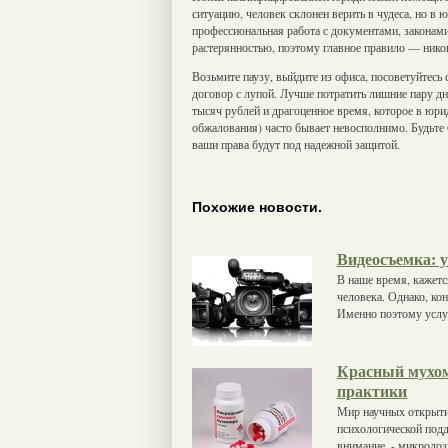
ситуацию, человек склонен верить в чудеса, но в 
профессиональная работа с документами, законам
растерянностью, поэтому главное правило — никог
Возьмите паузу, выйдите из офиса, посоветуйтесь
договор с лупой. Лучше потратить лишние пару дн
тысяч рублей и драгоценное время, которое в юри
обжалования) часто бывает невосполнимо. Будьте 
ваши права будут под надежной защитой.
Похожие новости.
Видеосъемка: 
В наше время, кажетс
человека. Однако, ко
Именно поэтому услу
Красный мухом
практики
Мир научных открыти
психологической подд
внимание, - микродоз