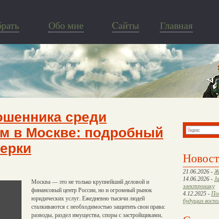
брать
Обо мне
Cайты
Главная
ошенника среди
м в Москве: подробный
верки
Новос
21.06.2026 -
Ж
14.06.2026 -
J
Москва — это не только крупнейший деловой и
электронику
финансовый центр России, но и огромный рынок
4.12.2025 -
По
юридических услуг. Ежедневно тысячи людей
будущих восп
сталкиваются с необходимостью защитить свои права:
разводы, раздел имущества, споры с застройщиками,