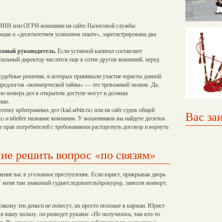
ИНН или ОГРН компании на сайте Налоговой службы
яющая о «десятилетнем успешном опыте», зарегистрирована два
совый руководитель.
Если уставной капитал составляет
ральный директор числится еще в сотне других компаний, перед
судебные решения, в которых принимали участие юристы данной
предлогом «коммерческой тайны» — это тревожный звонок. Да,
но номера дел в открытом доступе могут и должны
лио.
отеку арбитражных дел (kad.arbitr.ru) или на сайт судов общей
Вас за
) и вбейте название компании. У мошенников вы найдете десятки
те прав потребителей с требованиями расторгнуть договор и вернуть
е решить вопрос «по связям»
чение вас в уголовное преступление. Если юрист, прикрывая дверь
меня там знакомый судья/следователь/прокурор, занесем конверт,
икому эти деньги не понесут, их просто положат в карман. Юрист
 в вашу пользу, он разведет руками: «Не получилось, там кто-то
ут. Во-вторых, если передача взятки действительно состоится и