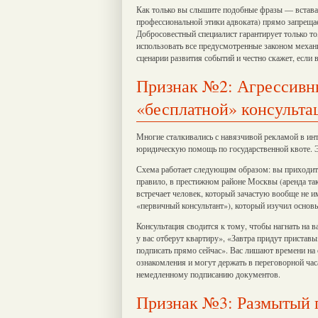
Как только вы слышите подобные фразы — вставай
профессиональной этики адвоката) прямо запреща
Добросовестный специалист гарантирует только то,
использовать все предусмотренные законом меха
сценарии развития событий и честно скажет, если
Признак №2: Агрессивн
«бесплатной» консульта
Многие сталкивались с навязчивой рекламой в ин
юридическую помощь по государственной квоте. 
Схема работает следующим образом: вы приходит
правило, в престижном районе Москвы (аренда та
встречает человек, который зачастую вообще не 
«первичный консультант»), который изучил основ
Консультация сводится к тому, чтобы нагнать на 
у вас отберут квартиру», «Завтра придут приставы
подписать прямо сейчас». Вас лишают времени на 
ознакомления и могут держать в переговорной час
немедленному подписанию документов.
Признак №3: Размытый п