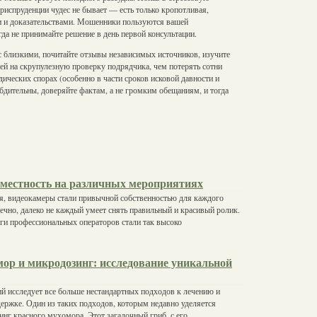
юриспруденции чудес не бывает — есть только кропотливая,
и и доказательствами. Мошенники пользуются вашей
да не принимайте решение в день первой консультации.
 с близкими, почитайте отзывы независимых источников, изучите
ей на скрупулезную проверку подрядчика, чем потерять сотни
дических спорах (особенно в части сроков исковой давности и
бдительны, доверяйте фактам, а не громким обещаниям, и тогда
уместность на различных мероприятиях
я, видеокамеры стали привычной собственностью для каждого
нечно, далеко не каждый умеет снять правильный и красивый ролик.
ги профессиональных операторов стали так высоко
ор и микродозинг: исследование уникальной
й исследует все больше нестандартных подходов к лечению и
ержке. Один из таких подходов, которым недавно уделяется
инг красного мухомора. Этот загадочный гриб, с его