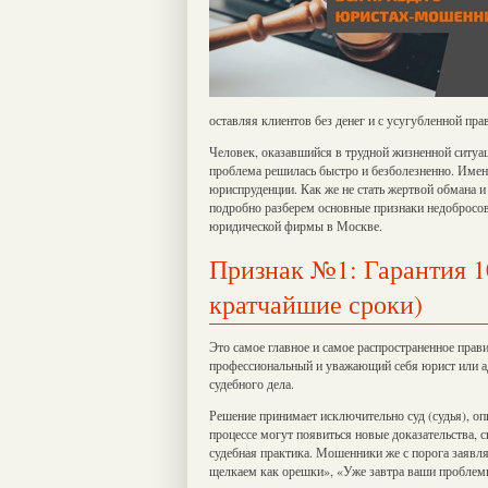
оставляя клиентов без денег и с усугубленной пр
Человек, оказавшийся в трудной жизненной ситуац
проблема решилась быстро и безболезненно. Именн
юриспруденции. Как же не стать жертвой обмана и
подробно разберем основные признаки недобросов
юридической фирмы в Москве.
Признак №1: Гарантия 10
кратчайшие сроки)
Это самое главное и самое распространенное прав
профессиональный и уважающий себя юрист или ад
судебного дела.
Решение принимает исключительно суд (судья), опи
процессе могут появиться новые доказательства, 
судебная практика. Мошенники же с порога заявл
щелкаем как орешки», «Уже завтра ваши проблем