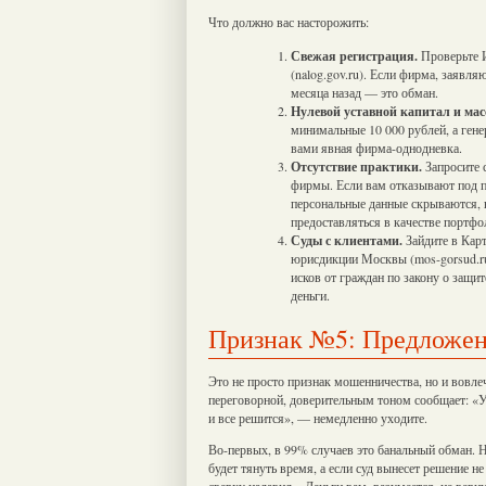
Что должно вас насторожить:
Свежая регистрация.
Проверьте 
(nalog.gov.ru). Если фирма, заявл
месяца назад — это обман.
Нулевой уставной капитал и мас
минимальные 10 000 рублей, а гене
вами явная фирма-однодневка.
Отсутствие практики.
Запросите 
фирмы. Если вам отказывают под 
персональные данные скрываются, 
предоставляться в качестве портфо
Суды с клиентами.
Зайдите в Карт
юрисдикции Москвы (mos-gorsud.ru
исков от граждан по закону о защи
деньги.
Признак №5: Предложени
Это не просто признак мошенничества, но и вовле
переговорной, доверительным тоном сообщает: «У 
и все решится», — немедленно уходите.
Во-первых, в 99% случаев это банальный обман. Н
будет тянуть время, а если суд вынесет решение не
сверху надавил». Деньги вам, разумеется, не верн