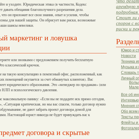
Что делать
те и уходите. Юридическая этика (в частности, Кодекс
арендную п
ет давать обещания благополучного разрешения дела.
подробная 
 что он приложит все свои знания, опыт и усилия, чтобы
Стоит ли 
низмы для вашей защиты. Он обрисует вам риски, возможные
споров с в
 ваши шансы невелики.
риски и ре
ый маркетинг и ловушка
Раздел
ции
Юмор и с
Новости
тернете или звонками с предложением получить бесплатную
Техника и
Это классический крючок.
Музыка и 
Словарь 
е на такую консультацию в помпезный офис, расположенный, как
Личный о
ких помещений окупается за счет обманутых клиентов). Вас
Волы
имеет юридического образования. Это «менеджер по продажам» (или
Мале
ы НЛП и психологического давления.
Все об ин
вас максимальную панику: «Если вы не подадите иск прямо сегодня,
Интервью
», «Ситуация критическая, но мы вас спасем, только договор нужно
Мнения с
обдумывание, не дают забрать проект договора домой для
Обо всем 
ами. Настоящий юрист никогда не будет принуждать вас к
Тексты пе
Флейты и
Фотогале
редмет договора и скрытые