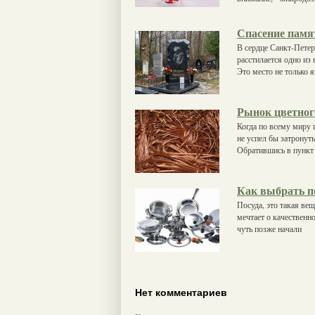
Спасение памя
В сердце Санкт-Петер
расстилается одно из
Это место не только 
Рынок цветног
Когда по всему миру 
не успел бы затронут
Обратившись в пункт
Как выбрать п
Посуда, это такая ве
мечтает о качественно
чуть позже начали
Нет комментариев