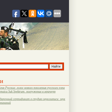
ти
еня Русских: голос нового поколения русского рэпа
amaica Suk Spektrum: погружение в мрачную
дарочный сертификат в студию звукозаписи: звук
оминаний