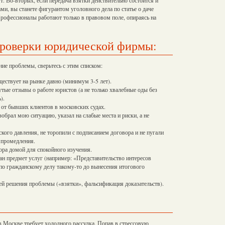
и, вы станете фигурантом уголовного дела по статье о даче
рофессионалы работают только в правовом поле, опираясь на
проверки юридической фирмы:
ние проблемы, сверьтесь с этим списком:
ествует на рынке давно (минимум 3-5 лет).
нутые отзывы о работе юристов (а не только хвалебные оды без
).
от бывших клиентов в московских судах.
зобрал мою ситуацию, указал на слабые места и риски, а не
кого давления, не торопили с подписанием договора и не пугали
 промедления.
ора домой для спокойного изучения.
ан предмет услуг (например: «Представительство интересов
 по гражданскому делу такому-то до вынесения итогового
ей решения проблемы («взятки», фальсификация доказательств).
Москве требует холодного рассудка. Попав в стрессовую