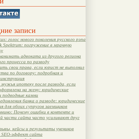
и
ние записи
их: голос нового поколения русского рэпа
k Spektrum: погружение в мрачную
ку
нанимать адвоката из другого региона
ого процесса по разводу
ть свои права, если юрист не выполнил
тва по договору: подробная и
 инструкция
мужья ипотеку после развода, если
оформлена на жену: юридические
и подводные камни
едомления банка о разводе: юридические
я для обоих супругов заемщиков
мино: Почему ошибки в контенте и
ой части сайта часто усиливают друг
зывы, кейсы и результаты учеников
 SEO-эффект сайта