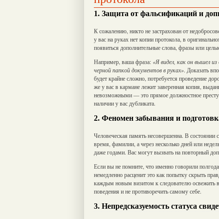
1. Защита от фальсификаций и доп
К сожалению, никто не застрахован от недобросов
у вас на руках нет копии протокола, в оригинальн
появиться дополнительные слова, фразы или целы
Например, ваша фраза:
«Я видел, как он вышел из
черной папкой документов в руках»
. Доказать вп
будет крайне сложно, потребуется проведение дор
же у вас в кармане лежит заверенная копия, выдан
невозможными — это прямое должностное преступле
наличии у вас дубликата.
2. Феномен забывания и подготов
Человеческая память несовершенна. В состоянии с
время, фамилии, а через несколько дней или неде
даже годами. Вас могут вызвать на повторный доп
Если вы не помните, что именно говорили полгода 
немедленно расценит это как попытку скрыть прав
каждым новым визитом к следователю освежить в
поведения и не противоречить самому себе.
3. Непредсказуемость статуса свид