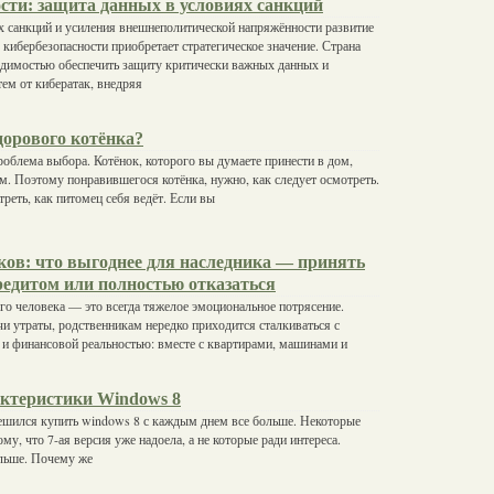
сти: защита данных в условиях санкций
х санкций и усиления внешнеполитической напряжённости развитие
 кибербезопасности приобретает стратегическое значение. Страна
одимостью обеспечить защиту критически важных данных и
ем от кибератак, внедряя
дорового котёнка?
облема выбора. Котёнок, которого вы думаете принести в дом,
. Поэтому понравившегося котёнка, нужно, как следует осмотреть.
реть, как питомец себя ведёт. Если вы
ков: что выгоднее для наследника — принять
редитом или полностью отказаться
го человека — это всегда тяжелое эмоциональное потрясение.
и утраты, родственникам нередко приходится сталкиваться с
и финансовой реальностью: вместе с квартирами, машинами и
ктеристики Windows 8
ешился купить windows 8 с каждым днем все больше. Некоторые
му, что 7-ая версия уже надоела, а не которые ради интереса.
ольше. Почему же