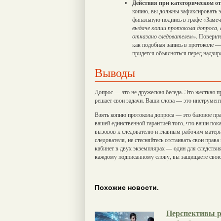
Действия при категорическом от
копию, вы должны зафиксировать эт
финальную подпись в графе «Замеч
выдаче копии протокола допроса
отказано следователем»
. Поверьт
как подобная запись в протоколе —
придется объясняться перед надз
Выводы
Допрос — это не дружеская беседа. Это жесткая п
решает свои задачи. Ваши слова — это инструмент
Взять копию протокола допроса — это базовое пра
вашей единственной гарантией того, что ваши по
вызовов к следователю и главным рабочим матери
следователя, не стесняйтесь отстаивать свои прав
кабинет в двух экземплярах — один для следствия
каждому подписанному слову, вы защищаете свою 
Похожие новости.
Перспективы р