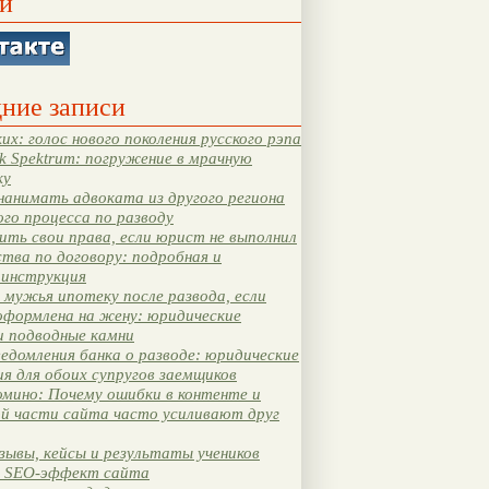
и
ние записи
их: голос нового поколения русского рэпа
k Spektrum: погружение в мрачную
ку
нанимать адвоката из другого региона
ого процесса по разводу
ть свои права, если юрист не выполнил
тва по договору: подробная и
 инструкция
мужья ипотеку после развода, если
оформлена на жену: юридические
и подводные камни
едомления банка о разводе: юридические
я для обоих супругов заемщиков
мино: Почему ошибки в контенте и
ой части сайта часто усиливают друг
зывы, кейсы и результаты учеников
 SEO-эффект сайта