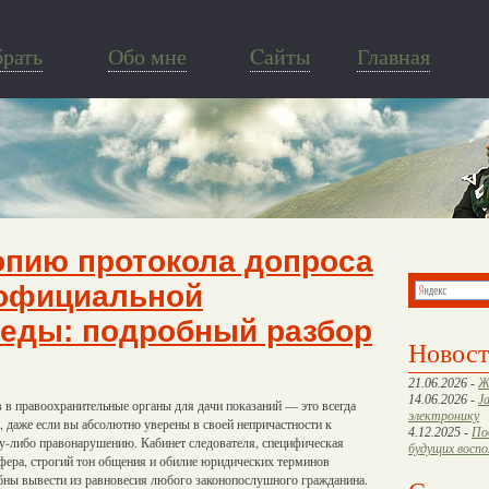
брать
Обо мне
Cайты
Главная
опию протокола допроса
 официальной
седы: подробный разбор
Новос
21.06.2026 -
Ж
14.06.2026 -
J
 в правоохранительные органы для дачи показаний — это всегда
электронику
с, даже если вы абсолютно уверены в своей непричастности к
4.12.2025 -
По
у-либо правонарушению. Кабинет следователя, специфическая
будущих восп
фера, строгий тон общения и обилие юридических терминов
бны вывести из равновесия любого законопослушного гражданина.