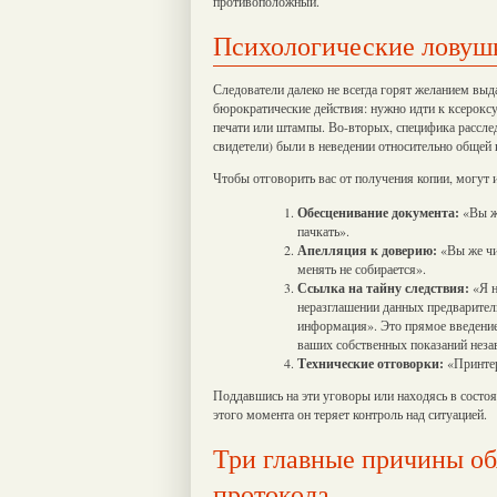
противоположный.
Психологические ловушк
Следователи далеко не всегда горят желанием выд
бюрократические действия: нужно идти к ксероксу,
печати или штампы. Во-вторых, специфика расслед
свидетели) были в неведении относительно общей 
Чтобы отговорить вас от получения копии, могут
Обесценивание документа:
«Вы же
пачкать».
Апелляция к доверию:
«Вы же чит
менять не собирается».
Ссылка на тайну следствия:
«Я н
неразглашении данных предваритель
информация». Это прямое введение
ваших собственных показаний неза
Технические отговорки:
«Принтер
Поддавшись на эти уговоры или находясь в состоя
этого момента он теряет контроль над ситуацией.
Три главные причины об
протокола