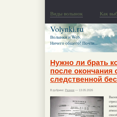
Виды волынок
Как вы
Volynki.ru
Волынки и Web.
Ничего общего! Почти...
Нужно ли брать к
после окончания
следственной бе
В рубрике:
Разное
— 13.05.2026
Вызов
стрес
каком
атмос
спосо