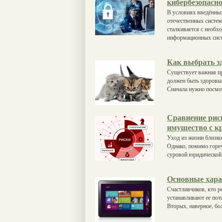
кибербезопасно
В условиях введённы
отечественных систем
сталкивается с необх
информационных сист
Как выбрать з
Существует важная пр
должен быть здоровым
Сначала нужно посмот
Сравнение рис
имущество с к
Уход из жизни близко
Однако, помимо гореч
суровой юридической 
Основные хара
Счастливчиков, кто р
устанавливают ее пото
Вторых, наверное, б