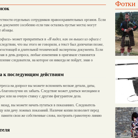
Фотки
исок
естности отдельных сотрудников правоохранительных органов. Если
ом документе (особенно если там остались пустые места) могут
е абзацы.
 офиса»
может превратиться в
«Я видел, как он вышел из офиса с
оследствии, что вы этого не говорили, а текст был допечатан позже,
огостоящей и длительной технической экспертизы документа. Если
ная в день допроса, любые изменения в оригинале становятся
ние следователя, на которое он никогда не пойдет, зная о
ка к последующим действиям
тресса на допросе вы можете вспомнить мелкие детали, даты,
ль благополучно их забыть. Следствие может длиться месяцами и
рос или на очную ставку с другим фигурантом дела.
назад, вы можете начать путаться в показаниях. Следователь
ду или дачу ложных показаний. Наличие копии позволяет перед
 памяти свои же собственные слова, построить грамотную линию
етеля