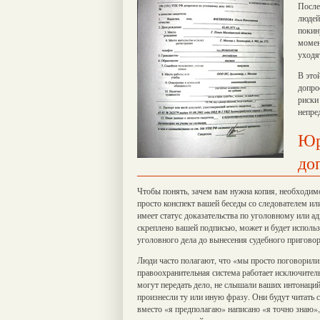
После
людей
покин
момен
уходя
В это
допро
риски
непре
Юр
до
Чтобы понять, зачем вам нужна копия, необходимо
просто конспект вашей беседы со следователем и
имеет статус доказательства по уголовному или а
скреплено вашей подписью, может и будет исполь
уголовного дела до вынесения судебного приговор
Люди часто полагают, что «мы просто поговорили»
правоохранительная система работает исключитель
могут передать дело, не слышали ваших интонаций
произнесли ту или иную фразу. Они будут читать с
вместо «я предполагаю» написано «я точно знаю»