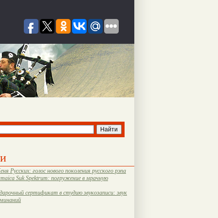
ти
еня Русских: голос нового поколения русского рэпа
amaica Suk Spektrum: погружение в мрачную
дарочный сертификат в студию звукозаписи: звук
оминаний