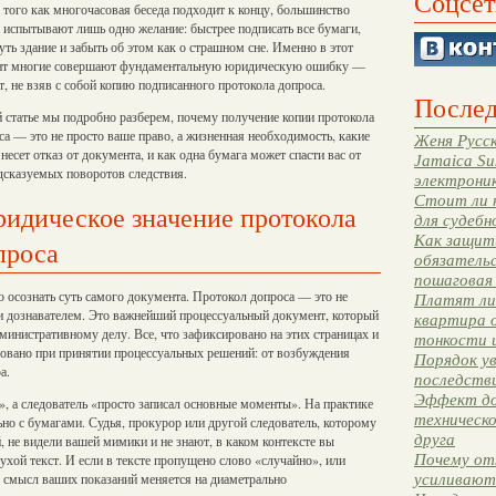
Соцсет
 того как многочасовая беседа подходит к концу, большинство
 испытывают лишь одно желание: быстрее подписать все бумаги,
уть здание и забыть об этом как о страшном сне. Именно в этот
т многие совершают фундаментальную юридическую ошибку —
т, не взяв с собой копию подписанного протокола допроса.
Послед
й статье мы подробно разберем, почему получение копии протокола
са — это не просто ваше право, а жизненная необходимость, какие
Женя Русск
 несет отказ от документа, и как одна бумага может спасти вас от
Jamaica Su
дсказуемых поворотов следствия.
электрони
Стоит ли 
идическое значение протокола
для судебн
Как защити
проса
обязательс
пошаговая
 осознать суть самого документа. Протокол допроса — это не
Платят ли 
ли дознавателем. Это важнейший процессуальный документ, который
квартира 
дминистративному делу. Все, что зафиксировано на этих страницах и
тонкости 
зовано при принятии процессуальных решений: от возбуждения
Порядок ув
а.
последстви
Эффект до
, а следователь «просто записал основные моменты». На практике
техническ
но с бумагами. Судья, прокурор или другой следователь, которому
друга
, не видели вашей мимики и не знают, в каком контексте вы
Почему от
ухой текст. И если в тексте пропущено слово «случайно», или
, смысл ваших показаний меняется на диаметрально
усиливают