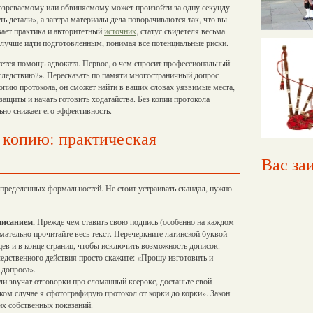
дозреваемому или обвиняемому может произойти за одну секунду.
ь детали», а завтра материалы дела поворачиваются так, что вы
ает практика и авторитетный
источник
, статус свидетеля весьма
 лучше идти подготовленным, понимая все потенциальные риски.
уется помощь адвоката. Первое, о чем спросит профессиональный
 следствию?». Пересказать по памяти многостраничный допрос
пию протокола, он сможет найти в ваших словах уязвимые места,
защиты и начать готовить ходатайства. Без копии протокола
ьно снижает его эффективность.
 копию: практическая
Вас за
пределенных формальностей. Не стоит устраивать скандал, нужно
писанием.
Прежде чем ставить свою подпись (особенно на каждом
нимательно прочитайте весь текст. Перечеркните латинской буквой
ацев и в конце страниц, чтобы исключить возможность дописок.
едственного действия просто скажите: «Прошу изготовить и
 допроса».
и звучат отговорки про сломанный ксерокс, достаньте свой
ком случае я сфотографирую протокол от корки до корки». Закон
их собственных показаний.