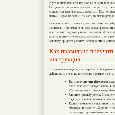
В уголовном процессе переход от свидетеля к по
Сегодня вас вызвали «просто поговорить и уточнит
становитесь главным подозреваемым. Как показыв
шаток, и даже на первый ознакомительный допрос
Если ваш статус изменится, вам экстренно потреб
защитник: «Что именно вы уже успели рассказать
невозможно. Адвокату нужен документ. Изучив ко
понять тактику следователя, выстроить стратегию 
адвокату придется работать вслепую, что значител
Как правильно получить
инструкция
Получение копии документа требует соблюдения о
действовать спокойно и уверенно в рамках закона:
Внимательно читайте перед под
листе, как этого требует закон), в
«Z» все пустые строки в конце абз
Заявите просьбу устно.
В конце сл
выдать мне копию протокола моего
Если следователь отказывает.
Есл
смартфон и скажите: «Хорошо, в та
не запрещает делать фотокопии сво