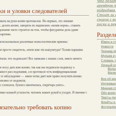
Что делать
арендную п
и и уловки следователей
подробная 
Стоит ли 
споров с в
авать на руки копии протоколов. Во-первых, это лишние
риски и ре
 делать копии, заверять их надписями «копия верна», ставить
ования часто строится на том, чтобы фигуранты дела (даже
Раздел
картины.
 использоваться различные психологические приемы:
Юмор и с
Новости
 просто свидетель, зачем вам эта макулатура? Только карманы
Техника и
Музыка и 
али, что подписали? Все записано с ваших слов, никто ничего
Словарь 
Личный о
е могу дать вам копию, так как вы подписали подписку о
Волы
ного расследования, а в протоколе есть конфиденциальная
Мале
 в заблуждение — закон четко дает вам право получить копию
Все об ин
висимо от подписок.
Интервью
 сломался, бумага закончилась, секретарь ушел».
Мнения с
нии сильной усталости, человек машет рукой и уходит. И именно с
Обо всем 
Тексты пе
Флейты и
язательно требовать копию
Фотогале