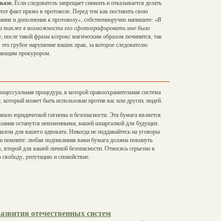
казе.
Если следователь запрещает снимать и отказывается делать
от факт прямо в протоколе. Перед тем как поставить свою
ания и дополнения к протоколу», собственноручно напишите:
«В
, а также в возможности его сфотографировать мне было
е, после такой фразы ксерокс магическим образом починится, так
 это грубое нарушение ваших прав, за которое следователю
ирающим прокурором.
роцессуальная процедура, в которой правоохранительная система
, который может быть использован против вас или других людей.
вило юридической гигиены и безопасности. Эта бумага является
казания останутся неизменными, вашей шпаргалкой для будущих
алом для вашего адвоката. Никогда не поддавайтесь на уговоры
а и помните: любая подписанная вами бумага должна покинуть
, второй для вашей личной безопасности. Относясь серьезно к
свободу, репутацию и спокойствие.
азвития отечественных систем