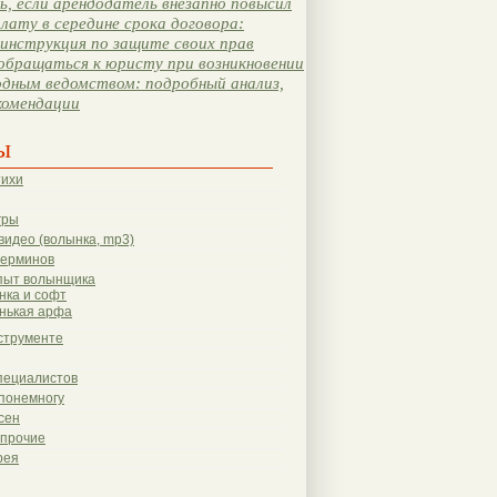
, если арендодатель внезапно повысил
лату в середине срока договора:
инструкция по защите своих прав
обращаться к юристу при возникновении
одным ведомством: подробный анализ,
комендации
ы
тихи
гры
видео (волынка, mp3)
терминов
пыт волынщика
нка и софт
нькая арфа
струменте
пециалистов
понемногу
сен
 прочие
рея