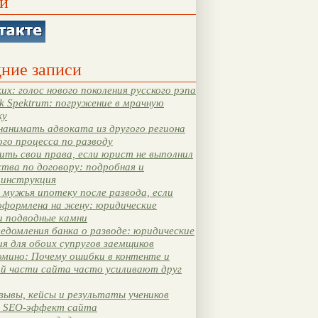
и
ние записи
их: голос нового поколения русского рэпа
k Spektrum: погружение в мрачную
ку
нанимать адвоката из другого региона
ого процесса по разводу
ть свои права, если юрист не выполнил
тва по договору: подробная и
 инструкция
мужья ипотеку после развода, если
оформлена на жену: юридические
и подводные камни
едомления банка о разводе: юридические
я для обоих супругов заемщиков
мино: Почему ошибки в контенте и
ой части сайта часто усиливают друг
зывы, кейсы и результаты учеников
 SEO-эффект сайта