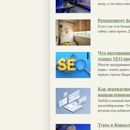
назад, и это искусст
Ремонтирует б
Если у вас есть балко
сейчас самое время. Д
Что предприни
этапах SEO-пр
Многие предпринимат
ящик»: платят деньги
первых строках Яндек
Как перераспр
направлениями
Любой успешный инте
масштабирования. Отк
регионы или добавлен
Туры в Коккол