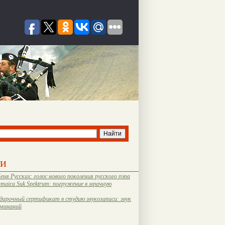
ти
еня Русских: голос нового поколения русского рэпа
amaica Suk Spektrum: погружение в мрачную
дарочный сертификат в студию звукозаписи: звук
оминаний