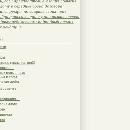
, если арендодатель внезапно повысил
лату в середине срока договора:
инструкция по защите своих прав
обращаться к юристу при возникновении
одным ведомством: подробный анализ,
комендации
ы
тихи
гры
видео (волынка, mp3)
терминов
пыт волынщика
нка и софт
нькая арфа
струменте
пециалистов
понемногу
сен
 прочие
рея