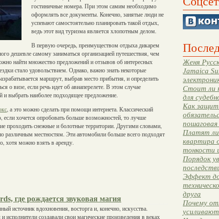
Соцсет
гостиничные номера. При этом самим необходимо
оформлять все документы. Конечно, занятые люди не
успевают самостоятельно планировать такой отдых,
ведь этот вид туризма является хлопотным делом.
Послед
В первую очередь, преимуществом отдыха дикарем
ного дешевле самому заниматься организацией путешествия, чем
 можно найти множество предложений и отзывов об интересных
Женя Русск
оездки стало удовольствием. Однако, важно знать некоторые
Jamaica Su
разрабатывается маршрут, выбрав место прибытия, и определить
электрони
ся о визе, если речь идет об авиаперелете. В этом случае
Стоит ли 
й и выбрать наиболее подходящее предложение.
для судебн
Как защити
юкс
, а это можно сделать при помощи интернета. Классический
обязательс
, если хочется опробовать больше возможностей, то лучше
пошаговая
ие проходить снежные и болотные территории. Другими словами,
Платят ли 
по различным местностям. Эти автомобили больше всего подходят
квартира 
о, хотя можно взять в аренду.
тонкости 
Порядок ув
последстви
Эффект до
техническ
друга
rds, где рождается звуковая магия
Почему от
ный источник вдохновения, восторга и, конечно, искусства.
усиливают
и исполнители создавали свои магические произведения в веках