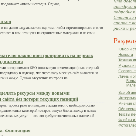
Что делать
во продолжает живым и сегодня. Однако,
арендную п
подробная 
Стоит ли 
алкон
споров с в
н и вы давно задумываетесь над тем, чтобы отремонтировать его, то
риски и ре
ело все в том, что цены на строительные материалы и на сами
Раздел
Юмор и с
мателю важно контролировать на первых
Новости
Техника и
одвижения
Музыка и 
ели воспринимают SEO (поисковую оптимизацию) как «черный
Словарь 
 подрядчику в надежде, что через пару месяцев сайт окажется на
Личный о
са и Google. Однако отсутствие контроля на
Волы
Мале
еделять ресурсы между новыми
Все об ин
Интервью
 сайта без потери текущих позиций
Мнения с
рнет-проект рано или поздно сталкивается с необходимостью
Обо всем 
рытие новых категорий товаров, запуск блога, выход в новые
Тексты пе
ие смежных услуг — все это требует значительных вложений
Флейты и
Фотогале
а, Финляндия