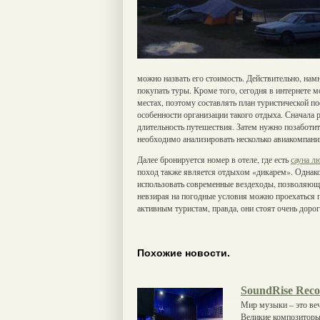
можно назвать его стоимость. Действительно, нам
покупать туры. Кроме того, сегодня в интернете
местах, поэтому составлять план туристической п
особенности организации такого отдыха. Сначала 
длительность путешествия. Затем нужно позаботить
необходимо анализировать несколько авиакомпани
Далее бронируется номер в отеле, где есть
сауна л
поход также является отдыхом «дикарем». Однако
использовать современные вездеходы, позволяющ
невзирая на погодные условия можно проехаться 
активным туристам, правда, они стоят очень дорог
Похожие новости.
SoundRise Reco
Мир музыки – это веч
Великие композиторы 