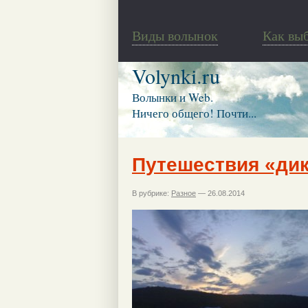
Виды волынок
Как вы
Volynki.ru
Волынки и Web.
Ничего общего! Почти...
Путешествия «ди
В рубрике:
Разное
— 26.08.2014