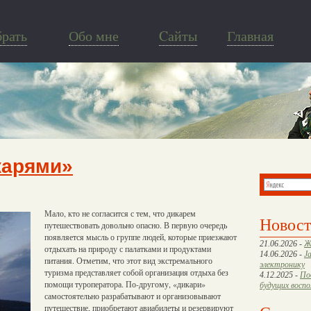
брать
Обо мне
Cайты
Главная
карями»
Мало, кто не согласится с тем, что дикарем
Новос
путешествовать довольно опасно. В первую очередь
появляется мысль о группе людей, которые приезжают
21.06.2026 -
Ж
отдыхать на природу с палатками и продуктами
14.06.2026 -
J
питания. Отметим, что этот вид экстремального
электронику
туризма представляет собой организация отдыха без
4.12.2025 -
По
помощи туроператора. По-другому, «дикари»
будущих восп
самостоятельно разрабатывают и организовывают
путешествие, приобретают авиабилеты и резервируют