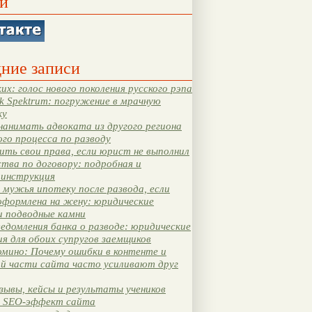
и
ние записи
их: голос нового поколения русского рэпа
k Spektrum: погружение в мрачную
ку
нанимать адвоката из другого региона
ого процесса по разводу
ть свои права, если юрист не выполнил
тва по договору: подробная и
 инструкция
мужья ипотеку после развода, если
оформлена на жену: юридические
и подводные камни
едомления банка о разводе: юридические
я для обоих супругов заемщиков
мино: Почему ошибки в контенте и
ой части сайта часто усиливают друг
зывы, кейсы и результаты учеников
 SEO-эффект сайта