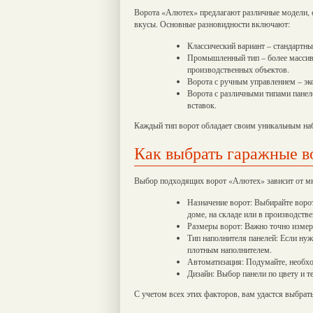
Ворота «Алютех» предлагают различные модели, 
вкусы. Основные разновидности включают:
Классический вариант – стандартны
Промышленный тип – более массив
производственных объектов.
Ворота с ручным управлением – эк
Ворота с различными типами панел
вставок.
Каждый тип ворот обладает своим уникальным на
Как выбрать гаражные в
Выбор подходящих ворот «Алютех» зависит от мн
Назначение ворот: Выбирайте ворота
доме, на складе или в производст
Размеры ворот: Важно точно изме
Тип наполнителя панелей: Если нуж
плотным наполнителем.
Автоматизация: Подумайте, необхо
Дизайн: Выбор панели по цвету и те
С учетом всех этих факторов, вам удастся выбра