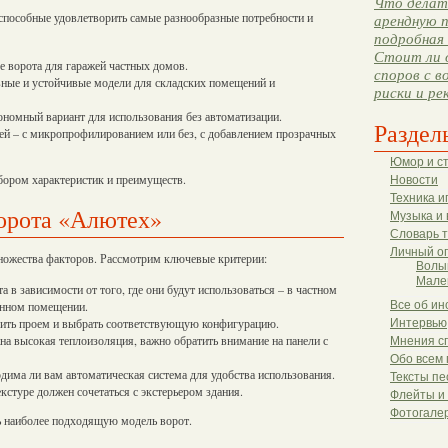
Что делать
способные удовлетворить самые разнообразные потребности и
арендную п
подробная 
Стоит ли 
е ворота для гаражей частных домов.
споров с в
ные и устойчивые модели для складских помещений и
риски и ре
ономный вариант для использования без автоматизации.
Раздел
ей – с микропрофилированием или без, с добавлением прозрачных
Юмор и с
бором характеристик и преимуществ.
Новости
Техника и
орота «Алютех»
Музыка и 
Словарь 
Личный о
ожества факторов. Рассмотрим ключевые критерии:
Волы
Мале
 в зависимости от того, где они будут использоваться – в частном
венном помещении.
Все об ин
рить проем и выбрать соответствующую конфигурацию.
Интервью
на высокая теплоизоляция, важно обратить внимание на панели с
Мнения с
Обо всем 
дима ли вам автоматическая система для удобства использования.
Тексты пе
кстуре должен сочетаться с экстерьером здания.
Флейты и
Фотогале
ть наиболее подходящую модель ворот.