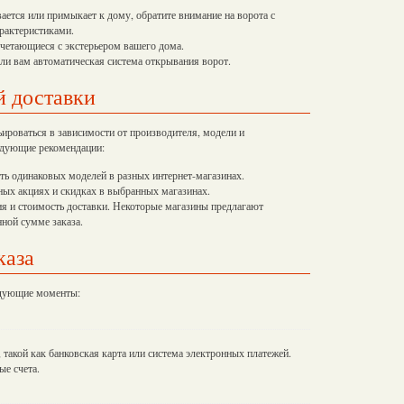
ается или примыкает к дому, обратите внимание на ворота с
рактеристиками.
очетающиеся с экстерьером вашего дома.
ли вам автоматическая система открывания ворот.
й доставки
ироваться в зависимости от производителя, модели и
ледующие рекомендации:
ть одинаковых моделей в разных интернет-магазинах.
ных акциях и скидках в выбранных магазинах.
ия и стоимость доставки. Некоторые магазины предлагают
ной сумме заказа.
каза
едующие моменты:
такой как банковская карта или система электронных платежей.
ые счета.