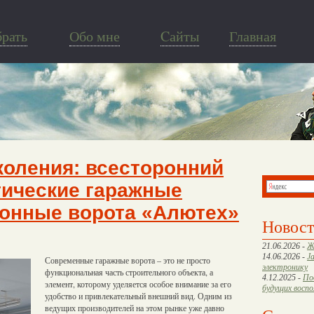
брать
Обо мне
Cайты
Главная
коления: всесторонний
тические гаражные
онные ворота «Алютех»
Новос
21.06.2026 -
Ж
14.06.2026 -
J
Современные гаражные ворота – это не просто
электронику
функциональная часть строительного объекта, а
4.12.2025 -
По
элемент, которому уделяется особое внимание за его
будущих восп
удобство и привлекательный внешний вид. Одним из
ведущих производителей на этом рынке уже давно