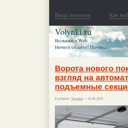
Виды волынок
Как вы
Volynki.ru
Волынки и Web.
Ничего общего! Почти...
Ворота нового по
взгляд на автома
подъемные секци
В рубрике:
Техника
— 25.06.2024