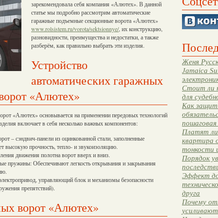
Соцсет
зарекомендовала себя компания «Алютех». В данной
статье мы подробно рассмотрим автоматические
гаражные подъемные секционные ворота «Алютех»
www.rolsistem.ru/vorota/sektsionnye/
, их конструкцию,
разновидности, преимущества и недостатки, а также
Послед
разберём, как правильно выбрать эти изделия.
Устройство
Женя Русск
Jamaica Su
автоматических гаражных
электрони
Стоит ли 
ворот «Алютех»
для судебн
Как защити
обязательс
орот «Алютех» основывается на применении передовых технологий
пошаговая
зделия включает в себя несколько важных компонентов:
Платят ли 
рот – сэндвич-панели из оцинкованной стали, заполненные
квартира 
ет высокую прочность, тепло- и звукоизоляцию.
тонкости 
ения движения полотна ворот вверх и вниз.
Порядок ув
ые пружины: Обеспечивают легкость открывания и закрывания
последстви
ию.
Эффект до
электропривод, управляющий блок и механизмы безопасности
техническ
ружения препятствий).
друга
Почему от
ных ворот «Алютех»
усиливают