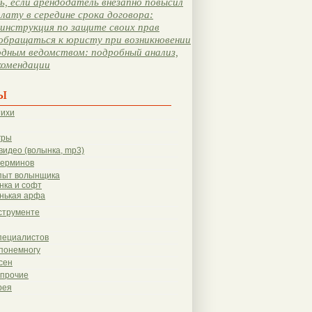
, если арендодатель внезапно повысил
лату в середине срока договора:
инструкция по защите своих прав
обращаться к юристу при возникновении
одным ведомством: подробный анализ,
комендации
ы
тихи
гры
видео (волынка, mp3)
терминов
пыт волынщика
нка и софт
нькая арфа
струменте
пециалистов
понемногу
сен
 прочие
рея