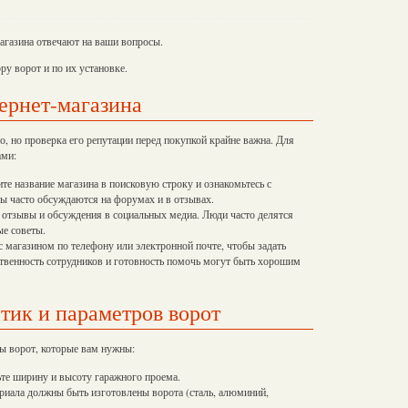
магазина отвечают на ваши вопросы.
ру ворот и по их установке.
ернет-магазина
, но проверка его репутации перед покупкой крайне важна. Для
ами:
те название магазина в поисковую строку и ознакомьтесь с
ы часто обсуждаются на форумах и в отзывах.
отзывы и обсуждения в социальных медиа. Люди часто делятся
ые советы.
 магазином по телефону или электронной почте, чтобы задать
твенность сотрудников и готовность помочь могут быть хорошим
тик и параметров ворот
ы ворот, которые вам нужны:
те ширину и высоту гаражного проема.
ериала должны быть изготовлены ворота (сталь, алюминий,