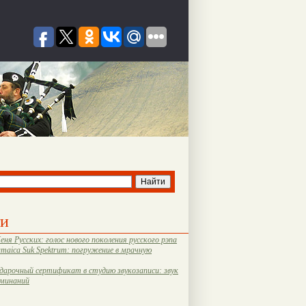
ти
еня Русских: голос нового поколения русского рэпа
amaica Suk Spektrum: погружение в мрачную
дарочный сертификат в студию звукозаписи: звук
оминаний