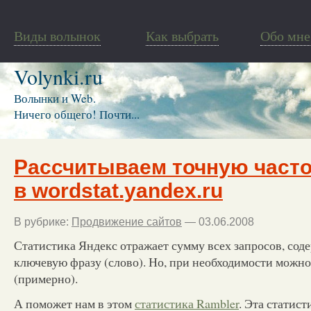
Виды волынок
Как выбрать
Обо мне
Volynki.ru
Волынки и Web.
Ничего общего! Почти...
Рассчитываем точную часто
в wordstat.yandex.ru
В рубрике:
Продвижение сайтов
— 03.06.2008
Статистика Яндекс отражает сумму всех запросов, со
ключевую фразу (слово). Но, при необходимости можно
(примерно).
А поможет нам в этом
статистика Rambler
. Эта статист